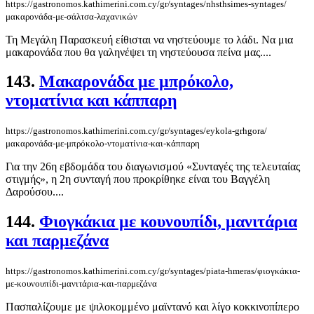
https://gastronomos.kathimerini.com.cy/gr/syntages/nhsthsimes-syntages/
μακαρονάδα-με-σάλτσα-λαχανικών
Τη Μεγάλη Παρασκευή είθισται να νηστεύουμε το λάδι. Να μια
μακαρονάδα που θα γαληνέψει τη νηστεύουσα πείνα μας....
143.
Μακαρονάδα με μπρόκολο,
ντοματίνια και κάππαρη
https://gastronomos.kathimerini.com.cy/gr/syntages/eykola-grhgora/
μακαρονάδα-με-μπρόκολο-ντοματίνια-και-κάππαρη
Για την 26η εβδομάδα του διαγωνισμού «Συνταγές της τελευταίας
στιγμής», η 2η συνταγή που προκρίθηκε είναι του Βαγγέλη
Δαρούσου....
144.
Φιογκάκια με κουνουπίδι, μανιτάρια
και παρμεζάνα
https://gastronomos.kathimerini.com.cy/gr/syntages/piata-hmeras/φιογκάκια-
με-κουνουπίδι-μανιτάρια-και-παρμεζάνα
Πασπαλίζουμε με ψιλοκομμένο μαϊντανό και λίγο κοκκινοπίπερο