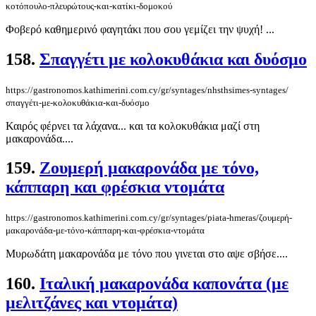
κοτόπουλο-πλευρώτους-και-κατίκι-δομοκού
Φοβερό καθημερινό φαγητάκι που σου γεμίζει την ψυχή! ...
158.
Σπαγγέτι με κολοκυ­θάκια και δυόσμο
https://gastronomos.kathimerini.com.cy/gr/syntages/nhsthsimes-syntages/
σπαγγέτι-με-κολοκυ­θάκια-και-δυόσμο
Καιρός φέρνει τα λάχανα... και τα κολοκυθάκια μαζί στη
μακαρονάδα....
159.
Ζουμερή μακαρονάδα με τόνο,
κάππαρη και φρέσκια ντομάτα
https://gastronomos.kathimerini.com.cy/gr/syntages/piata-hmeras/ζουμερή-
μακαρονάδα-με-τόνο-κάππαρη-και-φρέσκια-ντομάτα
Μυρωδάτη μακαρονάδα με τόνο που γινεται στο αψε σβήσε....
160.
Ιταλική μακαρονάδα καπονάτα (με
μελιτζάνες και ντομάτα)