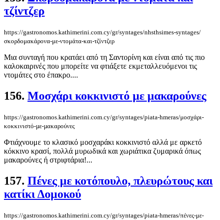
τζίντζερ
https://gastronomos.kathimerini.com.cy/gr/syntages/nhsthsimes-syntages/
σκορδομακάρονα-με-ντομάτα-και-τζίντζερ
Μια συνταγή που κρατάει από τη Σαντορίνη και είναι από τις πιο
καλοκαιρινές που μπορείτε να φτιάξετε εκμεταλλευόμενοι τις
ντομάτες στο έπακρο....
156.
Μοσχάρι κοκκινιστό µε µακαρούνες
https://gastronomos.kathimerini.com.cy/gr/syntages/piata-hmeras/μοσχάρι-
κοκκινιστό-µε-µακαρούνες
Φτιάχνουμε το κλασικό μοσχαράκι κοκκινιστό αλλά με αρκετό
κόκκινο κρασί, πολλά μυρωδικά και χωριάτικα ζυμαρικά όπως
μακαρούνες ή στριφτάρια!...
157.
Πένες με κοτόπουλο, πλευρώτους και
κατίκι Δομοκού
https://gastronomos.kathimerini.com.cy/gr/syntages/piata-hmeras/πένες-με-