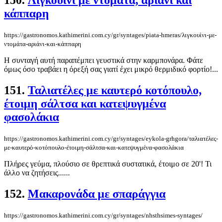
150.
Λιγκουίνι με ντομάτα, αριάνι και
κάππαρη
https://gastronomos.kathimerini.com.cy/gr/syntages/piata-hmeras/λιγκουίνι-με-
ντομάτα-αριάνι-και-κάππαρη
Η συνταγή αυτή παραπέμπει γευστικά στην καρμπονάρα. Φάτε
όμως όσο τραβάει η όρεξή σας γιατί έχει μικρό θερμιδικό φορτίο!...
151.
Ταλιατέλες με καυτερό κοτόπουλο,
έτοιμη σάλτσα και κατεψυγμένα
φασολάκια
https://gastronomos.kathimerini.com.cy/gr/syntages/eykola-grhgora/ταλιατέλες-
με-καυτερό-κοτόπουλο-έτοιμη-σάλτσα-και-κατεψυγμένα-φασολάκια
Πλήρες γεύμα, πλούσιο σε θρεπτικά συστατικά, έτοιμο σε 20'! Τι
άλλο να ζητήσεις......
152.
Μακαρονάδα με σπαράγγια
https://gastronomos.kathimerini.com.cy/gr/syntages/nhsthsimes-syntages/