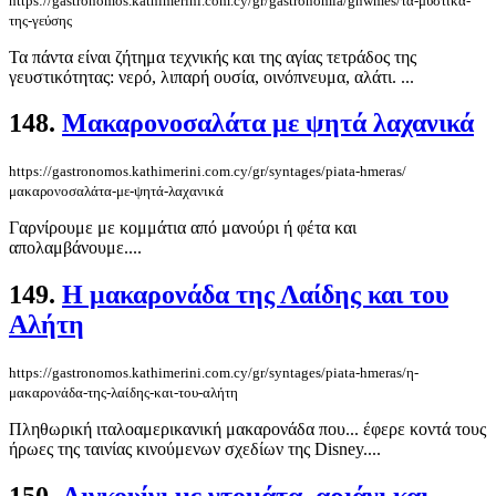
https://gastronomos.kathimerini.com.cy/gr/gastronomia/gnwmes/τα-μυστικά-
της-γεύσης
Τα πάντα είναι ζήτημα τεχνικής και της αγίας τετράδος της
γευστικότητας: νερό, λιπαρή ουσία, οινόπνευμα, αλάτι. ...
148.
Μακαρονοσαλάτα με ψητά λαχανικά
https://gastronomos.kathimerini.com.cy/gr/syntages/piata-hmeras/
μακαρονοσαλάτα-με-ψητά-λαχανικά
Γαρνίρουμε με κομμάτια από μανούρι ή φέτα και
απολαμβάνουμε....
149.
Η μακαρονάδα της Λαίδης και του
Αλήτη
https://gastronomos.kathimerini.com.cy/gr/syntages/piata-hmeras/η-
μακαρονάδα-της-λαίδης-και-του-αλήτη
Πληθωρική ιταλοαμερικανική μακαρονάδα που... έφερε κοντά τους
ήρωες της ταινίας κινούμενων σχεδίων της Disney....