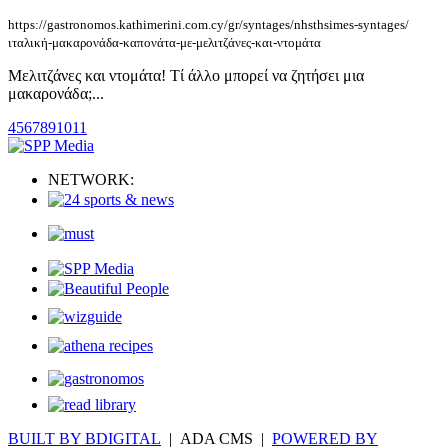
https://gastronomos.kathimerini.com.cy/gr/syntages/nhsthsimes-syntages/
ιταλική-μακαρονάδα-καπονάτα-με-μελιτζάνες-και-ντομάτα
Μελιτζάνες και ντομάτα! Τί άλλο μπορεί να ζητήσει μια
μακαρονάδα;...
4
5
6
7
8
9
10
11
NETWORK:
BUILT BY BDIGITAL
| ADA CMS |
POWERED BY