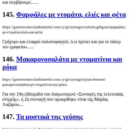
και σερβίρουμε......
145.
Φαρφάλες με ντομάτα, ελιές και φέτα
https://gastronomos.kathimerini.com.cy/gr/syntages/eykola-grhgora/φαρφάλες-
με-ντομάτα-ελιές-και-φέτα
Γρήγορο και ελαφρύ σαλατοφαγητό, ό,τι πρέπει και για το τάπερ
του γραφείου......
146.
Μακαρονοσαλάτα με ντοματίνια και
ρόκα
https://gastronomos.kathimerini.com.cy/gr/syntages/piata-hmeras/
μακαρονοσαλάτα-με-ντοματίνια-και-ρόκα
Για την 19η εβδομάδα του διαγωνισμού «Συνταγές της τελευταίας
στιγμής», η 2η συνταγή που προκρίθηκε είναι της Μαρίας
Λαζάρου....
147.
Τα μυστικά της γεύσης