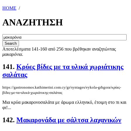
HOME
/
ΑΝΑΖΗΤΗΣΗ
Αποτελέσματα 141-160 από 256 που βρέθηκαν αναζητώντας
μακαρόνια
.
141.
Κρύες βίδες με τα υλικά χωριάτικης
σαλάτας
https://gastronomos.kathimerini.com.cy/gr/syntages/eykola-grhgora/κρύες-
βίδες-με-τα-υλικά-χωριάτικης-σαλάτας
Μια κρύα μακαρονοσαλάτα με άρωμα ελληνικό, έτοιμη στο πι και
φι!...
142.
Μακαρονάδα με σάλτσα λαχανικών