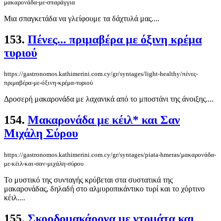
μακαρονάδα-με-σπαράγγια
Μια σπαγκετάδα να γλείφουμε τα δάχτυλά μας....
153.
Πένες... πριμαβέρα με όξινη κρέμα
τυριού
https://gastronomos.kathimerini.com.cy/gr/syntages/light-healthy/πένες-
πριμαβέρα-με-όξινη-κρέμα-τυριού
Δροσερή μακαρονάδα με λαχανικά από το μποστάνι της άνοιξης....
154.
Μακαρονάδα με κέιλ* και Σαν
Μιχάλη Σύρου
https://gastronomos.kathimerini.com.cy/gr/syntages/piata-hmeras/μακαρονάδα-
με-κέιλ-και-σαν-μιχάλη-σύρου
Το μυστικό της συνταγής κρύβεται στα συστατικά της
μακαρονάδας, δηλαδή στο αλμυροπικάντικο τυρί και το χόρτινο
κέιλ....
155.
Σκορδομακάρονα με ντομάτα και