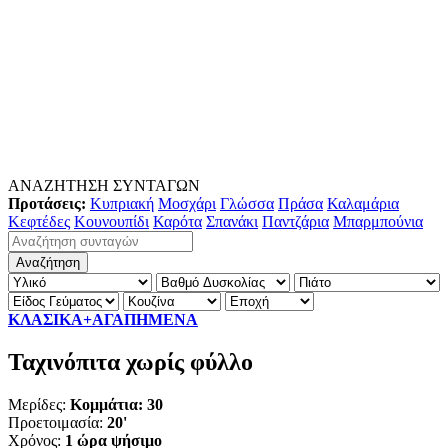
ΑΝΑΖΗΤΗΣΗ ΣΥΝΤΑΓΩΝ
Προτάσεις:
Κυπριακή
Μοσχάρι
Γλώσσα
Πράσα
Καλαμάρια
Κεφτέδες
Κουνουπίδι
Καρότα
Σπανάκι
Παντζάρια
Μπαρμπούνια
ΚΛΑΣΙΚΑ+ΑΓΑΠΗΜΕΝΑ
Ταχινόπιτα χωρίς φύλλο
Μερίδες:
Κομμάτια: 30
Προετοιμασία:
20'
Χρόνος:
1 ώρα ψήσιμο