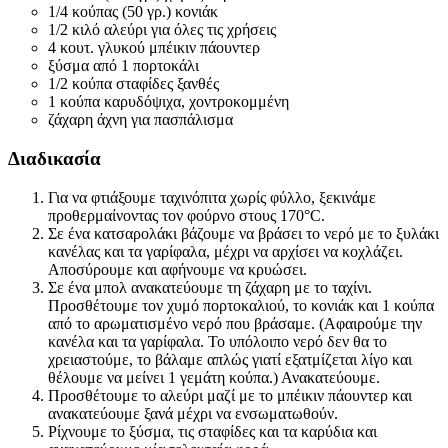
1/4 κούπας (50 γρ.) κονιάκ
1/2 κιλό αλεύρι για όλες τις χρήσεις
4 κουτ. γλυκού μπέικιν πάουντερ
ξύσμα από 1 πορτοκάλι
1/2 κούπα σταφίδες ξανθές
1 κούπα καρυδόψιχα, χοντροκομμένη
ζάχαρη άχνη για πασπάλισμα
Διαδικασία
Για να φτιάξουμε ταχινόπιτα χωρίς φύλλο, ξεκινάμε
προθερμαίνοντας τον φούρνο στους 170°C.
Σε ένα κατσαρολάκι βάζουμε να βράσει το νερό με το ξυλάκι
κανέλας και τα γαρίφαλα, μέχρι να αρχίσει να κοχλάζει.
Αποσύρουμε και αφήνουμε να κρυώσει.
Σε ένα μπολ ανακατεύουμε τη ζάχαρη με το ταχίνι.
Προσθέτουμε τον χυμό πορτοκαλιού, το κονιάκ και 1 κούπα
από το αρωματισμένο νερό που βράσαμε. (Αφαιρούμε την
κανέλα και τα γαρίφαλα. Το υπόλοιπο νερό δεν θα το
χρειαστούμε, το βάλαμε απλώς γιατί εξατμίζεται λίγο και
θέλουμε να μείνει 1 γεμάτη κούπα.) Ανακατεύουμε.
Προσθέτουμε το αλεύρι μαζί με το μπέικιν πάουντερ και
ανακατεύουμε ξανά μέχρι να ενσωματωθούν.
Ρίχνουμε το ξύσμα, τις σταφίδες και τα καρύδια και