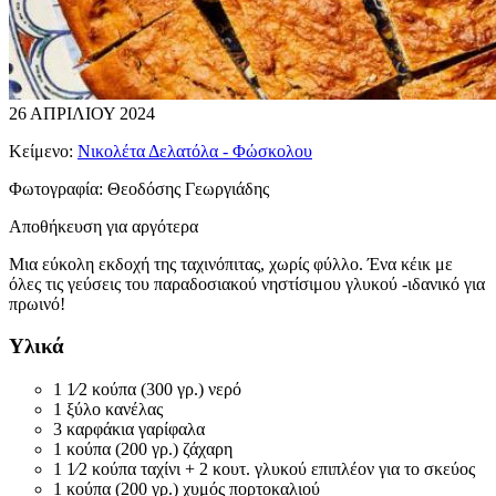
26 ΑΠΡΙΛΙΟΥ 2024
Κείμενο:
Νικολέτα Δελατόλα - Φώσκολου
Φωτογραφία:
Θεοδόσης Γεωργιάδης
Αποθήκευση για αργότερα
Μια εύκολη εκδοχή της ταχινόπιτας, χωρίς φύλλο. Ένα κέικ με
όλες τις γεύσεις του παραδοσιακού νηστίσιμου γλυκού -ιδανικό για
πρωινό!
Υλικά
1 1⁄2 κούπα (300 γρ.) νερό
1 ξύλο κανέλας
3 καρφάκια γαρίφαλα
1 κούπα (200 γρ.) ζάχαρη
1 1⁄2 κούπα ταχίνι + 2 κουτ. γλυκού επιπλέον για το σκεύος
1 κούπα (200 γρ.) χυμός πορτοκαλιού