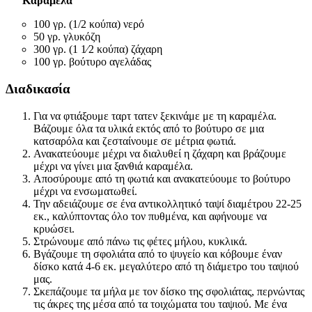
Καραμέλα
100 γρ. (1/2 κούπα) νερό
50 γρ. γλυκόζη
300 γρ. (1 1⁄2 κούπα) ζάχαρη
100 γρ. βούτυρο αγελάδας
Διαδικασία
Για να φτιάξουμε ταρτ τατεν ξεκινάμε με τη καραμέλα.
Βάζουμε όλα τα υλικά εκτός από το βούτυρο σε μια
κατσαρόλα και ζεσταίνουμε σε μέτρια φωτιά.
Ανακατεύουμε μέχρι να διαλυθεί η ζάχαρη και βράζουμε
μέχρι να γίνει μια ξανθιά καραμέλα.
Αποσύρουμε από τη φωτιά και ανακατεύουμε το βούτυρο
μέχρι να ενσωματωθεί.
Την αδειάζουμε σε ένα αντικολλητικό ταψί διαμέτρου 22-25
εκ., καλύπτοντας όλο τον πυθμένα, και αφήνουμε να
κρυώσει.
Στρώνουμε από πάνω τις φέτες μήλου, κυκλικά.
Βγάζουμε τη σφολιάτα από το ψυγείο και κόβουμε έναν
δίσκο κατά 4-6 εκ. μεγαλύτερο από τη διάμετρο του ταψιού
μας.
Σκεπάζουμε τα μήλα με τον δίσκο της σφολιάτας, περνώντας
τις άκρες της μέσα από τα τοιχώματα του ταψιού. Με ένα