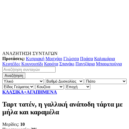
ΑΝΑΖΗΤΗΣΗ ΣΥΝΤΑΓΩΝ
Προτάσεις:
Κυπριακή
Μοσχάρι
Γλώσσα
Πράσα
Καλαμάρια
Κεφτέδες
Κουνουπίδι
Καρότα
Σπανάκι
Παντζάρια
Μπαρμπούνια
ΚΛΑΣΙΚΑ+ΑΓΑΠΗΜΕΝΑ
Ταρτ τατέν, η γαλλική ανάποδη τάρτα με
μήλα και καραμέλα
Μερίδες:
10