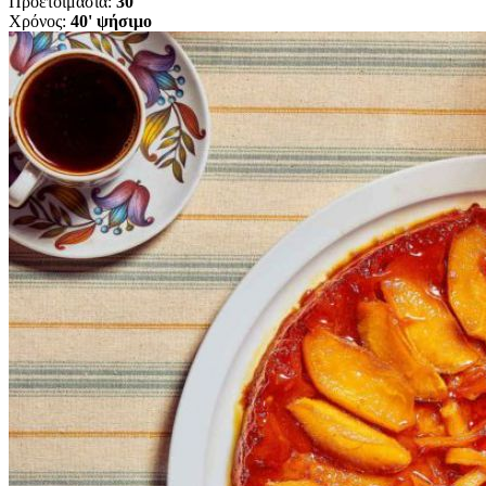
Προετοιμασία:
30'
Χρόνος:
40' ψήσιμο