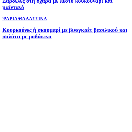
Σαρδέλες στη σχάρα με πέστο κουκουνάρι και
μαϊντανό
ΨΑΡΙΑ/ΘΑΛΑΣΣΙΝΑ
Κουρκούνες ή σκουμπρί με βινεγκρέτ βασιλικού και
σαλάτα με ροδάκινα