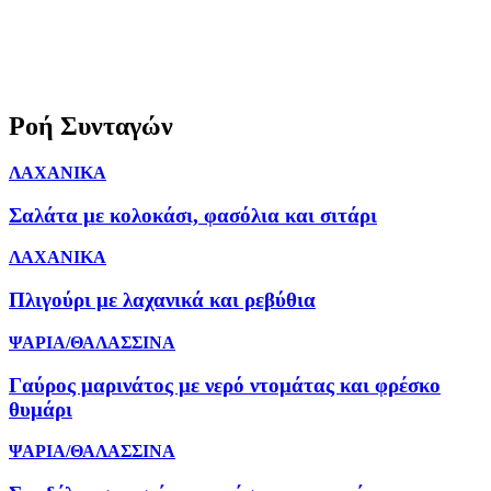
Ροή Συνταγών
ΛΑΧΑΝΙΚΑ
Σαλάτα με κολοκάσι, φασόλια και σιτάρι
ΛΑΧΑΝΙΚΑ
Πλιγούρι με λαχανικά και ρεβύθια
ΨΑΡΙΑ/ΘΑΛΑΣΣΙΝΑ
Γαύρος μαρινάτος με νερό ντομάτας και φρέσκο
θυμάρι
ΨΑΡΙΑ/ΘΑΛΑΣΣΙΝΑ