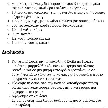
30 μικρές μαρέγκες, διαμέτρου περίπου 3 εκ. (σε μεγάλα
ζαχαροπλαστεία, καλύτερα κατόπιν παραγγελίας)
1 λίτρο κρέμα γάλακτος, χτυπημένη στο μίξερ για 7-8 λεπτά,
μέχρι να γίνει σαντιγί
1 βαζάκι (370 γρ.) μαρμελάδα κάστανο (σε σούπερ μάρκετ)
250 γρ. σοκολάτα κουβερτούρα, ψιλοκομμένη
150 ml γάλα πλήρες
30 ml κονιάκ
1/2 κουτ. γλυκού κανέλα
1-2 κουτ. σούπας κακάο
Διαδικασία
Για να φτιάξουμε την πανεύκολη πάβλοβα με έτοιμες
μαρέγκες, μαρμελάδα κάστανο και κρέμα σοκολάτας
ξεκινάμε και σε μια μικρή κατσαρόλα ζεσταίνουμε σε
δυνατή φωτιά το γάλα και το κονιάκ για 5-6 λεπτά, μέχρι το
μείγμα να αρχίσει να φουσκώνει.
Ρίχνουμε τη σοκολάτα, την κανέλα, αποσύρουμε από τη
φωτιά και ανακατεύουμε συνεχώς μέχρι να έχουμε μια
παχύρρευστη κρέμα.
Αφήνουμε να κρυώσει.
Σε μια μεγάλη πιατέλα αραδιάζουμε τις μισές μαρέγκες σε
μία στρώση.