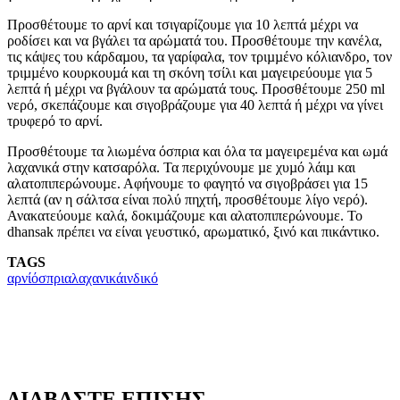
Προσθέτουµε το αρνί και τσιγαρίζουµε για 10 λεπτά µέχρι να
ροδίσει και να βγάλει τα αρώµατά του. Προσθέτουµε την κανέλα,
τις κάψες του κάρδαµου, τα γαρίφαλα, τον τριµµένο κόλιανδρο, τον
τριµµένο κουρκουµά και τη σκόνη τσίλι και µαγειρεύουµε για 5
λεπτά ή µέχρι να βγάλουν τα αρώµατά τους. Προσθέτουµε 250 ml
νερό, σκεπάζουµε και σιγοβράζουµε για 40 λεπτά ή µέχρι να γίνει
τρυφερό το αρνί.
Προσθέτουµε τα λιωµένα όσπρια και όλα τα µαγειρεµένα και ωµά
λαχανικά στην κατσαρόλα. Τα περιχύνουµε µε χυµό λάιµ και
αλατοπιπερώνουµε. Αφήνουµε το φαγητό να σιγοβράσει για 15
λεπτά (αν η σάλτσα είναι πολύ πηχτή, προσθέτουµε λίγο νερό).
Ανακατεύουµε καλά, δοκιµάζουµε και αλατοπιπερώνουµε. Το
dhansak πρέπει να είναι γευστικό, αρωµατικό, ξινό και πικάντικο.
TAGS
αρνί
όσπρια
λαχανικά
ινδικό
ΔΙΑΒΑΣΤΕ ΕΠΙΣΗΣ