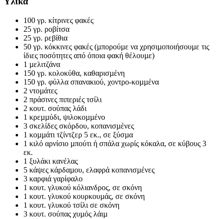
Υλικά
100 γρ. κίτρινες φακές
25 γρ. ροβίτσα
25 γρ. ρεβίθια
50 γρ. κόκκινες φακές (µπορούµε να χρησιµοποιήσουµε τις
ίδιες ποσότητες από όποια φακή θέλουµε)
1 µελιτζάνα
150 γρ. κολοκύθα, καθαρισµένη
150 γρ. φύλλα σπανακιού, χοντρο-κοµµένα
2 ντοµάτες
2 πράσινες πιπεριές τσίλι
2 κουτ. σούπας λάδι
1 κρεµµύδι, ψιλοκοµµένο
3 σκελίδες σκόρδου, κοπανισµένες
1 κοµµάτι τζίντζερ 5 εκ., σε ξύσµα
1 κιλό αρνίσιο µπούτι ή σπάλα χωρίς κόκαλα, σε κύβους 3
εκ.
1 ξυλάκι κανέλας
5 κάψες κάρδαµου, ελαφρά κοπανισµένες
3 καρφιά γαρίφαλο
1 κουτ. γλυκού κόλιανδρος, σε σκόνη
1 κουτ. γλυκού κουρκουµάς, σε σκόνη
1 κουτ. γλυκού τσίλι σε σκόνη
3 κουτ. σούπας χυµός λάιµ