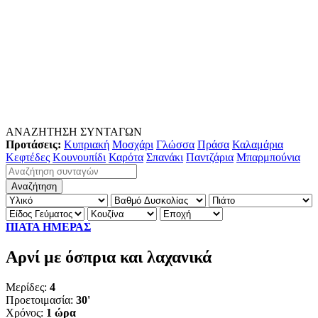
ΑΝΑΖΗΤΗΣΗ ΣΥΝΤΑΓΩΝ
Προτάσεις:
Κυπριακή
Μοσχάρι
Γλώσσα
Πράσα
Καλαμάρια
Κεφτέδες
Κουνουπίδι
Καρότα
Σπανάκι
Παντζάρια
Μπαρμπούνια
ΠΙΑΤΑ ΗΜΕΡΑΣ
Αρνί με όσπρια και λαχανικά
Μερίδες:
4
Προετοιμασία:
30'
Χρόνος:
1 ώρα