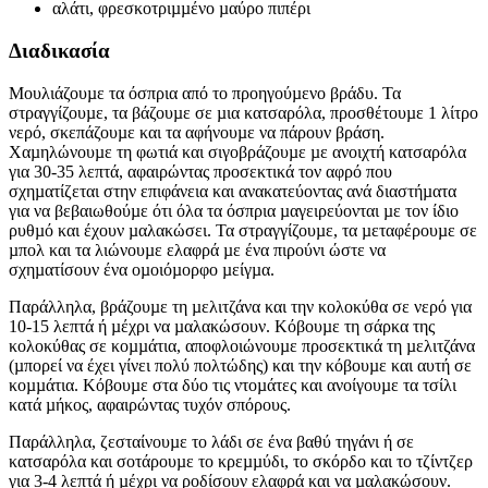
αλάτι, φρεσκοτριµµένο µαύρο πιπέρι
Διαδικασία
Μουλιάζουµε τα όσπρια από το προηγούµενο βράδυ. Τα
στραγγίζουµε, τα βάζουµε σε µια κατσαρόλα, προσθέτουµε 1 λίτρο
νερό, σκεπάζουµε και τα αφήνουµε να πάρουν βράση.
Χαµηλώνουµε τη φωτιά και σιγοβράζουµε µε ανοιχτή κατσαρόλα
για 30-35 λεπτά, αφαιρώντας προσεκτικά τον αφρό που
σχηµατίζεται στην επιφάνεια και ανακατεύοντας ανά διαστήµατα
για να βεβαιωθούµε ότι όλα τα όσπρια µαγειρεύονται µε τον ίδιο
ρυθµό και έχουν µαλακώσει. Τα στραγγίζουµε, τα µεταφέρουµε σε
µπολ και τα λιώνουµε ελαφρά µε ένα πιρούνι ώστε να
σχηµατίσουν ένα οµοιόµορφο µείγµα.
Παράλληλα, βράζουµε τη µελιτζάνα και την κολοκύθα σε νερό για
10-15 λεπτά ή µέχρι να µαλακώσουν. Κόβουµε τη σάρκα της
κολοκύθας σε κοµµάτια, αποφλοιώνουµε προσεκτικά τη µελιτζάνα
(µπορεί να έχει γίνει πολύ πολτώδης) και την κόβουµε και αυτή σε
κοµµάτια. Κόβουµε στα δύο τις ντοµάτες και ανοίγουµε τα τσίλι
κατά µήκος, αφαιρώντας τυχόν σπόρους.
Παράλληλα, ζεσταίνουµε το λάδι σε ένα βαθύ τηγάνι ή σε
κατσαρόλα και σοτάρουµε το κρεµµύδι, το σκόρδο και το τζίντζερ
για 3-4 λεπτά ή µέχρι να ροδίσουν ελαφρά και να µαλακώσουν.