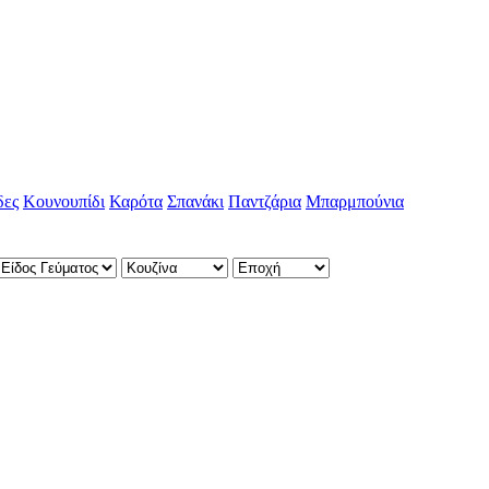
δες
Κουνουπίδι
Καρότα
Σπανάκι
Παντζάρια
Μπαρμπούνια