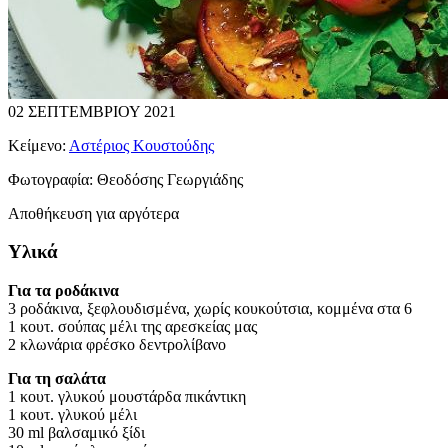
02 ΣΕΠΤΕΜΒΡΙΟΥ 2021
Κείμενο:
Αστέριος Κουστούδης
Φωτογραφία:
Θεοδόσης Γεωργιάδης
Αποθήκευση για αργότερα
Υλικά
Για τα ροδάκινα
3 ροδάκινα, ξεφλουδισμένα, χωρίς κουκούτσια, κομμένα στα 6
1 κουτ. σούπας μέλι της αρεσκείας μας
2 κλωνάρια φρέσκο δεντρολίβανο
Για τη σαλάτα
1 κουτ. γλυκού μουστάρδα πικάντικη
1 κουτ. γλυκού μέλι
30 ml βαλσαμικό ξίδι