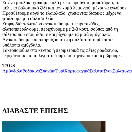
Σε ένα μπολάκι χτυπάμε καλά με το πιρούνι τη μουστάρδα, το
μέλι, το βαλσαμικό ξίδι και τον χυμό λεμονιού, μέχρι να ενωθούν.
Προσθέτουμε αργά το ελαιόλαδο, χτυπώντας διαρκώς μέχρι να
φτιάξουμε μια σάλτσα λεία.
Σε φαρδιά σαλατιέρα ανακατεύουμε τις πρασινάδες,
αλατοπιπερώνουμε, περιχύνουμε με 2-3 κουτ. σούπας από τη
σάλτσα που ετοιμάσαμε και ρίχνουμε τα μισά αμύγδαλα.
Ανακατεύουμε και σκορπίζουμε στη σαλάτα το τυρί και τα
υπόλοιπα αμύγδαλα.
Τακτοποιούμε στο κέντρο ή περιμετρικά τις φέτες ροδάκινου,
περιχύνουμε με το λιγοστό ζουμί του τηγανιού και σερβίρουμε.
TAGS
Αμύγδαλα
Ροδάκινο
Σπανάκι
Τυρί
Χορτοφαγικά
Σαλάτα
Σνακ
Σαλατογε
ΔΙΑΒΑΣΤΕ ΕΠΙΣΗΣ