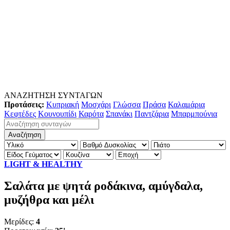
ΑΝΑΖΗΤΗΣΗ ΣΥΝΤΑΓΩΝ
Προτάσεις:
Κυπριακή
Μοσχάρι
Γλώσσα
Πράσα
Καλαμάρια
Κεφτέδες
Κουνουπίδι
Καρότα
Σπανάκι
Παντζάρια
Μπαρμπούνια
LIGHT & HEALTHY
Σαλάτα με ψητά ροδάκινα, αμύγδαλα,
μυζήθρα και μέλι
Μερίδες:
4