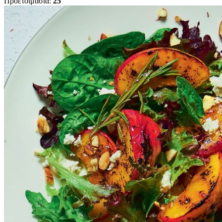
Προετοιμασία:
25'