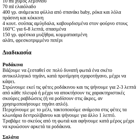
10 ml χυμός λεμονιού
70 ml ελαιόλαδο
400 γρ. ανάμεικτα φύλλα από σπανάκι baby, ρόκα και λόλα
πράσινη και κόκκινη
4 κουτ. σούπας αμύγδαλα, καβουρδισμένα στον φούρνο στους
160°C για 6-8 λεπτά, σπασμένα
150 γρ. φρέσκια μυζήθρα, κομματιασμένη
αλάτι, φρεσκοτριμμένο πιπέρι
Διαδικασία
Ροδάκινα
Βάζουμε να ζεσταθεί σε πολύ δυνατή φωτιά ένα σκέτο
αντικολλητικό τηγάνι, κατά προτίμηση σχαροτήγανο, μέχρι να
κάψει.
Στρώνουμε εκεί τις φέτες ροδάκινου και τις ψήνουμε για 2-3 λεπτά
από κάθε πλευρά ή μέχρι να αποκτήσουν τις χαρακτηριστικές
σκούρες ραβδώσεις (ή να ροδίσουν στις άκρες, αν
χρησιμοποιήσουμε τηγάνι απλό).
Περιχύνουμε με το μέλι, τακτοποιούμε ανάμεσα στις φέτες τα
κλωνάρια δεντρολίβανου και ψήνουμε για άλλο 1 λεπτό.
Τραβάμε το σκεύος από τη φωτιά και αφήνουμε κατά μέρος μέχρι
να κρυώσουν αρκετά τα ροδάκινα.
Σαλάτα