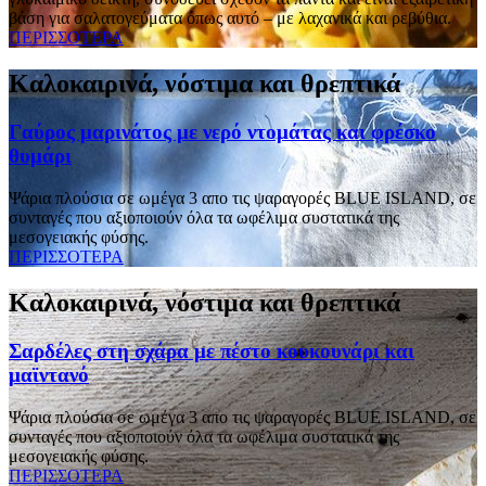
βάση για σαλατογεύματα όπως αυτό – με λαχανικά και ρεβύθια.
ΠΕΡΙΣΣΟΤΕΡΑ
Καλοκαιρινά, νόστιμα και θρεπτικά
Γαύρος μαρινάτος με νερό ντομάτας και φρέσκο
θυμάρι
Ψάρια πλούσια σε ωμέγα 3 απο τις ψαραγορές BLUE ISLAND, σε
συνταγές που αξιοποιούν όλα τα ωφέλιμα συστατικά της
μεσογειακής φύσης.
ΠΕΡΙΣΣΟΤΕΡΑ
Καλοκαιρινά, νόστιμα και θρεπτικά
Σαρδέλες στη σχάρα με πέστο κουκουνάρι και
μαϊντανό
Ψάρια πλούσια σε ωμέγα 3 απο τις ψαραγορές BLUE ISLAND, σε
συνταγές που αξιοποιούν όλα τα ωφέλιμα συστατικά της
μεσογειακής φύσης.
ΠΕΡΙΣΣΟΤΕΡΑ