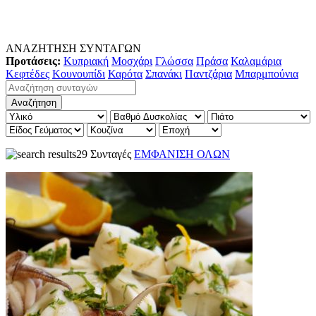
ΑΝΑΖΗΤΗΣΗ ΣΥΝΤΑΓΩΝ
Προτάσεις:
Κυπριακή
Μοσχάρι
Γλώσσα
Πράσα
Καλαμάρια
Κεφτέδες
Κουνουπίδι
Καρότα
Σπανάκι
Παντζάρια
Μπαρμπούνια
29 Συνταγές
ΕΜΦΑΝΙΣΗ ΟΛΩΝ