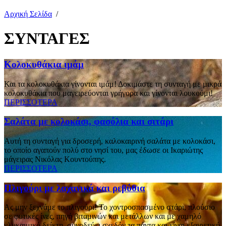
Αρχική Σελίδα
/
ΣΥΝΤΑΓΕΣ
Κολοκυθάκια ιμάμ
Και τα κολοκυθάκια γίνονται ιμάμ! Δοκιμάστε τη συνταγή με μικρά
κολοκυθάκια που μαγειρεύονται γρήγορα και γίνονται λουκούμι!
ΠΕΡΙΣΣΟΤΕΡΑ
Σαλάτα με κολοκάσι, φασόλια και σιτάρι
Αυτή τη συνταγή για δροσερή, καλοκαιρινή σαλάτα με κολοκάσι,
το οποίο αγαπούν πολύ στο νησί του, μας έδωσε οι Ικαριώτης
μάγειρας Νικόλας Κουντούπης.
ΠΕΡΙΣΣΟΤΕΡΑ
Πλιγούρι με λαχανικά και ρεβύθια
Ας μην ξεχνάμε το πλιγούρι! To χοντροσπασμένο στάρι, πλούσιο
σε φυτικές ίνες, πηγή βιταμινών και μετάλλων και με χαμηλό
γλυκαιμικό δείκτη, συνοδεύει σχεδόν τα πάντα και είναι εξαιρετική