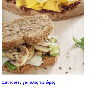
Σάντουιτς για όλες τις ώρες