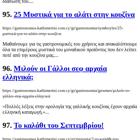
διάσωσή του....
95.
25 Μυστικά για το αλάτι στην κουζίνα
https://gastronomos.kathimerini.com.cy/gr/gastronomia/symboyles/25-
μυστικά-για-το-αλάτι-στην-κουζίνα
Mαθαίνουμε για τις γαστρονομικές του χρήσεις και ανακαλύπτουμε
όλα τα επιμέρους μυστικά του μοναδικού προϊόντος που δεν λείπει
ποτέ από την κουζίνα μας....
96.
Μιλούν οι Γάλλοι σεφ αρχαία
ελληνικά;
https://gastronomos.kathimerini.com.cy/gr/gastronomia/gnwmes/μιλούν-οι-
γάλλοι-σεφ-αρχαία-ελληνικά
«Πολλές λέξεις στην ορολογία της γαλλικής κουζίνας έχουν αρχαία
ελληνική καταγωγή.»...
97.
Το καλάθι του Σεπτεμβρίου!
https://gastronomos.kathimerini.com.cy/gr/proionta/2-το-καλάθι-του