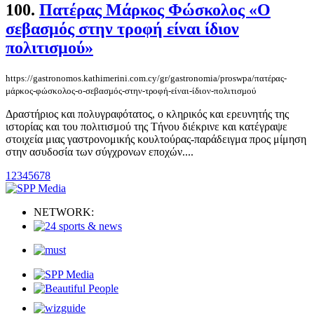
100.
Πατέρας Μάρκος Φώσκολος «Ο
σεβασμός στην τροφή είναι ίδιον
πολιτισμού»
https://gastronomos.kathimerini.com.cy/gr/gastronomia/proswpa/πατέρας-
μάρκος-φώσκολος-ο-σεβασμός-στην-τροφή-είναι-ίδιον-πολιτισμού
Δραστήριος και πολυγραφότατος, ο κληρικός και ερευνητής της
ιστορίας και του πολιτισμού της Τήνου διέκρινε και κατέγραψε
στοιχεία μιας γαστρονομικής κουλτούρας-παράδειγμα προς μίμηση
στην ασυδοσία των σύγχρονων εποχών....
1
2
3
4
5
6
7
8
NETWORK: