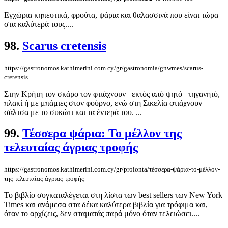
Εγχώρια κηπευτικά, φρούτα, ψάρια και θαλασσινά που είναι τώρα
στα καλύτερά τους....
98.
Scarus cretensis
https://gastronomos.kathimerini.com.cy/gr/gastronomia/gnwmes/scarus-
cretensis
Στην Κρήτη τον σκάρο τον φτιάχνουν –εκτός από ψητό– τηγανητό,
πλακί ή με μπάμιες στον φούρνο, ενώ στη Σικελία φτιάχνουν
σάλτσα με το συκώτι και τα έντερά του. ...
99.
Τέσσερα ψάρια: Το μέλλον της
τελευταίας άγριας τροφής
https://gastronomos.kathimerini.com.cy/gr/proionta/τέσσερα-ψάρια-το-μέλλον-
της-τελευταίας-άγριας-τροφής
Το βιβλίο συγκαταλέγεται στη λίστα των best sellers των Νew York
Times και ανάμεσα στα δέκα καλύτερα βιβλία για τρόφιμα και,
όταν το αρχίζεις, δεν σταματάς παρά μόνο όταν τελειώσει....