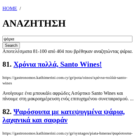
HOME
/
ΑΝΑΖΗΤΗΣΗ
Αποτελέσματα 81-100 από 404 που βρέθηκαν αναζητώντας
ψάρια
.
81.
Xρόνια πολλά, Santo Wines!
https://gastronomos.kathimerini.com.cy/gr/pota/oinos/xρόνια-πολλά-santo-
wines
Ανοίγουμε ένα μπουκάλι αφρώδες Ασύρτικο Santo Wines και
πίνουμε στη μακροημέρευση ενός επιτυχημένου συνεταιρισμού. ...
82.
Ψαρόσουπα με κατεψυγμένα ψάρια,
λαχανικά και σαφράν
https://gastronomos.kathimerini.com.cy/gr/syntages/piata-hmeras/ψαρόσουπα-