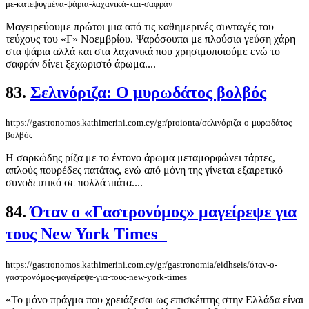
με-κατεψυγμένα-ψάρια-λαχανικά-και-σαφράν
Μαγειρεύουμε πρώτοι μια από τις καθημερινές συνταγές του
τεύχους του «Γ» Νοεμβρίου. Ψαρόσουπα με πλούσια γεύση χάρη
στα ψάρια αλλά και στα λαχανικά που χρησιμοποιούμε ενώ το
σαφράν δίνει ξεχωριστό άρωμα....
83.
Σελινόριζα: Ο μυρωδάτος βολβός
https://gastronomos.kathimerini.com.cy/gr/proionta/σελινόριζα-ο-μυρωδάτος-
βολβός
Η σαρκώδης ρίζα με το έντονο άρωμα μεταμορφώνει τάρτες,
απλούς πουρέδες πατάτας, ενώ από μόνη της γίνεται εξαιρετικό
συνοδευτικό σε πολλά πιάτα....
84.
Όταν ο «Γαστρονόμος» μαγείρεψε για
τους New York Times
https://gastronomos.kathimerini.com.cy/gr/gastronomia/eidhseis/όταν-ο-
γαστρονόμος-μαγείρεψε-για-τους-new-york-times
«Το μόνο πράγμα που χρειάζεσαι ως επισκέπτης στην Ελλάδα είναι