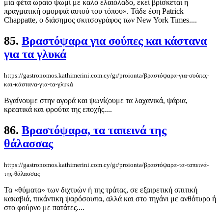
μία φέτα ωραίο ψωμί με καλό ελαιόλαδο, εκεί βρίσκεται η
πραγματική ομορφιά αυτού του τόπου». Τάδε έφη Patrick
Chappatte, ο διάσημος σκιτσογράφος των New York Times....
85.
Βραστόψαρα για σούπες και κάστανα
για τα γλυκά
https://gastronomos.kathimerini.com.cy/gr/proionta/βραστόψαρα-για-σούπες-
και-κάστανα-για-τα-γλυκά
Βγαίνουμε στην αγορά και ψωνίζουμε τα λαχανικά, ψάρια,
κρεατικά και φρούτα της εποχής....
86.
Βραστόψαρα, τα ταπεινά της
θάλασσας
https://gastronomos.kathimerini.com.cy/gr/proionta/βραστόψαρα-τα-ταπεινά-
της-θάλασσας
Τα «θύματα» των διχτυών ή της τράτας, σε εξαιρετική σπιτική
κακαβιά, πικάντικη ψαρόσουπα, αλλά και στο τηγάνι με ανθότυρο ή
στο φούρνο με πατάτες....