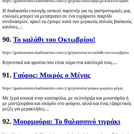
https://gastronomos.kathimerini.com.cy/gr/pota/oinos/ψάρι-με-κόκκινο-κρασί
Η διαδικασία επιλογής οινικού παρτενέρ για τις γαστρονομικές μας
επιλογές μπορεί να μετατραπεί σε ένα ευχάριστο παιχνίδι
συνδυασμών, αρκεί να έχουμε κατά νου μερικούς απλούς βασικούς
κανόνες....
90.
Το καλάθι του Οκτωβρίου!
https://gastronomos.kathimerini.com.cy/gr/proionta/το-καλάθι-του-οκτωβρίου
Κηπευτικά και φρούτα που είναι τώρα στα καλύτερά τους....
91.
Γαύρος: Μικρός ο Μέγας
https://gastronomos.kathimerini.com.cy/gr/proionta/γαύρος-μικρόςο-μέγας
Με ξερά κουκιά στην κατσαρόλα, με σελινόριζα και μουστάρδα ή
με μαντζουράνα και σκόρδο στο φούρνο, αλλά και ένας εξαιρετικός
μεζές για μερακλήδες....
92.
Mουρμούρα: Το θαλασσινό τιγράκι