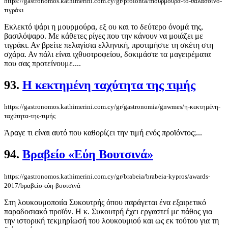
https://gastronomos.kathimerini.com.cy/gr/proionta/mουρμούρα-το-θαλασσινό-
τιγράκι
Εκλεκτό ψάρι η μουρμούρα, εξ ου και το δεύτερο όνομά της,
βασιλόψαρο. Με κάθετες ρίγες που την κάνουν να μοιάζει με
τιγράκι. Αν βρείτε πελαγίσια ελληνική, προτιμήστε τη σκέτη στη
σχάρα. Αν πάλι είναι ιχθυοτροφείου, δοκιμάστε τα μαγειρέματα
που σας προτείνουμε....
93.
Η κεκτημένη ταχύτητα της τιμής
https://gastronomos.kathimerini.com.cy/gr/gastronomia/gnwmes/η-κεκτημένη-
ταχύτητα-της-τιμής
Άραγε τι είναι αυτό που καθορίζει την τιμή ενός προϊόντος;...
94.
Bραβείο «Εύη Βουτσινά»
https://gastronomos.kathimerini.com.cy/gr/brabeia/brabeia-kypros/awards-
2017/bραβείο-εύη-βουτσινά
Στη λουκουμοποιία Συκουτρής όπου παράγεται ένα εξαιρετικό
παραδοσιακό προϊόν. H κ. Συκουτρή έχει εργαστεί με πάθος για
την ιστορική τεκμηρίωσή του λουκουμιού και ως εκ τούτου για τη