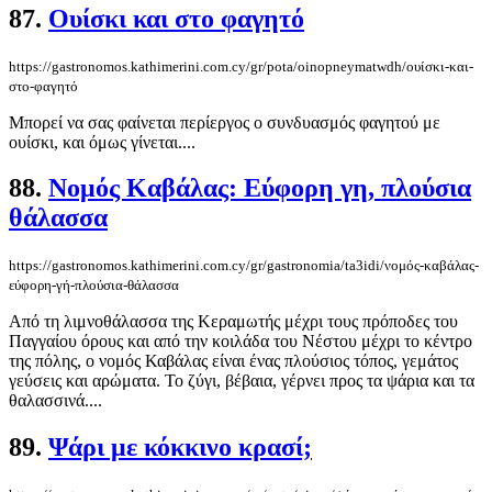
87.
Ουίσκι και στο φαγητό
https://gastronomos.kathimerini.com.cy/gr/pota/oinopneymatwdh/ουίσκι-και-
στο-φαγητό
Μπορεί να σας φαίνεται περίεργος ο συνδυασμός φαγητού με
ουίσκι, και όμως γίνεται....
88.
Νομός Καβάλας: Εύφορη γη, πλούσια
θάλασσα
https://gastronomos.kathimerini.com.cy/gr/gastronomia/ta3idi/νομός-καβάλας-
εύφορη-γή-πλούσια-θάλασσα
Από τη λιμνοθάλασσα της Κεραμωτής μέχρι τους πρόποδες του
Παγγαίου όρους και από την κοιλάδα του Νέστου μέχρι το κέντρο
της πόλης, ο νομός Καβάλας είναι ένας πλούσιος τόπος, γεμάτος
γεύσεις και αρώματα. Το ζύγι, βέβαια, γέρνει προς τα ψάρια και τα
θαλασσινά....
89.
Ψάρι με κόκκινο κρασί;