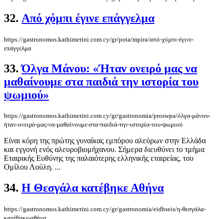
32.
Από χόμπι έγινε επάγγελμα
https://gastronomos.kathimerini.com.cy/gr/pota/mpira/από-χόμπι-έγινε-
επάγγελμα
33.
Όλγα Μάνου: «Ήταν ονειρό μας να
μαθαίνουμε στα παιδιά την ιστορία του
ψωμιού»
https://gastronomos.kathimerini.com.cy/gr/gastronomia/proswpa/όλγα-μάνου-
ήταν-ονειρό-μας-να-μαθαίνουμε-στα-παιδιά-την-ιστορία-του-ψωμιού
Είναι κόρη της πρώτης γυναίκας εμπόρου αλεύρων στην Ελλάδα
και εγγονή ενός αλευροβιομήχανου. Σήμερα διευθύνει το τμήμα
Εταιρικής Ευθύνης της παλαιότερης ελληνικής εταιρείας, του
Ομίλου Λούλη. ...
34.
Η Θεσγάλα κατέβηκε Αθήνα
https://gastronomos.kathimerini.com.cy/gr/gastronomia/eidhseis/η-θεσγάλα-
κατέβηκε-αθήνα