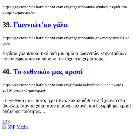
https://gastronomos.kathimerini.com.cy/gr/gastronomia/symboyles/ρύζι-στα-
βρώμικα-μπουκάλια
39.
Γιαννιώτ’κο γάλα
https://gastronomos.kathimerini.com.cy/gr/gastronomia/gnwmes/γιαννιώτ-κο-
γάλα
Εξαίσια γαλακτοκομικά από μια ομάδα Ιωαννιτών κτηνοτρόφων
που αποφάσισαν να πάρουν την τύχη στα χέρια τους....
40.
Το «εθνικό» μας κρασί
https://gastronomos.kathimerini.com.cy/gr/brabeia/brabeia-ellada/awards-
2016/το-εθνικό-μας-κρασί
Το «εθνικό μας» ποτό, η ρετσίνα, κακοποιήθηκε επί χρόνια στα
βαρέλια, όταν το χύμα ήταν η μόνη επιλογή, και θεωρήθηκε κρασί
δεύτερης ποιότητας....
1
2
3