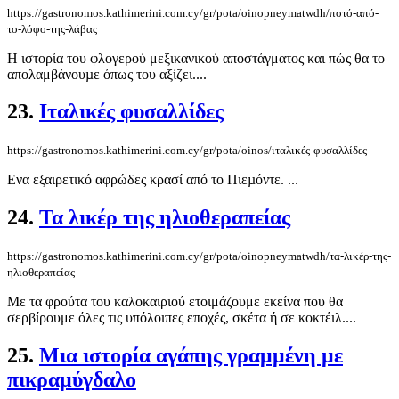
https://gastronomos.kathimerini.com.cy/gr/pota/oinopneymatwdh/ποτό-από-
το-λόφο-της-λάβας
Η ιστορία του φλογερού μεξικανικού αποστάγματος και πώς θα το
απολαμβάνουµε όπως του αξίζει....
23.
Ιταλικές φυσαλλίδες
https://gastronomos.kathimerini.com.cy/gr/pota/oinos/ιταλικές-φυσαλλίδες
Ενα εξαιρετικό αφρώδες κρασί από το Πιεµόντε. ...
24.
Τα λικέρ της ηλιοθεραπείας
https://gastronomos.kathimerini.com.cy/gr/pota/oinopneymatwdh/τα-λικέρ-της-
ηλιοθεραπείας
Με τα φρούτα του καλοκαιριού ετοιμάζουμε εκείνα που θα
σερβίρουμε όλες τις υπόλοιπες εποχές, σκέτα ή σε κοκτέιλ....
25.
Μια ιστορία αγάπης γραμμένη με
πικραμύγδαλο