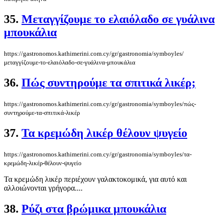
35.
Μεταγγίζουμε το ελαιόλαδο σε γυάλινα
μπουκάλια
https://gastronomos.kathimerini.com.cy/gr/gastronomia/symboyles/
μεταγγίζουμε-το-ελαιόλαδο-σε-γυάλινα-μπουκάλια
36.
Πώς συντηρούμε τα σπιτικά λικέρ;
https://gastronomos.kathimerini.com.cy/gr/gastronomia/symboyles/πώς-
συντηρούμε-τα-σπιτικά-λικέρ
37.
Τα κρεμώδη λικέρ θέλουν ψυγείο
https://gastronomos.kathimerini.com.cy/gr/gastronomia/symboyles/τα-
κρεμώδη-λικέρ-θέλουν-ψυγείο
Τα κρεμώδη λικέρ περιέχουν γαλακτοκομικά, για αυτό και
αλλοιώνονται γρήγορα....
38.
Ρύζι στα βρώμικα μπουκάλια