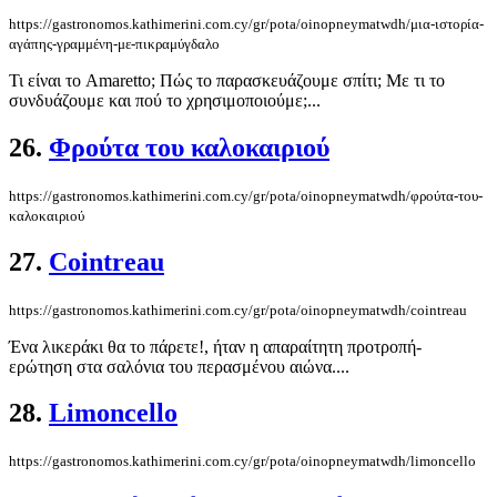
https://gastronomos.kathimerini.com.cy/gr/pota/oinopneymatwdh/μια-ιστορία-
αγάπης-γραμμένη-με-πικραμύγδαλο
Τι είναι το Amaretto; Πώς το παρασκευάζουμε σπίτι; Με τι το
συνδυάζουμε και πού το χρησιμοποιούμε;...
26.
Φρούτα του καλοκαιριού
https://gastronomos.kathimerini.com.cy/gr/pota/oinopneymatwdh/φρούτα-του-
καλοκαιριού
27.
Cointreau
https://gastronomos.kathimerini.com.cy/gr/pota/oinopneymatwdh/cointreau
Ένα λικεράκι θα το πάρετε!, ήταν η απαραίτητη προτροπή-
ερώτηση στα σαλόνια του περασμένου αιώνα....
28.
Limoncello
https://gastronomos.kathimerini.com.cy/gr/pota/oinopneymatwdh/limoncello