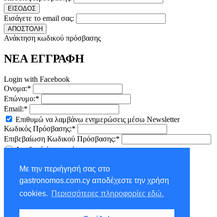
ΕΙΣΟΔΟΣ
Εισάγετε το email σας:
ΑΠΟΣΤΟΛΗ
Ανάκτηση κωδικού πρόσβασης
ΝΕΑ ΕΓΓΡΑΦΗ
Login with Facebook
Ονομα:*
Επώνυμο:*
Email:*
Επιθυμώ να λαμβάνω ενημερώσεις μέσω Newsletter
Κωδικός Πρόσβασης:*
Επιβεβαίωση Κωδικού Πρόσβασης:*
Αποδοχή
όρων χρήσης
ΕΓΓΡΑΦΗ
Με την περιήγησή σας στο
×
gastronomos.com.cy αποδέχεστε την χρήση
NEWSLETTER - ΕΓΓΡΑΦΗ
cookies.
Περισσότερες πληροφορίες εδώ.
Ονομα:*