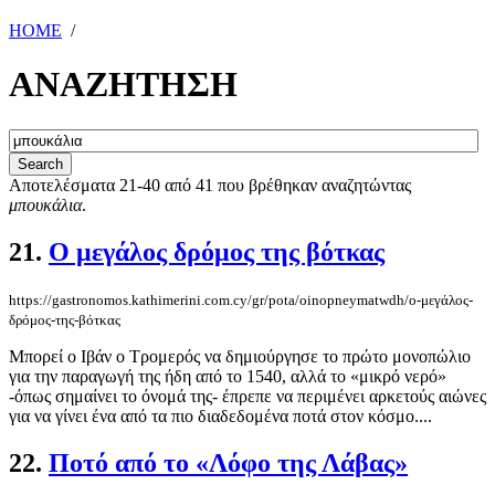
HOME
/
ΑΝΑΖΗΤΗΣΗ
Αποτελέσματα 21-40 από 41 που βρέθηκαν αναζητώντας
μπουκάλια
.
21.
Ο μεγάλος δρόμος της βότκας
https://gastronomos.kathimerini.com.cy/gr/pota/oinopneymatwdh/ο-μεγάλος-
δρόμος-της-βότκας
Μπορεί ο Ιβάν ο Τρομερός να δημιούργησε το πρώτο μονοπώλιο
για την παραγωγή της ήδη από το 1540, αλλά το «μικρό νερό»
-όπως σημαίνει το όνομά της- έπρεπε να περιμένει αρκετούς αιώνες
για να γίνει ένα από τα πιο διαδεδομένα ποτά στον κόσμο....
22.
Ποτό από το «Λόφο της Λάβας»