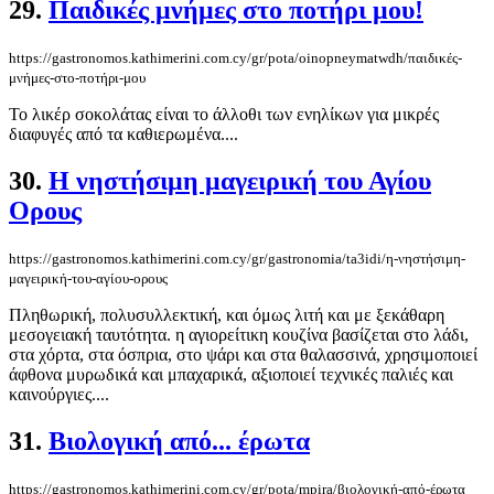
29.
Παιδικές μνήμες στο ποτήρι μου!
https://gastronomos.kathimerini.com.cy/gr/pota/oinopneymatwdh/παιδικές-
μνήμες-στο-ποτήρι-μου
Το λικέρ σοκολάτας είναι το άλλοθι των ενηλίκων για μικρές
διαφυγές από τα καθιερωμένα....
30.
Η νηστήσιμη μαγειρική του Αγίου
Ορους
https://gastronomos.kathimerini.com.cy/gr/gastronomia/ta3idi/η-νηστήσιμη-
μαγειρική-του-αγίου-ορους
Πληθωρική, πολυσυλλεκτική, και όμως λιτή και με ξεκάθαρη
μεσογειακή ταυτότητα. η αγιορείτικη κουζίνα βασίζεται στο λάδι,
στα χόρτα, στα όσπρια, στο ψάρι και στα θαλασσινά, χρησιμοποιεί
άφθονα μυρωδικά και μπαχαρικά, αξιοποιεί τεχνικές παλιές και
καινούργιες....
31.
Βιολογική από... έρωτα
https://gastronomos.kathimerini.com.cy/gr/pota/mpira/βιολογική-από-έρωτα