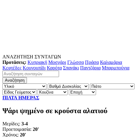
ΑΝΑΖΗΤΗΣΗ ΣΥΝΤΑΓΩΝ
Προτάσεις:
Κυπριακή
Μοσχάρι
Γλώσσα
Πράσα
Καλαμάρια
Κεφτέδες
Κουνουπίδι
Καρότα
Σπανάκι
Παντζάρια
Μπαρμπούνια
ΠΙΑΤΑ ΗΜΕΡΑΣ
Ψάρι ψημένο σε κρούστα αλατιού
Μερίδες:
3-4
Προετοιμασία:
20'
Χρόνος:
20'