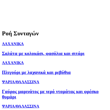
Ροή Συνταγών
ΛΑΧΑΝΙΚΑ
Σαλάτα με κολοκάσι, φασόλια και σιτάρι
ΛΑΧΑΝΙΚΑ
Πλιγούρι με λαχανικά και ρεβύθια
ΨΑΡΙΑ/ΘΑΛΑΣΣΙΝΑ
Γαύρος μαρινάτος με νερό ντομάτας και φρέσκο
θυμάρι
ΨΑΡΙΑ/ΘΑΛΑΣΣΙΝΑ