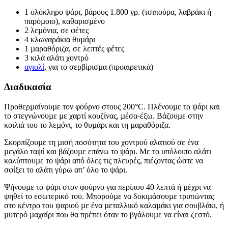
1 ολόκληρο ψάρι, βάρους 1.800 γρ. (τσιπούρα, λαβράκι ή
παρόµοιο), καθαρισµένο
2 λεµόνια, σε φέτες
4 κλωναράκια θυµάρι
1 µαραθόριζα, σε λεπτές φέτες
3 κιλά αλάτι χοντρό
αγιολί
, για το σερβίρισµα (προαιρετικά)
Διαδικασία
Προθερµαίνουµε τον φούρνο στους 200°C. Πλένουµε το ψάρι και
το στεγνώνουµε µε χαρτί κουζίνας, µέσα-έξω. Βάζουµε στην
κοιλιά του το λεµόνι, το θυµάρι και τη µαραθόριζα.
Σκορπίζουµε τη µισή ποσότητα του χοντρού αλατιού σε ένα
µεγάλο ταψί και βάζουµε επάνω το ψάρι. Με το υπόλοιπο αλάτι
καλύπτουµε το ψάρι από όλες τις πλευρές, πιέζοντας ώστε να
σφίξει το αλάτι γύρω απ’ όλο το ψάρι.
Ψήνουµε το ψάρι στον φούρνο για περίπου 40 λεπτά ή µέχρι να
ψηθεί το εσωτερικό του. Μπορούµε να δοκιµάσουµε τρυπώντας
στο κέντρο του ψαριού µε ένα µεταλλικό καλαµάκι για σουβλάκι, ή
µυτερό µαχαίρι που θα πρέπει όταν το βγάλουµε να είναι ζεστό.