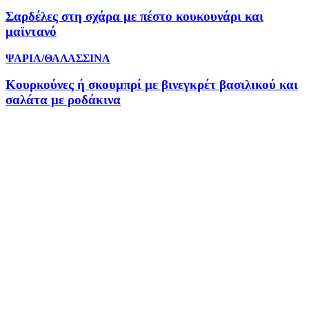
Σαρδέλες στη σχάρα με πέστο κουκουνάρι και
μαϊντανό
ΨΑΡΙΑ/ΘΑΛΑΣΣΙΝΑ
Κουρκούνες ή σκουμπρί με βινεγκρέτ βασιλικού και
σαλάτα με ροδάκινα