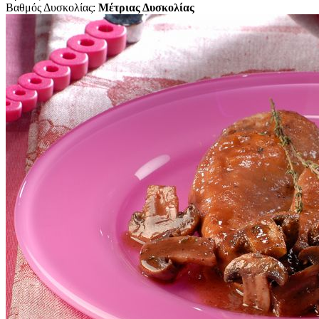
Βαθμός Δυσκολίας:
Μέτριας Δυσκολίας