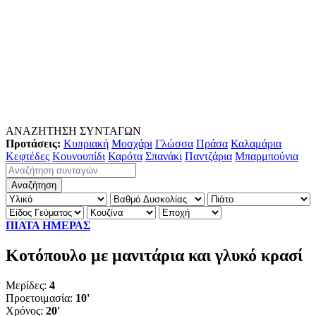
ΑΝΑΖΗΤΗΣΗ ΣΥΝΤΑΓΩΝ
Προτάσεις:
Κυπριακή
Μοσχάρι
Γλώσσα
Πράσα
Καλαμάρια
Κεφτέδες
Κουνουπίδι
Καρότα
Σπανάκι
Παντζάρια
Μπαρμπούνια
ΠΙΑΤΑ ΗΜΕΡΑΣ
Κοτόπουλο με μανιτάρια και γλυκό κρασί
Μερίδες:
4
Προετοιμασία:
10'
Χρόνος:
20'