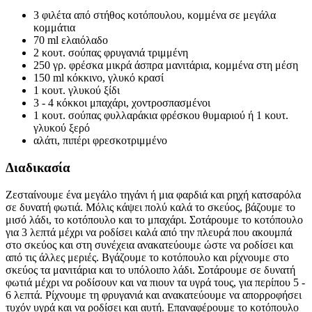
3 φιλέτα από στήθος κοτόπουλου, κομμένα σε μεγάλα
κομμάτια
70 ml ελαιόλαδο
2 κουτ. σούπας φρυγανιά τριμμένη
250 γρ. φρέσκα μικρά άσπρα μανιτάρια, κομμένα στη μέση
150 ml κόκκινο, γλυκό κρασί
1 κουτ. γλυκού ξίδι
3 - 4 κόκκοι μπαχάρι, χοντροσπασμένοι
1 κουτ. σούπας φυλλαράκια φρέσκου θυμαριού ή 1 κουτ.
γλυκού ξερό
αλάτι, πιπέρι φρεσκοτριμμένο
Διαδικασία
Ζεσταίνουμε ένα μεγάλο τηγάνι ή μια φαρδιά και ρηχή κατσαρόλα
σε δυνατή φωτιά. Μόλις κάψει πολύ καλά το σκεύος, βάζουμε το
μισό λάδι, το κοτόπουλο και το μπαχάρι. Σοτάρουμε το κοτόπουλο
για 3 λεπτά μέχρι να ροδίσει καλά από την πλευρά που ακουμπά
στο σκεύος και στη συνέχεια ανακατεύουμε ώστε να ροδίσει και
από τις άλλες μεριές. Βγάζουμε το κοτόπουλο και ρίχνουμε στο
σκεύος τα μανιτάρια και το υπόλοιπο λάδι. Σοτάρουμε σε δυνατή
φωτιά μέχρι να ροδίσουν και να πιουν τα υγρά τους, για περίπου 5 -
6 λεπτά. Ρίχνουμε τη φρυγανιά και ανακατεύουμε να απορροφήσει
τυχόν υγρά και να ροδίσει και αυτή. Επαναφέρουμε το κοτόπουλο