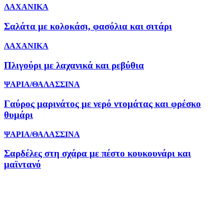
ΛΑΧΑΝΙΚΑ
Σαλάτα με κολοκάσι, φασόλια και σιτάρι
ΛΑΧΑΝΙΚΑ
Πλιγούρι με λαχανικά και ρεβύθια
ΨΑΡΙΑ/ΘΑΛΑΣΣΙΝΑ
Γαύρος μαρινάτος με νερό ντομάτας και φρέσκο
θυμάρι
ΨΑΡΙΑ/ΘΑΛΑΣΣΙΝΑ
Σαρδέλες στη σχάρα με πέστο κουκουνάρι και
μαϊντανό