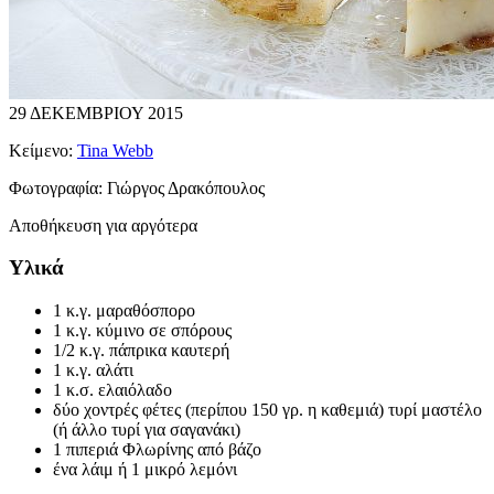
29 ΔΕΚΕΜΒΡΙΟΥ 2015
Κείμενο:
Tina Webb
Φωτογραφία:
Γιώργος Δρακόπουλος
Αποθήκευση για αργότερα
Υλικά
1 κ.γ. μαραθόσπορο
1 κ.γ. κύμινο σε σπόρους
1/2 κ.γ. πάπρικα καυτερή
1 κ.γ. αλάτι
1 κ.σ. ελαιόλαδο
δύο χοντρές φέτες (περίπου 150 γρ. η καθεμιά) τυρί μαστέλο
(ή άλλο τυρί για σαγανάκι)
1 πιπεριά Φλωρίνης από βάζο
ένα λάιμ ή 1 μικρό λεμόνι