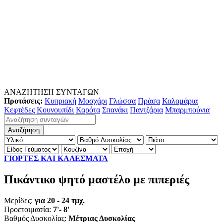
ΑΝΑΖΗΤΗΣΗ ΣΥΝΤΑΓΩΝ
Προτάσεις:
Κυπριακή
Μοσχάρι
Γλώσσα
Πράσα
Καλαμάρια
Κεφτέδες
Κουνουπίδι
Καρότα
Σπανάκι
Παντζάρια
Μπαρμπούνια
ΓΙΟΡΤΕΣ ΚΑΙ ΚΑΛΕΣΜΑΤΑ
Πικάντικο ψητό μαστέλο με πιπεριές
Μερίδες:
για 20 - 24 τμχ.
Προετοιμασία:
7'- 8'
Βαθμός Δυσκολίας:
Μέτριας Δυσκολίας