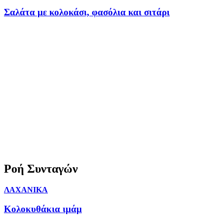
Σαλάτα με κολοκάσι, φασόλια και σιτάρι
Ροή Συνταγών
ΛΑΧΑΝΙΚΑ
Κολοκυθάκια ιμάμ