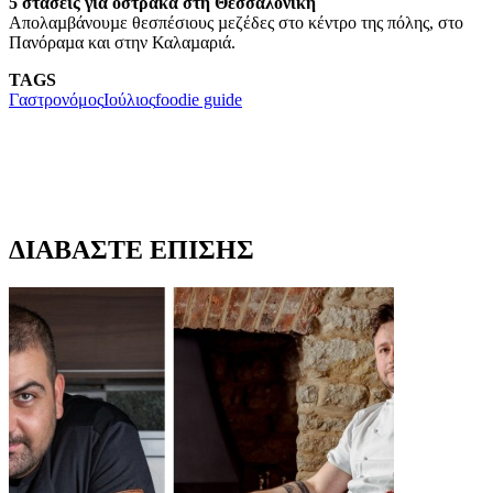
5 στάσεις για όστρακα στη Θεσσαλονίκη
Απολαµβάνουµε θεσπέσιους µεζέδες στο κέντρο της πόλης, στο
Πανόραµα και στην Καλαµαριά.
TAGS
Γαστρονόμος
Ιούλιος
foodie guide
ΔΙΑΒΑΣΤΕ ΕΠΙΣΗΣ