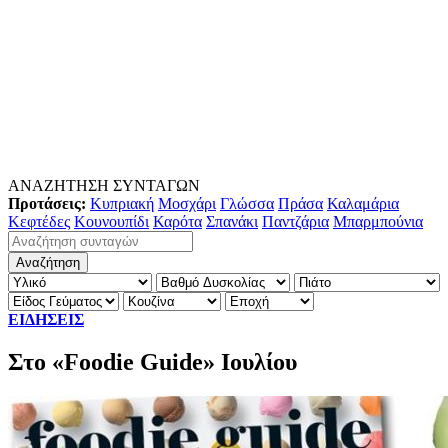
ΑΝΑΖΗΤΗΣΗ ΣΥΝΤΑΓΩΝ
Προτάσεις:
Κυπριακή
Μοσχάρι
Γλώσσα
Πράσα
Καλαμάρια
Κεφτέδες
Κουνουπίδι
Καρότα
Σπανάκι
Παντζάρια
Μπαρμπούνια
ΕΙΔΗΣΕΙΣ
Στο «Foodie Guide» Ιουλίου