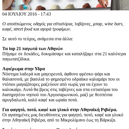
04 ΙΟΥΛΙΟΥ 2016 - 17:43
Ο αποσπώμενος οδηγός για εστιατόρια, ταβέρνες, μπαρ, wine bars,
καφέ, street food και αγορά τροφίμων.
Σε αυτό το τεύχος, ανάμεσα στα άλλα:
Τα top 21 παγωτά των Αθηνών
Πήγαμε σε δεκάδες, δοκιμάσαμε και καταλήξαμε στα 21 καλύτερα
παγωτατζίδικα.
Αφιέρωμα στην Υδρα
Νόστιµα λαδερά και µαγειρευτά, άφθονο φρέσκο ψάρι και
θαλασσινά, µε βασιλιά το φηµισµένο υδραίικο καλαµάρι που οι
ντόπιοι µαγαζάτορες µαζεύουν από νωρίς για να έχουν το
καλοκαίρι. Αυτά θα βρεις στις ταβέρνες και στα εστιατόρια του
διατηρητέου νησιού του Αργοσαρωνικού, µαζί µε θεσπέσια
αµυγδαλωτά, καλό καφέ και ωραία ποτά.
Για φαγητό, ποτό, καφέ και γλυκό στην Αθηναϊκή Ριβιέρα.
Οι αγαπημένες μας διευθύνσεις για φαγητό, ποτό, καφέ και γλυκό
στην Αθηναϊκή Ριβιέρα, από το Μικρολίμανο έως τη Βάρκιζα.