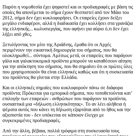
Παρότι η νομοθεσία έχει ψηφιστεί και οι προδιαγραφές με βάση τις
οποίες θα απονέμεται το σήμα έχουν θεσπιστεί από τον Μάιο του
2012, σήμα δεν έχει κυκλοφορήσει. Οι εταιρείες έχουν δείξει
μεγάλο ενδιαφέρον, αλλά η διαδικασία έχει κολλήσει στα γρανάζια
της ελληνικής... κωλυσιεργίας, που αφήνει για αύριο ό,τι δεν έχει
λήξει από χθες.
Ξετυλίγοντας τον μίτο της Αριάδνης, έμαθα ότι οι Αρχές
περιμένουν την εικαστική δημιουργία του σήματος, που θα
ολοκληρωθεί... σύντομα. Αμέσως μετά, οι εταιρείες που παράγουν
γάλα και γαλακτοκομικά προϊόντα μπορούν να καταθέσουν αίτηση
για την απόκτηση του σήματος, που θα σημαίνει ότι οι πρώτες ύλες
που χρησιμοποιούν θα είναι ελληνικές καθώς και ότι η συσκευασία
του προϊόντος θα γίνεται στην Ελλάδα.
Και οι ελληνικές σημαίες που κυκλοφορούν πάνω σε διάφορα
προϊόντα; Πρόκειται για εμπορικά σήματα, που τοποθετούνται κατ’
επιλογήν των εταιρειών - ανθρώπων που παράγουν τα προϊόντα,
ουσιαστικά μια «δήλωση ελληνικότητας». Το αν λέει αλήθεια ή
ψέματα αυτός που κάνει τη δήλωση εξαρτάται από το ήθος και την
αξιοπιστία του - δεν υπόκειται σε κάποιον έλεγχο με
συγκεκριμένες προδιαγραφές.
Από την άλλη, βέβαια, πολλά τρόφιμα στη συσκευασία τους