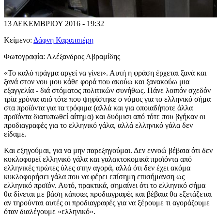
13 ΔΕΚΕΜΒΡΙΟΥ 2016 - 19:32
Κείμενο:
Δάφνη Καραπιπέρη
Φωτογραφία:
Αλέξανδρος Αβραμίδης
«Το καλό πράγμα αργεί να γίνει». Αυτή η φράση έρχεται ξανά και
ξανά στον νου μου κάθε φορά που ακούω και ξανακούω μια
εξαγγελία - διά στόματος πολιτικών συνήθως. Πάνε λοιπόν σχεδόν
τρία χρόνια από τότε που ψηφίστηκε ο νόμος για το ελληνικό σήμα
στα προϊόντα για τα τρόφιμα (αλλά και για οποιαδήποτε άλλα
προϊόντα διατυπωθεί αίτημα) και δυόμισι από τότε που βγήκαν οι
προδιαγραφές για το ελληνικό γάλα, αλλά ελληνικό γάλα δεν
είδαμε.
Και εξηγούμαι, για να μην παρεξηγούμαι. Δεν εννοώ βέβαια ότι δεν
κυκλοφορεί ελληνικό γάλα και γαλακτοκομικά προϊόντα από
ελληνικές πρώτες ύλες στην αγορά, αλλά ότι δεν έχει ακόμα
κυκλοφορήσει γάλα που να φέρει επίσημη επισήμανση ως
ελληνικό προϊόν. Αυτό, πρακτικά, σημαίνει ότι το ελληνικό σήμα
θα δίνεται με βάση κάποιες προδιαγραφές και βέβαια θα εξετάζεται
αν τηρούνται αυτές οι προδιαγραφές για να ξέρουμε τι αγοράζουμε
όταν διαλέγουμε «ελληνικό».