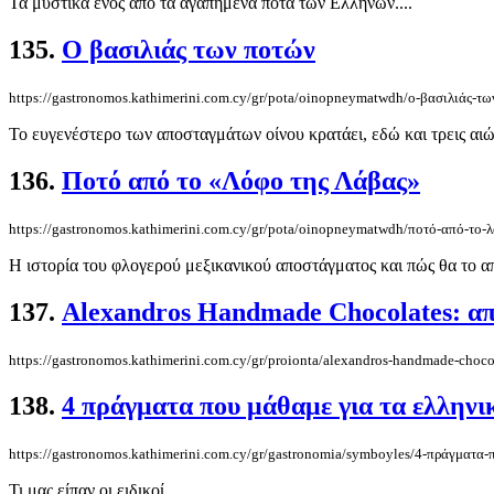
Τα μυστικά ενός από τα αγαπημένα ποτά των Ελλήνων....
135.
Ο βασιλιάς των ποτών
https://gastronomos.kathimerini.com.cy/gr/pota/oinopneymatwdh/ο-βασιλιάς-τ
Το ευγενέστερο των αποσταγμάτων οίνου κρατάει, εδώ και τρεις αιών
136.
Ποτό από το «Λόφο της Λάβας»
https://gastronomos.kathimerini.com.cy/gr/pota/oinopneymatwdh/ποτό-από-το-
Η ιστορία του φλογερού μεξικανικού αποστάγματος και πώς θα το απ
137.
Alexandros Handmade Chocolates: απλ
https://gastronomos.kathimerini.com.cy/gr/proionta/alexandros-handmade-chocol
138.
4 πράγματα που μάθαμε για τα ελληνι
https://gastronomos.kathimerini.com.cy/gr/gastronomia/symboyles/4-πράγματα-
Τι μας είπαν οι ειδικοί....