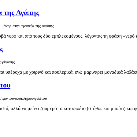
α της Αγάπης
ς-μάνης-στην-τράπεζα-της-αγάπης
βά νερό και από τους δύο εμπλεκομένους, λέγοντας τη φράση «νερό κι
ς
ς-ρίγανης
ι υπέροχα με χοιρινό και πουλερικά, ενώ μαρινάρει μοναδικά λαδάκι γι
του
ήσιμο-του-ολόκληρου-φιλέτου
στά, αλλά να μείνει ζουμερό το κοτοφιλέτο (στήθος και μπούτι) και