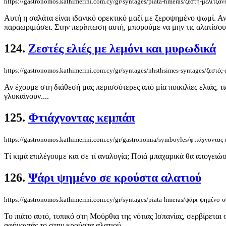
https://gastronomos.kathimerini.com.cy/gr/syntages/piata-hmeras/ζεστή-μελιτζα
Αυτή η σαλάτα είναι ιδανικό ορεκτικό μαζί με ξεροψημένο ψωμί. Αν οι
παραωριμάσει. Στην περίπτωση αυτή, μπορούμε να μην τις αλατίσουμε,
124.
Ζεστές ελιές με λεμόνι και μυρωδικά
https://gastronomos.kathimerini.com.cy/gr/syntages/nhsthsimes-syntages/ζεστές-
Αν έχουμε στη διάθεσή μας περισσότερες από μία ποικιλίες ελιάς, τ
γλυκαίνουν....
125.
Φτιάχνοντας κεμπάπ
https://gastronomos.kathimerini.com.cy/gr/gastronomia/symboyles/φτιάχνοντας
Τί κιμά επιλέγουμε και σε τί αναλογία; Ποιά μπαχαρικά θα απογειώσ
126.
Ψάρι ψημένο σε κρούστα αλατιού
https://gastronomos.kathimerini.com.cy/gr/syntages/piata-hmeras/ψάρι-ψημένο-
Το πιάτο αυτό, τυπικό στη Μούρθια της νότιας Ισπανίας, σερβίρεται
αφήνοντάς το στην κρούστα αλατιού. ...