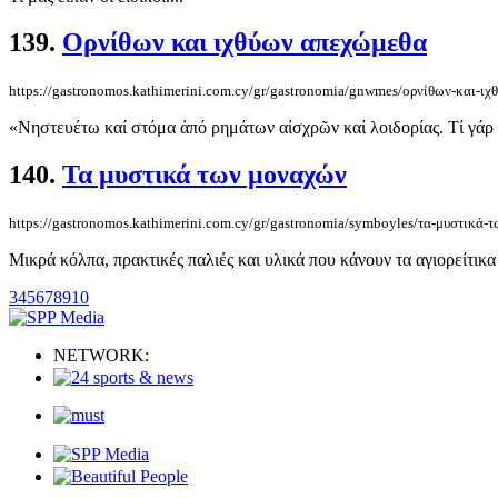
139.
Ορνίθων και ιχθύων απεχώμεθα
https://gastronomos.kathimerini.com.cy/gr/gastronomia/gnwmes/ορνίθων-και-ι
«Νηστευέτω καί στόμα ἀπό ρημάτων αἰσχρῶν καί λοιδορίας. Τί γάρ 
140.
Τα μυστικά των μοναχών
https://gastronomos.kathimerini.com.cy/gr/gastronomia/symboyles/τα-μυστικά-
Μικρά κόλπα, πρακτικές παλιές και υλικά που κάνουν τα αγιορείτικα 
3
4
5
6
7
8
9
10
NETWORK: