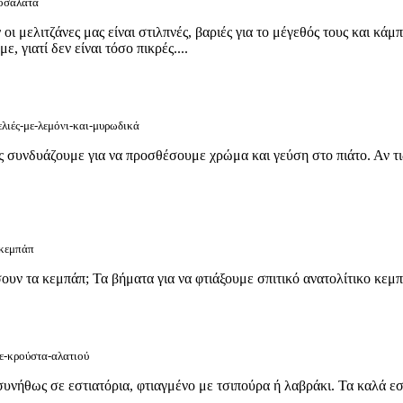
νοσαλάτα
 μελιτζάνες μας είναι στιλπνές, βαριές για το μέγεθός τους και κάμπτ
 γιατί δεν είναι τόσο πικρές....
ελιές-με-λεμόνι-και-μυρωδικά
ις συνδυάζουμε για να προσθέσουμε χρώμα και γεύση στο πιάτο. Αν τις
-κεμπάπ
ουν τα κεμπάπ; Τα βήματα για να φτιάξουμε σπιτικό ανατολίτικο κεμπάπ
σε-κρούστα-αλατιού
 συνήθως σε εστιατόρια, φτιαγμένο με τσιπούρα ή λαβράκι. Τα καλά εσ