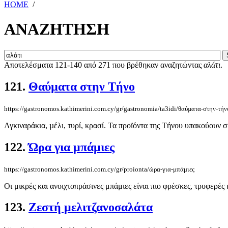
HOME
/
ΑΝΑΖΗΤΗΣΗ
Αποτελέσματα 121-140 από 271 που βρέθηκαν αναζητώντας
αλάτι
.
121.
Θαύµατα στην Τήνο
https://gastronomos.kathimerini.com.cy/gr/gastronomia/ta3idi/θαύµατα-στην-τήν
Αγκιναράκια, µέλι, τυρί, κρασί. Τα προϊόντα της Τήνου υπακούουν 
122.
Ώρα για μπάμιες
https://gastronomos.kathimerini.com.cy/gr/proionta/ώρα-για-μπάμιες
Οι μικρές και ανοιχτοπράσινες μπάμιες είναι πιο φρέσκες, τρυφερές 
123.
Ζεστή μελιτζανοσαλάτα