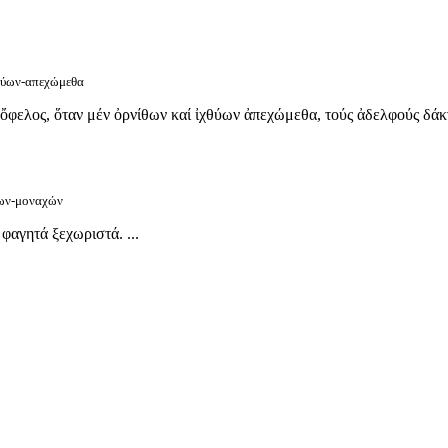
χθύων-απεχώμεθα
ὄφελος, ὅταν μέν ὀρνίθων καί ἰχθύων ἀπεχώμεθα, τούς ἀδελφούς δάκ
των-μοναχών
φαγητά ξεχωριστά. ...