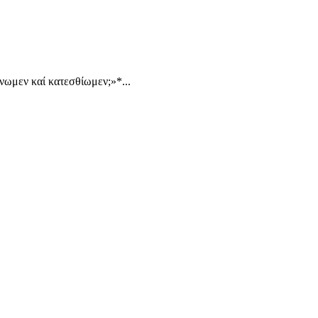
νωμεν καί κατεσθίωμεν;»*...