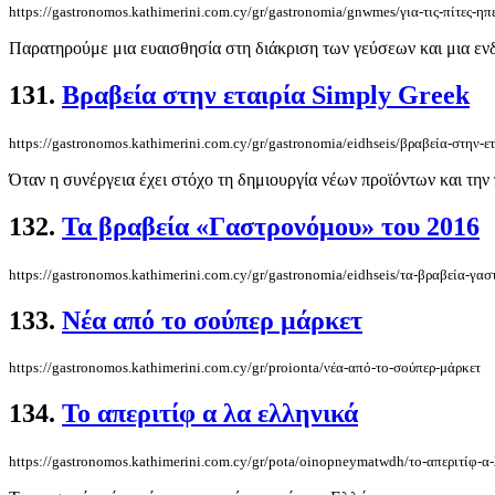
https://gastronomos.kathimerini.com.cy/gr/gastronomia/gnwmes/για-τις-πίτες-ηπ
Παρατηρούμε μια ευαισθησία στη διάκριση των γεύσεων και μια εν
131.
Βραβεία στην εταιρία Simply Greek
https://gastronomos.kathimerini.com.cy/gr/gastronomia/eidhseis/βραβεία-στην-ε
Όταν η συνέργεια έχει στόχο τη δημιουργία νέων προϊόντων και τη
132.
Τα βραβεία «Γαστρονόμου» του 2016
https://gastronomos.kathimerini.com.cy/gr/gastronomia/eidhseis/τα-βραβεία-γα
133.
Νέα από το σούπερ μάρκετ
https://gastronomos.kathimerini.com.cy/gr/proionta/νέα-από-το-σούπερ-μάρκετ
134.
Το απεριτίφ α λα ελληνικά
https://gastronomos.kathimerini.com.cy/gr/pota/oinopneymatwdh/το-απεριτίφ-α