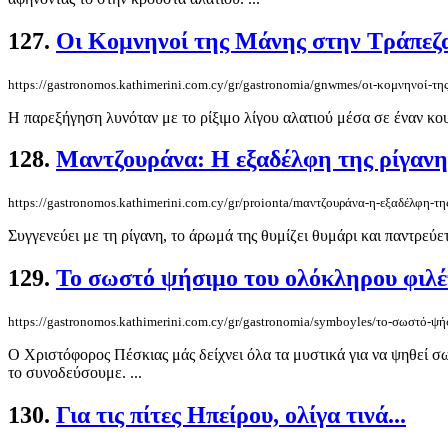
127.
Οι Κομνηνοί της Μάνης στην Τράπεζ
https://gastronomos.kathimerini.com.cy/gr/gastronomia/gnwmes/οι-κομνηνοί-τη
Η παρεξήγηση λυνόταν με το ρίξιμο λίγου αλατιού μέσα σε έναν κου
128.
Mαντζουράνα: Η εξαδέλφη της ρίγανη
https://gastronomos.kathimerini.com.cy/gr/proionta/mαντζουράνα-η-εξαδέλφη-τη
Συγγενεύει με τη ρίγανη, το άρωμά της θυμίζει θυμάρι και παντρεύετα
129.
Το σωστό ψήσιμο του ολόκληρου φιλέ
https://gastronomos.kathimerini.com.cy/gr/gastronomia/symboyles/το-σωστό-ψ
Ο Χριστόφορος Πέσκιας μάς δείχνει όλα τα μυστικά για να ψηθεί σω
το συνοδεύσουμε. ...
130.
Για τις πίτες Ηπείρου, ολίγα τινά...