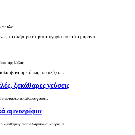
ων-ποτών
ες, τα σκήπτρα στην κατηγορία του: στα μπράντι....
λόφο-της-λάβας
ολαμβάνουµε όπως του αξίζει....
ές, ξεκάθαρες γεύσεις
ates-απλές-ξεκάθαρες-γεύσεις
κά αμνοερίφια
που-μάθαμε-για-τα-ελληνικά-αμνοερίφια