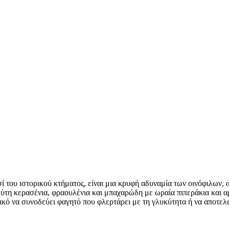
ί του ιστορικού κτήματος, είναι μια κρυφή αδυναμία των οινόφιλων,
ύτη κερασένια, φραουλένια και μπαχαρώδη με ωραία πιπεράκια και α
νικό να συνοδεύει φαγητό που φλερτάρει με τη γλυκύτητα ή να αποτελε