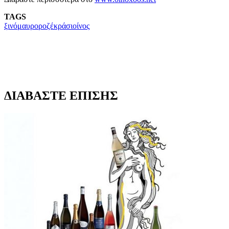
TAGS
ξινόμαυρο
ροζέ
κράσι
οίνος
ΔΙΑΒΑΣΤΕ ΕΠΙΣΗΣ