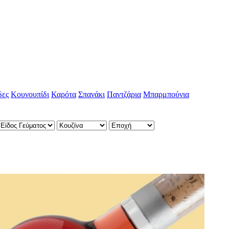
δες
Κουνουπίδι
Καρότα
Σπανάκι
Παντζάρια
Μπαρμπούνια