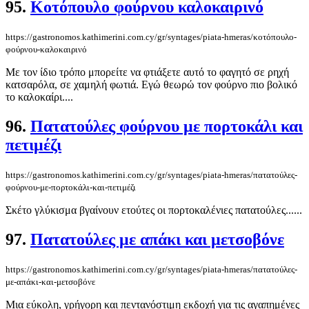
95.
Κοτόπουλο φούρνου καλοκαιρινό
https://gastronomos.kathimerini.com.cy/gr/syntages/piata-hmeras/κοτόπουλο-
φούρνου-καλοκαιρινό
Με τον ίδιο τρόπο μπορείτε να φτιάξετε αυτό το φαγητό σε ρηχή
κατσαρόλα, σε χαμηλή φωτιά. Εγώ θεωρώ τον φούρνο πιο βολικό
το καλοκαίρι....
96.
Πατατούλες φούρνου με πορτοκάλι και
πετιμέζι
https://gastronomos.kathimerini.com.cy/gr/syntages/piata-hmeras/πατατούλες-
φούρνου-με-πορτοκάλι-και-πετιμέζι
Σκέτο γλύκισμα βγαίνουν ετούτες οι πορτοκαλένιες πατατούλες......
97.
Πατατούλες με απάκι και μετσοβόνε
https://gastronomos.kathimerini.com.cy/gr/syntages/piata-hmeras/πατατούλες-
με-απάκι-και-μετσοβόνε
Μια εύκολη, γρήγορη και πεντανόστιμη εκδοχή για τις αγαπημένες