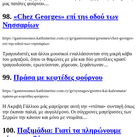
μας πατάτες φούρνου....
98.
«Chez Georges» επί τηs οδού των
Νησσαρίων
https://gastronomos.kathimerini.com.cy/gr/gastronomia/gnwmes/chez-georges-
επί-τηs-οδού-των-νησσαρίων
Τραγουδιστές και άλλοι μουσικοί εναλλάσσονταν στη μικρή κάβα
του μαγαζιού, όπου οι θαμώνες με μία και δύο μποτίλιες κρασί
τραγουδούσαν, ερωτεύονταν, χόρευαν, ξεφάντωναν....
99.
Πράσα με κεφτέδες φούρνου
https://gastronomos.kathimerini.com.cy/gr/syntages/giortes-kai-kalesmata/
πράσα-με-κεφτέδες-φούρνου
Η Ακριβή Γάλλιου μάς μαγείρεψε αυτή την «ντόπια» συνταγή όπως
την έκαναν παλιά, με αυγολέμονο. Οι σύγχρονες μαγείρισσες των
Σερρών την κάνουν και μόνο με ντομάτα....
100.
Παξιμάδια: Γιατί τα πληρώνουμε