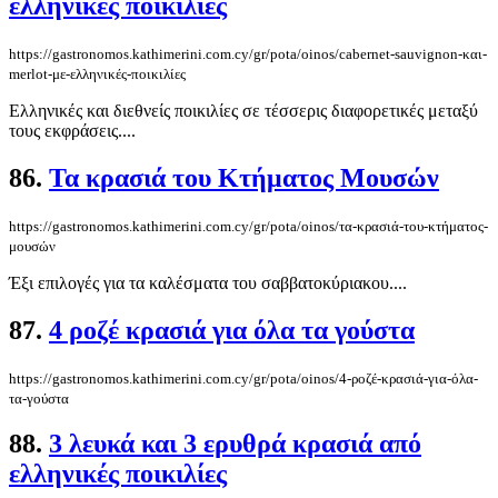
ελληνικές ποικιλίες
https://gastronomos.kathimerini.com.cy/gr/pota/oinos/cabernet-sauvignon-και-
merlot-με-ελληνικές-ποικιλίες
Ελληνικές και διεθνείς ποικιλίες σε τέσσερις διαφορετικές μεταξύ
τους εκφράσεις....
86.
Τα κρασιά του Κτήματος Μουσών
https://gastronomos.kathimerini.com.cy/gr/pota/oinos/τα-κρασιά-του-κτήματος-
μουσών
Έξι επιλογές για τα καλέσματα του σαββατοκύριακου....
87.
4 ροζέ κρασιά για όλα τα γούστα
https://gastronomos.kathimerini.com.cy/gr/pota/oinos/4-ροζέ-κρασιά-για-όλα-
τα-γούστα
88.
3 λευκά και 3 ερυθρά κρασιά από
ελληνικές ποικιλίες