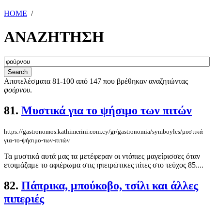
HOME
/
ΑΝΑΖΗΤΗΣΗ
Αποτελέσματα 81-100 από 147 που βρέθηκαν αναζητώντας
φούρνου
.
81.
Μυστικά για το ψήσιμο των πιτών
https://gastronomos.kathimerini.com.cy/gr/gastronomia/symboyles/μυστικά-
για-το-ψήσιμο-των-πιτών
Τα μυστικά αυτά μας τα μετέφεραν οι ντόπιες μαγείρισσες όταν
ετοιμάζαμε το αφιέρωμα στις ηπειρώτικες πίτες στο τεύχος 85....
82.
Πάπρικα, μπούκοβο, τσίλι και άλλες
πιπεριές