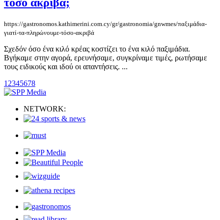
τόσο ακριβά;
https://gastronomos.kathimerini.com.cy/gr/gastronomia/gnwmes/παξιμάδια-
γιατί-τα-πληρώνουμε-τόσο-ακριβά
Σχεδόν όσο ένα κιλό κρέας κοστίζει το ένα κιλό παξιμάδια.
Βγήκαμε στην αγορά, ερευνήσαμε, συγκρίναμε τιμές, ρωτήσαμε
τους ειδικούς και ιδού οι απαντήσεις. ...
1
2
3
4
5
6
7
8
NETWORK: