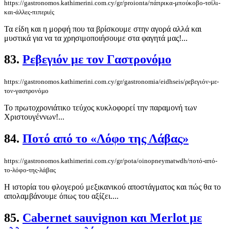
https://gastronomos.kathimerini.com.cy/gr/proionta/πάπρικα-μπούκοβο-τσίλι-
και-άλλες-πιπεριές
Τα είδη και η μορφή που τα βρίσκουμε στην αγορά αλλά και
μυστικά για να τα χρησιμοποιήσουμε στα φαγητά μας!...
83.
Ρεβεγιόν με τον Γαστρονόμο
https://gastronomos.kathimerini.com.cy/gr/gastronomia/eidhseis/ρεβεγιόν-με-
τον-γαστρονόμο
Το πρωτοχρονιάτικο τεύχος κυκλοφορεί την παραμονή των
Χριστουγέννων!...
84.
Ποτό από το «Λόφο της Λάβας»
https://gastronomos.kathimerini.com.cy/gr/pota/oinopneymatwdh/ποτό-από-
το-λόφο-της-λάβας
Η ιστορία του φλογερού μεξικανικού αποστάγματος και πώς θα το
απολαμβάνουµε όπως του αξίζει....
85.
Cabernet sauvignon και Merlot με