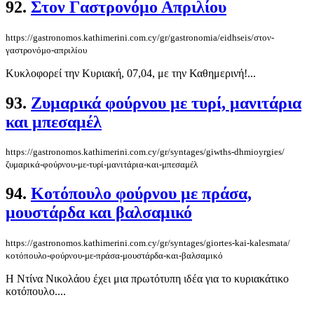
92.
Στον Γαστρονόμο Απριλίου
https://gastronomos.kathimerini.com.cy/gr/gastronomia/eidhseis/στον-
γαστρονόμο-απριλίου
Κυκλοφορεί την Κυριακή, 07,04, με την Καθημερινή!...
93.
Ζυμαρικά φούρνου με τυρί, μανιτάρια
και μπεσαμέλ
https://gastronomos.kathimerini.com.cy/gr/syntages/giwths-dhmioyrgies/
ζυμαρικά-φούρνου-με-τυρί-μανιτάρια-και-μπεσαμέλ
94.
Κοτόπουλο φούρνου με πράσα,
μουστάρδα και βαλσαμικό
https://gastronomos.kathimerini.com.cy/gr/syntages/giortes-kai-kalesmata/
κοτόπουλο-φούρνου-με-πράσα-μουστάρδα-και-βαλσαμικό
Η Ντίνα Νικολάου έχει μια πρωτότυπη ιδέα για το κυριακάτικο
κοτόπουλο....