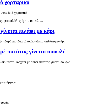
ό χορταρικό
ν-μυρωδικό-χορταρικό
, φασολάδες ή κρεατικά. ...
ίνεται πιλάφι με κάρι
-ψητό-ή-βραστό-κοτόπουλο-γίνεται-πιλάφι-με-κάρι
ρέ πατάτας γίνεται σουφλέ
-κοκκινιστό-μοσχάρι-με-πουρέ-πατάτας-γίνεται-σουφλέ
άρι-υπάρχουν
-σουμάκ