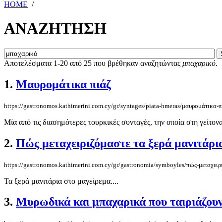
HOME
/
ΑΝΑΖΗΤΗΣΗ
Αποτελέσματα 1-20 από 25 που βρέθηκαν αναζητώντας
μπαχαρικό
.
1.
Μαυρομάτικα πιάζ
https://gastronomos.kathimerini.com.cy/gr/syntages/piata-hmeras/μαυρομάτικα-π
Μία από τις διασημότερες τουρκικές συνταγές, την οποία στη γείτο
2.
Πώς μεταχειριζόμαστε τα ξερά μανιτάρι
https://gastronomos.kathimerini.com.cy/gr/gastronomia/symboyles/πώς-μεταχειρ
Τα ξερά μανιτάρια στο μαγείρεμα....
3.
Μυρωδικά και μπαχαρικά που ταιριάζουν