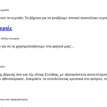
-κεμπάπ
ουν τα κεμπάπ; Τα βήματα για να φτιάξουμε σπιτικό ανατολίτικο κεμπάπ
εριές
-άλλες-πιπεριές
 για να τα χρησιμοποιήσουμε στα φαγητά μας!...
rlot
 βόρειας όσο και της νότιας Ελλάδας, με αξιοπρόσεκτα αποτελέσματα
υ φθινοπώριασε, δοκιμάστε τα συνοδεύοντας κρεατικά στο φούρνο, στη
ους-και-τρυφερότητας