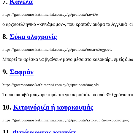
7.
Κανέλα
https://gastronomos.kathimerini.com.cy/gr/proionta/κανέλα
ο αρχαιοελληνικό «κιννάμωμον», που κρατούν ακόμα τα Αγγλικά -ci
8.
Σύκα ολοχρονίς
https://gastronomos.kathimerini.com.cy/gr/proionta/σύκα-ολοχρονίς
Μπορεί τα φρέσκα να βγαίνουν μόνο μέσα στο καλοκαίρι, εμείς όμ
9.
Σαφράν
https://gastronomos.kathimerini.com.cy/gr/proionta/σαφράν
Το πιο ακριβό μπαχαρικό φύεται για περισσότερα από 350 χρόνια στ
10.
Κιτρινόριζα ή κουρκουμάς
https://gastronomos.kathimerini.com.cy/gr/proionta/κιτρινόριζα-ή-κουρκουμάς
11.
Φτιάχνοντας κεμπάπ