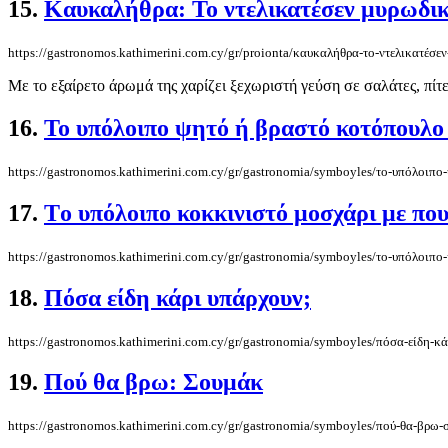
15.
Καυκαλήθρα: Το ντελικατέσεν μυρωδικ
https://gastronomos.kathimerini.com.cy/gr/proionta/καυκαλήθρα-το-ντελικατέσε
Με το εξαίρετο άρωμά της χαρίζει ξεχωριστή γεύση σε σαλάτες, πίτες
16.
Το υπόλοιπο ψητό ή βραστό κοτόπουλο γ
https://gastronomos.kathimerini.com.cy/gr/gastronomia/symboyles/το-υπόλοιπο
17.
Τo υπόλοιπο κοκκινιστό μοσχάρι με που
https://gastronomos.kathimerini.com.cy/gr/gastronomia/symboyles/τo-υπόλοιπο
18.
Πόσα είδη κάρι υπάρχουν;
https://gastronomos.kathimerini.com.cy/gr/gastronomia/symboyles/πόσα-είδη-κ
19.
Πού θα βρω: Σουμάκ
https://gastronomos.kathimerini.com.cy/gr/gastronomia/symboyles/πού-θα-βρω