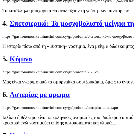
https://gastronomos.kathimerini.com.cy/gr/gastronomia/symboyles/μυρωδικά-κα
Τα κατάλληλα μπαχαρικά θα αναδείξουν τη γεύση των μανιταριών....
4.
Σπετσιερικό: Το μοσχοβολιστό μείγμα τ
https://gastronomos.kathimerini.com.cy/gr/proionta/σπετσιερικό-το-μοσχοβολισ
H ιστορία πίσω από τη «μυστική» νοστιμιά, ένα μείγμα δώδεκα μπαχ
5.
Κύμινο
https://gastronomos.kathimerini.com.cy/gr/proionta/κύμινο
Μας είναι γνώριμο από τα σμυρναίικα σουτζουκάκια, όμως το έντονο 
6.
Αστερίας με αρωμα
https://gastronomos.kathimerini.com.cy/gr/proionta/αστερίας-με-αρωμα
Ιλλίκιο ή θέλκτρο είναι οι ελληνικές ονομασίες του ιδιαίτερου αυτ
κρεατικά ενώ νοστιμεύει επίσης αρτοποιήματα και γλυκά....