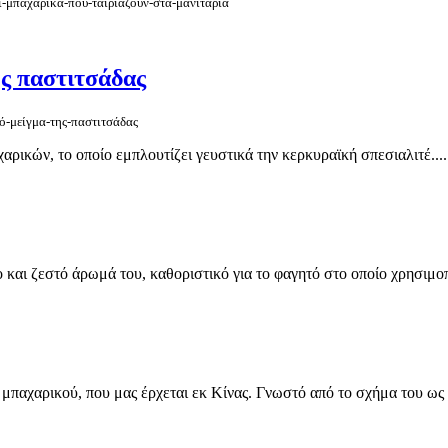
ι-μπαχαρικά-που-ταιριάζουν-στα-μανιτάρια
ης παστιτσάδας
τό-μείγμα-της-παστιτσάδας
αρικών, το οποίο εμπλουτίζει γευστικά την κερκυραϊκή σπεσιαλιτέ....
και ζεστό άρωμά του, καθοριστικό για το φαγητό στο οποίο χρησιμοπο
ού μπαχαρικού, που μας έρχεται εκ Κίνας. Γνωστό από το σχήμα του ως