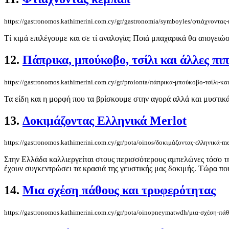
https://gastronomos.kathimerini.com.cy/gr/gastronomia/symboyles/φτιάχνοντας
Τί κιμά επιλέγουμε και σε τί αναλογία; Ποιά μπαχαρικά θα απογειώσ
12.
Πάπρικα, μπούκοβο, τσίλι και άλλες πιπ
https://gastronomos.kathimerini.com.cy/gr/proionta/πάπρικα-μπούκοβο-τσίλι-και
Τα είδη και η μορφή που τα βρίσκουμε στην αγορά αλλά και μυστικά
13.
Δοκιμάζοντας Ελληνικά Merlot
https://gastronomos.kathimerini.com.cy/gr/pota/oinos/δοκιμάζοντας-ελληνικά-me
Στην Ελλάδα καλλιεργείται στους περισσότερους αμπελώνες τόσο της
έχουν συγκεντρώσει τα κρασιά της γευστικής μας δοκιμής. Τώρα πο
14.
Μια σχέση πάθους και τρυφερότητας
https://gastronomos.kathimerini.com.cy/gr/pota/oinopneymatwdh/μια-σχέση-πάθ