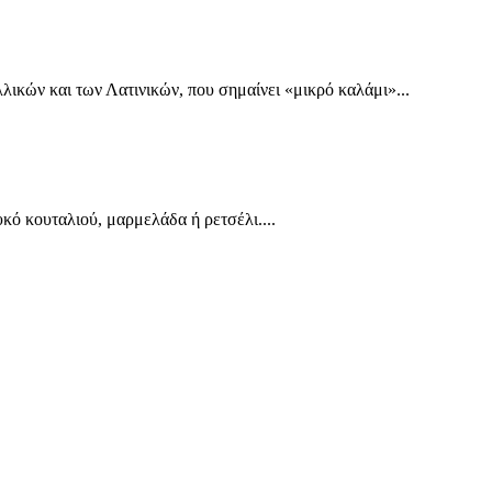
ικών και των Λατινικών, που σημαίνει «μικρό καλάμι»...
ό κουταλιού, μαρμελάδα ή ρετσέλι....