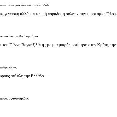
η-πελοπόννησος-δεν-είναι-μόνο-λάδι
κογενειακή αλλά και τοπική παράδοση αιώνων: την τυροκομία. Όλα τα τ
ποιοτικό-και-ηθικό-εμπόριο
 Γιάννη Βογιατζιδάκη , με μια μικρή προτίμηση στην Κρήτη, την ιδια
/μανδραγόρας
ρούς απ’ όλη την Ελλάδα. ...
μανούσος-τσιτσιρίδης