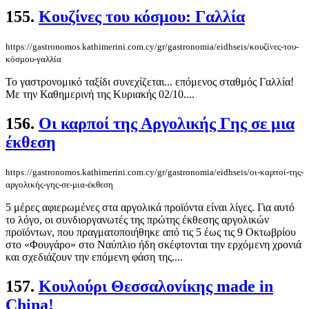
155.
Κουζίνες του κόσμου: Γαλλία
https://gastronomos.kathimerini.com.cy/gr/gastronomia/eidhseis/κουζίνες-του-
κόσμου-γαλλία
Το γαστρονομικό ταξίδι συνεχίζεται... επόμενος σταθμός Γαλλία!
Με την Καθημερινή της Κυριακής 02/10....
156.
Οι καρποί της Αργολικής Γης σε μια
έκθεση
https://gastronomos.kathimerini.com.cy/gr/gastronomia/eidhseis/οι-καρποί-της-
αργολικής-γης-σε-μια-έκθεση
5 μέρες αφιερωμένες στα αργολικά προϊόντα είναι λίγες. Για αυτό
το λόγο, οι συνδιοργανωτές της πρώτης έκθεσης αργολικών
προϊόντων, που πραγματοποιήθηκε από τις 5 έως τις 9 Οκτωβρίου
στο «Φουγάρο» στο Ναύπλιο ήδη σκέφτονται την ερχόμενη χρονιά
και σχεδιάζουν την επόμενη φάση της....
157.
Κουλούρι Θεσσαλονίκης made in
China!