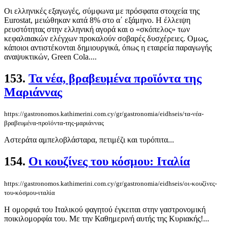
Οι ελληνικές εξαγωγές, σύμφωνα με πρόσφατα στοιχεία της
Eurostat, μειώθηκαν κατά 8% στο α΄ εξάμηνο. Η έλλειψη
ρευστότητας στην ελληνική αγορά και ο «σκόπελος» των
κεφαλαιακών ελέγχων προκαλούν σοβαρές δυσχέρειες. Ομως,
κάποιοι αντιστέκονται δημιουργικά, όπως η εταιρεία παραγωγής
αναψυκτικών, Green Cola....
153.
Τα νέα, βραβευμένα προϊόντα της
Μαριάννας
https://gastronomos.kathimerini.com.cy/gr/gastronomia/eidhseis/τα-νέα-
βραβευμένα-προϊόντα-της-μαριάννας
Αστεράτα αμπελοβλάσταρα, πετιμέζι και τυρόπιτα...
154.
Οι κουζίνες του κόσμου: Ιταλία
https://gastronomos.kathimerini.com.cy/gr/gastronomia/eidhseis/οι-κουζίνες-
του-κόσμου-ιταλία
Η ομορφιά του Ιταλικού φαγητού έγκειται στην γαστρονομική
ποικιλομορφία του. Με την Καθημερινή αυτής της Κυριακής!...