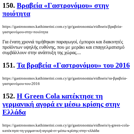
150.
Βραβεία «Γαστρονόμου» στην
ποιότητα
https://gastronomos.kathimerini.com.cy/gr/gastronomia/eidhseis/βραβεία-
γαστρονόμου-στην-ποιότητα
Για ένατη χρονιά τιμήθηκαν παραγωγοί, έμποροι και διακινητές
προϊόντων υψηλής ευθύνης, που με μεράκι και επαγγελματισμό
συμβάλλουν στην ανάπτυξη της χώρας....
151.
Τα βραβεία «Γαστρονόμου» του 2016
https://gastronomos.kathimerini.com.cy/gr/gastronomia/eidhseis/τα-βραβεία-
γαστρονόμου-του-2016
152.
Η Green Cola κατέκτησε τη
γερμανική αγορά εν μέσω κρίσης στην
Ελλάδα
https://gastronomos.kathimerini.com.cy/gr/gastronomia/eidhseis/η-green-cola-
κατέκτησε-τη-γερμανική-αγορά-εν-μέσω-κρίσης-στην-ελλάδα