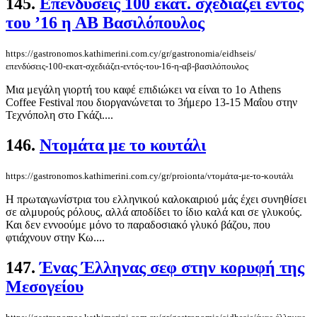
145.
Επενδύσεις 100 εκατ. σχεδιάζει εντός
του ’16 η ΑΒ Βασιλόπουλος
https://gastronomos.kathimerini.com.cy/gr/gastronomia/eidhseis/
επενδύσεις-100-εκατ-σχεδιάζει-εντός-του-16-η-αβ-βασιλόπουλος
Μια μεγάλη γιορτή του καφέ επιδιώκει να είναι το 1ο Athens
Coffee Festival που διοργανώνεται το 3ήμερο 13-15 Μαΐου στην
Τεχνόπολη στο Γκάζι....
146.
Ντομάτα με το κουτάλι
https://gastronomos.kathimerini.com.cy/gr/proionta/ντομάτα-με-το-κουτάλι
Η πρωταγωνίστρια του ελληνικού καλοκαιριού μάς έχει συνηθίσει
σε αλμυρούς ρόλους, αλλά αποδίδει το ίδιο καλά και σε γλυκούς.
Και δεν εννοούμε μόνο το παραδοσιακό γλυκό βάζου, που
φτιάχνουν στην Κω....
147.
Ένας Έλληνας σεφ στην κορυφή της
Μεσογείου