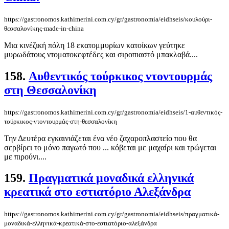
https://gastronomos.kathimerini.com.cy/gr/gastronomia/eidhseis/κουλούρι-
θεσσαλονίκης-made-in-china
Μια κινέζική πόλη 18 εκατομμυρίων κατοίκων γεύτηκε
μυρωδάτους ντοματοκεφτέδες και σιροπιαστό μπακλαβά....
158.
Αυθεντικός τούρκικος ντοντουρμάς
στη Θεσσαλονίκη
https://gastronomos.kathimerini.com.cy/gr/gastronomia/eidhseis/1-αυθεντικός-
τούρκικος-ντοντουρμάς-στη-θεσσαλονίκη
Την Δευτέρα εγκαινιάζεται ένα νέο ζαχαροπλαστείο που θα
σερβίρει το μόνο παγωτό που ... κόβεται με μαχαίρι και τρώγεται
με πιρούνι....
159.
Πραγματικά μοναδικά ελληνικά
κρεατικά στο εστιατόριο Αλεξάνδρα
https://gastronomos.kathimerini.com.cy/gr/gastronomia/eidhseis/πραγματικά-
μοναδικά-ελληνικά-κρεατικά-στο-εστιατόριο-αλεξάνδρα