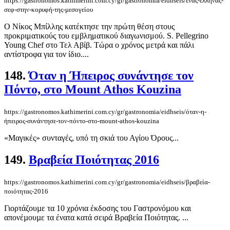
https://gastronomos.kathimerini.com.cy/gr/gastronomia/eidhseis/ένας-έλληνας-
σεφ-στην-κορυφή-της-μεσογείου
Ο Νίκος Μπίλλης κατέκτησε την πρώτη θέση στους
προκριματικούς του εμβληματικού διαγωνισμού. S. Pellegrino
Young Chef στο Τελ Αβίβ. Τώρα ο χρόνος μετρά και πάλι
αντίστροφα για τον ίδιο....
148.
Όταν η Ήπειρος συνάντησε τον
Πόντο, στο Mount Athos Kouzina
https://gastronomos.kathimerini.com.cy/gr/gastronomia/eidhseis/όταν-η-
ήπειρος-συνάντησε-τον-πόντο-στο-mount-athos-kouzina
«Μαγικές» συνταγές, υπό τη σκιά του Αγίου Όρους...
149.
Βραβεία Ποιότητας 2016
https://gastronomos.kathimerini.com.cy/gr/gastronomia/eidhseis/βραβεία-
ποιότητας-2016
Γιορτάζουµε τα 10 χρόνια έκδοσης του Γαστρονόµου και
απονέµουµε τα ένατα κατά σειρά Βραβεία Ποιότητας. ...