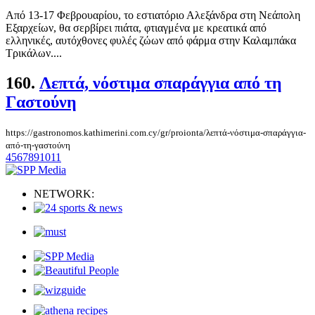
Από 13-17 Φεβρουαρίου, το εστιατόριο Αλεξάνδρα στη Νεάπολη
Εξαρχείων, θα σερβίρει πιάτα, φτιαγμένα με κρεατικά από
ελληνικές, αυτόχθονες φυλές ζώων από φάρμα στην Καλαμπάκα
Τρικάλων....
160.
Λεπτά, νόστιμα σπαράγγια από τη
Γαστούνη
https://gastronomos.kathimerini.com.cy/gr/proionta/λεπτά-νόστιμα-σπαράγγια-
από-τη-γαστούνη
4
5
6
7
8
9
10
11
NETWORK: