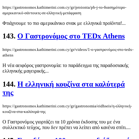
https://gastronomos.kathimerini.com.cy/gr/proionta/pb-j-το-διασημότερο-
αμερικανικό-σάντουιτς-σε-ελληνική-μετάφραση
Φτιάχνουμε το πιο αμερικάνικο σνακ με ελληνικά προϊόντα!...
143.
Ο Γαστρονόμος στο TEDx Athens
https://gastronomos.kathimerini.com.cy/gr/videos/1-ο-γαστρονόμος-στο-tedx-
athens
H νέα αειφόρος γαστρονομία: το παράδειγμα της παραδοσιακής
ελληνικής μαγειρικής...
144.
Η ελληνική κουζίνα στα καλύτερά
της
https://gastronomos.kathimerini.com.cy/gr/gastronomia/eidhseis/η-ελληνική-
κουζίνα-στα-καλύτερά-της
O Γαστρονόμος γιορτάζει τα 10 χρόνια έκδοσης του με ένα
συλλεκτικό τεύχος, που δεν πρέπει να λείπει από κανένα σπίτι....