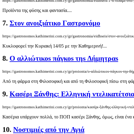
https://gastronomos.kathimerini.com.cy/gr/gastronomia/eidhseis/1-τι-είδαμε-στο
Προϊόντα της φύσης και φαντασία....
7.
Στον ανοιξιάτικο Γαστρονόμο
https://gastronomos.kathimerini.com.cy/gr/gastronomia/eidhseis/στον-ανοιξιάτ
Κυκλοφορεί την Κυριακή 14/05 με την Καθημερινή!...
8.
O αλλιώτικοs πάγκοs τηs Δήμητραs
https://gastronomos.kathimerini.com.cy/gr/proionta/o-αλλιώτικοs-πάγκοs-τηs-δή
Από τη φάρμα στη Φιλοσοφική και από τη Φιλοσοφική πίσω στη φάρμ
9.
Κασέρι Ξάνθης: Ελληνική ντελικατέτσι
https://gastronomos.kathimerini.com.cy/gr/proionta/κασέρι-ξάνθης-ελληνική-ντε
Κασέρια υπάρχουν πολλά, το ΠΟΠ κασέρι Ξάνθης, όμως, είναι ένα κα
10.
Νοστιμιές από την Αγιά