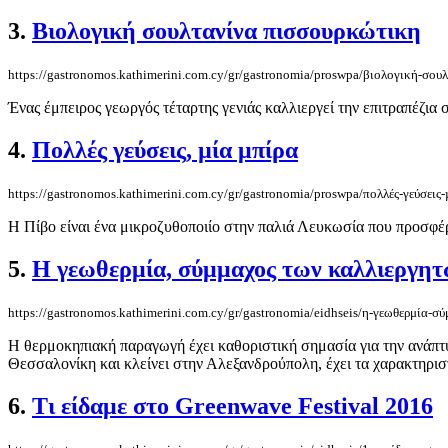
3.
Βιολογική σουλτανίνα πισσουρκώτικη
https://gastronomos.kathimerini.com.cy/gr/gastronomia/proswpa/βιολογική-σου
Ένας έμπειρος γεωργός τέταρτης γενιάς καλλιεργεί την επιτραπέζια σ
4.
Πολλές γεύσεις, µία μπίρα
https://gastronomos.kathimerini.com.cy/gr/gastronomia/proswpa/πολλές-γεύσεις-
Η Πίβο είναι ένα μικροζυθοποιίο στην παλιά Λευκωσία που προσφέ
5.
Η γεωθερμία, σύμμαχος των καλλιεργητ
https://gastronomos.kathimerini.com.cy/gr/gastronomia/eidhseis/η-γεωθερμία-σ
Η θερμοκηπιακή παραγωγή έχει καθοριστική σημασία για την ανάπτυξη
Θεσσαλονίκη και κλείνει στην Αλεξανδρούπολη, έχει τα χαρακτηριστ
6.
Τι είδαμε στο Greenwave Festival 2016