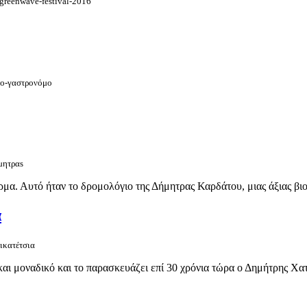
-greenwave-festival-2016
ικο-γαστρονόμο
μητραs
α. Αυτό ήταν το δρομολόγιο της Δήμητρας Καρδάτου, μιας άξιας βιοκ
α
λικατέτσια
ι μοναδικό και το παρασκευάζει επί 30 χρόνια τώρα ο Δημήτρης Χατζ