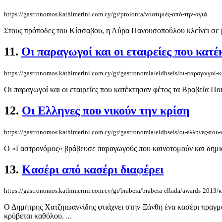
https://gastronomos.kathimerini.com.cy/gr/proionta/νοστιμιές-από-την-αγιά
Στους πρόποδες του Κίσσαβου, η Αύρα Πανουσοπούλου κλείνει σε βαζ
11.
Οι παραγωγοί και οι εταιρείες που κα
https://gastronomos.kathimerini.com.cy/gr/gastronomia/eidhseis/οι-παραγωγοί-
Οι παραγωγοί και οι εταιρείες που κατέκτησαν φέτος τα Βραβεία Πο
12.
Οι Ελληνες που νικούν την κρίση
https://gastronomos.kathimerini.com.cy/gr/gastronomia/eidhseis/οι-ελληνες-που-
Ο «Γαστρονόμος» βράβευσε παραγωγούς που καινοτομούν και δημι
13.
Κασέρι από κασέρι διαφέρει
https://gastronomos.kathimerini.com.cy/gr/brabeia/brabeia-ellada/awards-2013/
Ο Δημήτρης Χατζηιωαννίδης φτιάχνει στην Ξάνθη ένα κασέρι πραγματι
κρύβεται καθόλου. ...