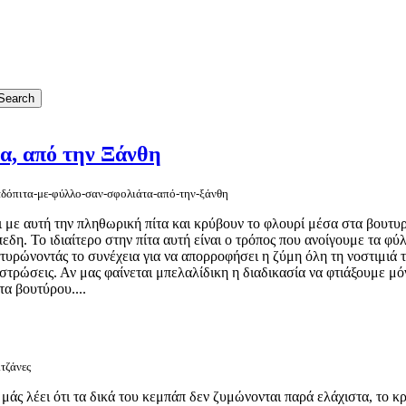
α, από την Ξάνθη
μαδόπιτα-με-φύλλο-σαν-σφολιάτα-από-την-ξάνθη
ται με αυτή την πληθωρική πίτα και κρύβουν το φλουρί μέσα στα βουτ
δη. Το ιδιαίτερο στην πίτα αυτή είναι ο τρόπος που ανοίγουμε τα φύλ
υρώνοντάς το συνέχεια για να απορροφήσει η ζύμη όλη τη νοστιμιά τ
τρώσεις. Αν μας φαίνεται μπελαλίδικη η διαδικασία να φτιάξουμε μόν
α βουτύρου....
ιτζάνες
άς λέει ότι τα δικά του κεμπάπ δεν ζυμώνονται παρά ελάχιστα, το κρ