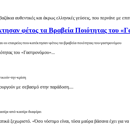
άκια αυθεντικές και άκρως ελληνικές γεύσεις, που περνάνε με επιτυχ
τέκτησαν φέτος τα Βραβεία Ποιότητας του «
και-οι-εταιρείες-που-κατέκτησαν-φέτος-τα-βραβεία-ποιότητας-του-γαστρονόμου
ιότητας του «Γαστρονόμου»...
νικούν-την-κρίση
ουργούν με σεβασμό στην παράδοση....
κασέρι-από-κασέρι-διαφέρει
κά ξεχωριστό. «Όσο νόστιμο είναι, τόσα μαύρα βάσανα έχει για να το