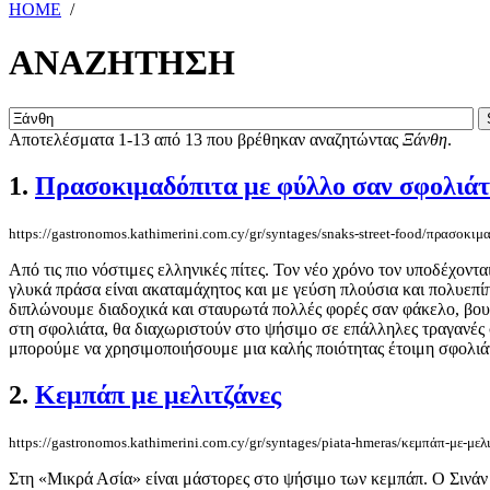
HOME
/
ΑΝΑΖΗΤΗΣΗ
Αποτελέσματα 1-13 από 13 που βρέθηκαν αναζητώντας
Ξάνθη
.
1.
Πρασοκιμαδόπιτα με φύλλο σαν σφολιάτ
https://gastronomos.kathimerini.com.cy/gr/syntages/snaks-street-food/πρασοκι
Από τις πιο νόστιμες ελληνικές πίτες. Τον νέο χρόνο τον υποδέχον
γλυκά πράσα είναι ακαταμάχητος και με γεύση πλούσια και πολυεπίπε
διπλώνουμε διαδοχικά και σταυρωτά πολλές φορές σαν φάκελο, βουτ
στη σφολιάτα, θα διαχωριστούν στο ψήσιμο σε επάλληλες τραγανές σ
μπορούμε να χρησιμοποιήσουμε μια καλής ποιότητας έτοιμη σφολιάτ
2.
Κεμπάπ με μελιτζάνες
https://gastronomos.kathimerini.com.cy/gr/syntages/piata-hmeras/κεμπάπ-με-μελ
Στη «Μικρά Ασία» είναι μάστορες στο ψήσιμο των κεμπάπ. Ο Σινάν μ