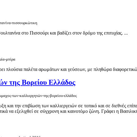
λτανίνα-πισσουρκώτικη
ουλτανίνα στο Πισσούρι και βαδίζει στον δρόμο της επιτυχίας. ...
µία-μπίρα
ρει πλούσια παλέτα αρωμάτων και γεύσεων, με πληθώρα διαφορετικών
ών της Βορείου Ελλάδος
ύμμαχος-των-καλλιεργητών-της-βορείου-ελλάδος
 και την επιβίωση των καλλιεργειών σε τοπικό και σε διεθνές επίπεδ
ικά να εξελιχθεί σε σύγχρονη και καινοτόμο ζώνη. Γράφει η Βασιλικ