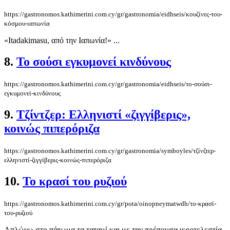
https://gastronomos.kathimerini.com.cy/gr/gastronomia/eidhseis/κουζίνες-του-
κόσμου-ιαπωνία
«Itadakimasu, από την Ιαπωνία!» ...
8.
Το σούσι εγκυμονεί κινδύνους
https://gastronomos.kathimerini.com.cy/gr/gastronomia/eidhseis/το-σούσι-
εγκυμονεί-κινδύνους
9.
Τζίντζερ: Ελληνιστί «ζιγγίβερις»,
κοινώς πιπερόριζα
https://gastronomos.kathimerini.com.cy/gr/gastronomia/symboyles/τζίνζτερ-
ελληνιστί-ζιγγίβερις-κοινώς-πιπερόριζα
10.
Το κρασί του ρυζιού
https://gastronomos.kathimerini.com.cy/gr/pota/oinopneymatwdh/το-κρασί-
του-ρυζιού
Απλώνω στο πάτωμα τα ταταμί και με την πρέπουσα ιεροτελεστία