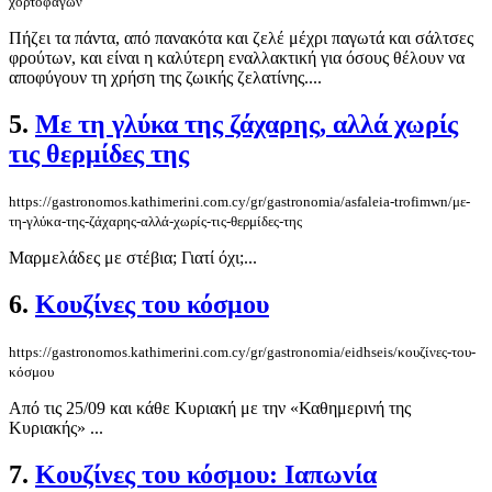
χορτοφάγων
Πήζει τα πάντα, από πανακότα και ζελέ μέχρι παγωτά και σάλτσες
φρούτων, και είναι η καλύτερη εναλλακτική για όσους θέλουν να
αποφύγουν τη χρήση της ζωικής ζελατίνης....
5.
Με τη γλύκα της ζάχαρης, αλλά χωρίς
τις θερμίδες της
https://gastronomos.kathimerini.com.cy/gr/gastronomia/asfaleia-trofimwn/με-
τη-γλύκα-της-ζάχαρης-αλλά-χωρίς-τις-θερμίδες-της
Μαρμελάδες με στέβια; Γιατί όχι;...
6.
Κουζίνες του κόσμου
https://gastronomos.kathimerini.com.cy/gr/gastronomia/eidhseis/κουζίνες-του-
κόσμου
Από τις 25/09 και κάθε Κυριακή με την «Καθημερινή της
Κυριακής» ...
7.
Κουζίνες του κόσμου: Ιαπωνία