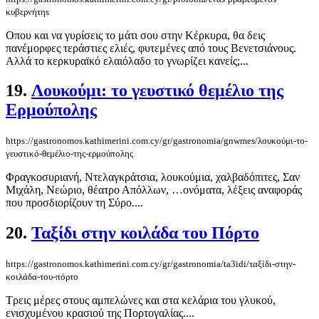
κυβερνήτηs
Οπου και να γυρίσεις το μάτι σου στην Κέρκυρα, θα δεις
πανέμορφες τεράστιες ελιές, φυτεμένες από τους Βενετσιάνους.
Αλλά το κερκυραϊκό ελαιόλαδο το γνωρίζει κανείς;...
19.
Λουκούμι: το γευστικό θεμέλιο της
Ερμούπολης
https://gastronomos.kathimerini.com.cy/gr/gastronomia/gnwmes/λουκούμι-το-
γευστικό-θεμέλιο-της-ερμούπολης
Φραγκοσυριανή, Ντελαγκράτσια, λουκούμια, χαλβαδόπιτες, Σαν
Μιχάλη, Νεώριο, θέατρο Απόλλων, …ονόματα, λέξεις αναφοράς
που προσδιορίζουν τη Σύρο....
20.
Ταξίδι στην κοιλάδα του Πόρτο
https://gastronomos.kathimerini.com.cy/gr/gastronomia/ta3idi/ταξίδι-στην-
κοιλάδα-του-πόρτο
Τρεις μέρες στους αμπελώνες και στα κελάρια του γλυκού,
ενισχυμένου κρασιού της Πορτογαλίας....