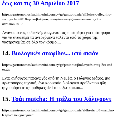
έως και τις 30 Απριλίου 2017
https://gastronomos.kathimerini.com.cy/gr/gastronomia/afi3eis/s-pellegrino-
young-chef-2018-η-υποβολή-συμμετοχών-συνεχίζεται-έως-και-τις-30-
απριλίου-2017
Ανανεωμένος, ο διεθνής διαγωνισμός επιστρέφει για τρίτη φορά
για να αναδείξει τα ανερχόμενα ταλέντα από το χώρο της
γαστρονομίας σε όλο τον κόσμο....
14.
Βιολογικέs σταφίδεs... υπό σκιάν
https://gastronomos.kathimerini.com.cy/gr/proionta/βιολογικέs-σταφίδεs-υπό-
σκιάν
Ενας ανήσυχος παραγωγός από τη Νεμέα, ο Γιώργος Μάζος, μια
πρωτοπόρος τεχνική, ένα κορυφαίο βιολογικό προϊόν που ήδη
φιγουράρει στις προθήκες deli του εξωτερικού...
15.
Τσάι matcha: H τρέλα του Χόλιγουντ
https://gastronomos.kathimerini.com.cy/gr/gastronomia/eidhseis/τσάι-matcha-
h-τρέλα-του-χόλιγουντ