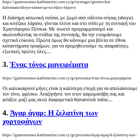
https://gastronomos.kathimerini.com.cy/gr/syntages/giortes-kai-
kalesmata/shoyu-ramen-με-κινέζικο-λάχανο
Η διάσημη ιαπωνική σούπα, με ζωμό από σάλτσα σόγιας (shoyu)
και κινέζικο λάχανο, γίνεται πλέον και στο σπίτι με τη συνταγή του
Χριστόφορου Πέσκια. Με σωστό προγραμματισμό και
ακολουθώντας τα στάδια της συνταγής, θα την ετοιμάσουμε
σχετικά εύκολα. Πρώτα όμως θα κάνουμε μια βόλτα σε έθνικ
καταστήματα τροφίμων, για να προμηθευτούμε τις απαραίτητες
εξωτικές πρώτες ύλες....
3.
Ένας τόνος μαγειρέματα
https://gastronomos.kathimerini.com.cy/gr/proionta/ένας-τόνος-μαγειρέματα
Οι καλοκαιρινοί μήνες είναι η καλύτερη εποχή για να απολαύσουμε
τον τόνο, φρέσκο. Αναζητήστε τον στον ψαρομανάβη σας και
φτιάξτε μαζί μας οκτώ διαφορετικά θαλασσινά πιάτα....
4.
Άγαρ άγαρ: H ζελατίνη των
χορτοφάγων
https://gastronomos.kathimerini.com.cy/gr/proionta/άγαρ-άγαρ-h-ζελατίνη-των-