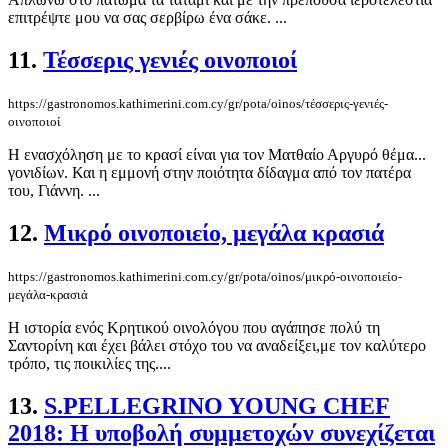
επιτρέψτε μου να σας σερβίρω ένα σάκε. ...
11.
Τέσσερις γενιές οινοποιοί
https://gastronomos.kathimerini.com.cy/gr/pota/oinos/τέσσερις-γενιές-
οινοποιοί
Η ενασχόληση με το κρασί είναι για τον Ματθαίο Αργυρό θέμα...
γονιδίων. Και η εμμονή στην ποιότητα δίδαγμα από τον πατέρα
του, Γιάννη. ...
12.
Μικρό οινοπoιείο, μεγάλα κρασιά
https://gastronomos.kathimerini.com.cy/gr/pota/oinos/μικρό-οινοπoιείο-
μεγάλα-κρασιά
Η ιστορία ενός Κρητικού οινολόγου που αγάπησε πολύ τη
Σαντορίνη και έχει βάλει στόχο του να αναδείξει,με τον καλύτερο
τρόπο, τις ποικιλίες της....
13.
S.PELLEGRINO YOUNG CHEF
2018: Η υποβολή συμμετοχών συνεχίζεται