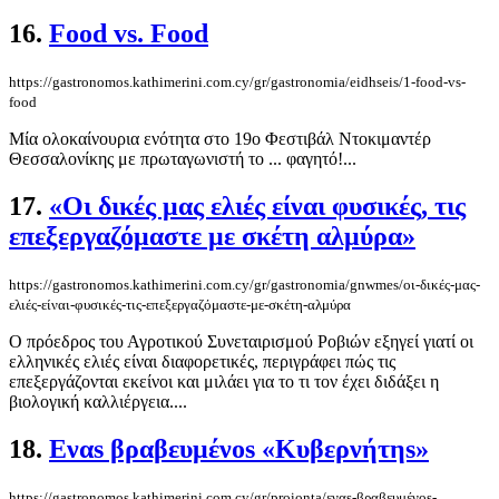
16.
Food vs. Food
https://gastronomos.kathimerini.com.cy/gr/gastronomia/eidhseis/1-food-vs-
food
Μία ολοκαίνουρια ενότητα στο 19ο Φεστιβάλ Ντοκιμαντέρ
Θεσσαλονίκης με πρωταγωνιστή το ... φαγητό!...
17.
«Οι δικές μας ελιές είναι φυσικές, τις
επεξεργαζόμαστε με σκέτη αλμύρα»
https://gastronomos.kathimerini.com.cy/gr/gastronomia/gnwmes/οι-δικές-μας-
ελιές-είναι-φυσικές-τις-επεξεργαζόμαστε-με-σκέτη-αλμύρα
Ο πρόεδρος του Αγροτικού Συνεταιρισμού Ροβιών εξηγεί γιατί οι
ελληνικές ελιές είναι διαφορετικές, περιγράφει πώς τις
επεξεργάζονται εκείνοι και μιλάει για το τι τον έχει διδάξει η
βιολογική καλλιέργεια....
18.
Εναs βραβευμένοs «Κυβερνήτηs»
https://gastronomos.kathimerini.com.cy/gr/proionta/εναs-βραβευμένοs-