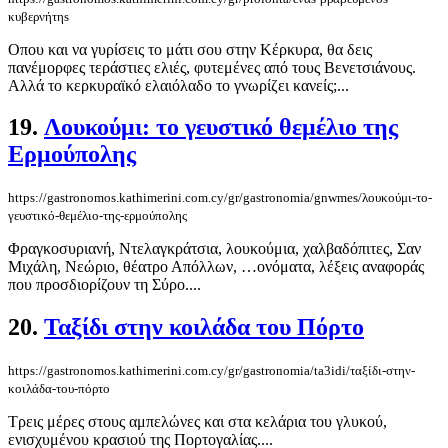
κυβερνήτηs
Οπου και να γυρίσεις το μάτι σου στην Κέρκυρα, θα δεις
πανέμορφες τεράστιες ελιές, φυτεμένες από τους Βενετσιάνους.
Αλλά το κερκυραϊκό ελαιόλαδο το γνωρίζει κανείς;...
19.
Λουκούμι: το γευστικό θεμέλιο της
Ερμούπολης
https://gastronomos.kathimerini.com.cy/gr/gastronomia/gnwmes/λουκούμι-το-
γευστικό-θεμέλιο-της-ερμούπολης
Φραγκοσυριανή, Ντελαγκράτσια, λουκούμια, χαλβαδόπιτες, Σαν
Μιχάλη, Νεώριο, θέατρο Απόλλων, …ονόματα, λέξεις αναφοράς
που προσδιορίζουν τη Σύρο....
20.
Ταξίδι στην κοιλάδα του Πόρτο
https://gastronomos.kathimerini.com.cy/gr/gastronomia/ta3idi/ταξίδι-στην-
κοιλάδα-του-πόρτο
Τρεις μέρες στους αμπελώνες και στα κελάρια του γλυκού,
ενισχυμένου κρασιού της Πορτογαλίας....