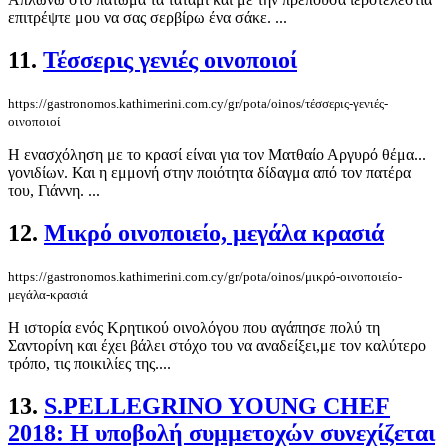
επιτρέψτε μου να σας σερβίρω ένα σάκε. ...
11.
Τέσσερις γενιές οινοποιοί
https://gastronomos.kathimerini.com.cy/gr/pota/oinos/τέσσερις-γενιές-
οινοποιοί
Η ενασχόληση με το κρασί είναι για τον Ματθαίο Αργυρό θέμα...
γονιδίων. Και η εμμονή στην ποιότητα δίδαγμα από τον πατέρα
του, Γιάννη. ...
12.
Μικρό οινοπoιείο, μεγάλα κρασιά
https://gastronomos.kathimerini.com.cy/gr/pota/oinos/μικρό-οινοπoιείο-
μεγάλα-κρασιά
Η ιστορία ενός Κρητικού οινολόγου που αγάπησε πολύ τη
Σαντορίνη και έχει βάλει στόχο του να αναδείξει,με τον καλύτερο
τρόπο, τις ποικιλίες της....
13.
S.PELLEGRINO YOUNG CHEF
2018: Η υποβολή συμμετοχών συνεχίζεται