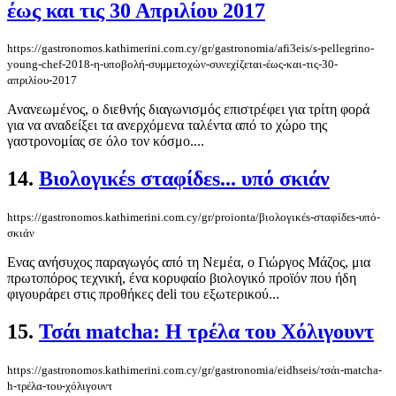
έως και τις 30 Απριλίου 2017
https://gastronomos.kathimerini.com.cy/gr/gastronomia/afi3eis/s-pellegrino-
young-chef-2018-η-υποβολή-συμμετοχών-συνεχίζεται-έως-και-τις-30-
απριλίου-2017
Ανανεωμένος, ο διεθνής διαγωνισμός επιστρέφει για τρίτη φορά
για να αναδείξει τα ανερχόμενα ταλέντα από το χώρο της
γαστρονομίας σε όλο τον κόσμο....
14.
Βιολογικέs σταφίδεs... υπό σκιάν
https://gastronomos.kathimerini.com.cy/gr/proionta/βιολογικέs-σταφίδεs-υπό-
σκιάν
Ενας ανήσυχος παραγωγός από τη Νεμέα, ο Γιώργος Μάζος, μια
πρωτοπόρος τεχνική, ένα κορυφαίο βιολογικό προϊόν που ήδη
φιγουράρει στις προθήκες deli του εξωτερικού...
15.
Τσάι matcha: H τρέλα του Χόλιγουντ
https://gastronomos.kathimerini.com.cy/gr/gastronomia/eidhseis/τσάι-matcha-
h-τρέλα-του-χόλιγουντ