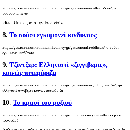
https://gastronomos.kathimerini.com.cy/gr/gastronomia/eidhseis/κουζίνες-του-
κόσμου-ιαπωνία
«Itadakimasu, από την Ιαπωνία!» ...
8.
Το σούσι εγκυμονεί κινδύνους
https://gastronomos.kathimerini.com.cy/gr/gastronomia/eidhseis/το-σούσι-
εγκυμονεί-κινδύνους
9.
Τζίντζερ: Ελληνιστί «ζιγγίβερις»,
κοινώς πιπερόριζα
https://gastronomos.kathimerini.com.cy/gr/gastronomia/symboyles/τζίνζτερ-
ελληνιστί-ζιγγίβερις-κοινώς-πιπερόριζα
10.
Το κρασί του ρυζιού
https://gastronomos.kathimerini.com.cy/gr/pota/oinopneymatwdh/το-κρασί-
του-ρυζιού
Απλώνω στο πάτωμα τα ταταμί και με την πρέπουσα ιεροτελεστία