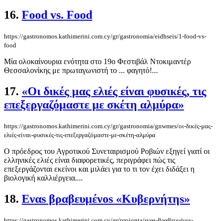
16.
Food vs. Food
https://gastronomos.kathimerini.com.cy/gr/gastronomia/eidhseis/1-food-vs-
food
Μία ολοκαίνουρια ενότητα στο 19ο Φεστιβάλ Ντοκιμαντέρ
Θεσσαλονίκης με πρωταγωνιστή το ... φαγητό!...
17.
«Οι δικές μας ελιές είναι φυσικές, τις
επεξεργαζόμαστε με σκέτη αλμύρα»
https://gastronomos.kathimerini.com.cy/gr/gastronomia/gnwmes/οι-δικές-μας-
ελιές-είναι-φυσικές-τις-επεξεργαζόμαστε-με-σκέτη-αλμύρα
Ο πρόεδρος του Αγροτικού Συνεταιρισμού Ροβιών εξηγεί γιατί οι
ελληνικές ελιές είναι διαφορετικές, περιγράφει πώς τις
επεξεργάζονται εκείνοι και μιλάει για το τι τον έχει διδάξει η
βιολογική καλλιέργεια....
18.
Εναs βραβευμένοs «Κυβερνήτηs»
https://gastronomos.kathimerini.com.cy/gr/proionta/εναs-βραβευμένοs-