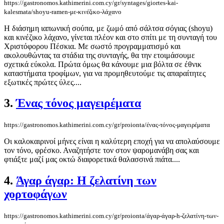
https://gastronomos.kathimerini.com.cy/gr/syntages/giortes-kai-
kalesmata/shoyu-ramen-με-κινέζικο-λάχανο
Η διάσημη ιαπωνική σούπα, με ζωμό από σάλτσα σόγιας (shoyu)
και κινέζικο λάχανο, γίνεται πλέον και στο σπίτι με τη συνταγή του
Χριστόφορου Πέσκια. Με σωστό προγραμματισμό και
ακολουθώντας τα στάδια της συνταγής, θα την ετοιμάσουμε
σχετικά εύκολα. Πρώτα όμως θα κάνουμε μια βόλτα σε έθνικ
καταστήματα τροφίμων, για να προμηθευτούμε τις απαραίτητες
εξωτικές πρώτες ύλες....
3.
Ένας τόνος μαγειρέματα
https://gastronomos.kathimerini.com.cy/gr/proionta/ένας-τόνος-μαγειρέματα
Οι καλοκαιρινοί μήνες είναι η καλύτερη εποχή για να απολαύσουμε
τον τόνο, φρέσκο. Αναζητήστε τον στον ψαρομανάβη σας και
φτιάξτε μαζί μας οκτώ διαφορετικά θαλασσινά πιάτα....
4.
Άγαρ άγαρ: H ζελατίνη των
χορτοφάγων
https://gastronomos.kathimerini.com.cy/gr/proionta/άγαρ-άγαρ-h-ζελατίνη-των-