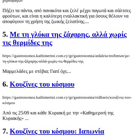
χορτοφάγων
Πήζει τα πάντα, από πανακότα και ζελέ μέχρι παγωτά και σάλτσες
φρούτων, και είναι η καλύτερη εναλλακτική για όσους θέλουν να
αποφύγουν τη χρήση της ζωικής ζελατίνης....
5.
Με τη γλύκα της ζάχαρης, αλλά χωρίς
τις θερμίδες της
https://gastronomos.kathimerini.com.cy/gr/gastronomia/asfaleia-trofimwn/με-
τη-γλύκα-της-ζάχαρης-αλλά-χωρίς-τις-θερμίδες-της
Μαρμελάδες με στέβια; Γιατί όχι;...
6.
Κουζίνες του κόσμου
https://gastronomos.kathimerini.com.cy/gr/gastronomia/eidhseis/κουζίνες-του-
κόσμου
Από τις 25/09 και κάθε Κυριακή με την «Καθημερινή της
Κυριακής» ...
7.
Κουζίνες του κόσμου: Ιαπωνία