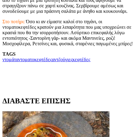
από το τηγάνι με μια τρυπητή κουτάλα και τους αφήνουμε να
στραγγίξουν πάνω σε χαρτί κουζίνας. Σερβίρουμε αμέσως και
συνοδεύουμε με μια πράσινη σαλάτα με άνηθο και κουκουνάρι.
Στο ποτήρι:
Όσο κι αν είμαστε καλοί στο τηγάνι, οι
ντοματοκεφτέδες κρατούν μια λιπαρότητα που μας υποχρεώνει σε
κρασιά που θα την ισορροπήσουν. Ασύρτικο επικεφαλής λόγω
εντοπιότητος -Σαντορίνη γάρ- και ακόμα Μαντινείες, ροζέ
Μοσχοφίλερα, Ρετσίνες και, φυσικά, σταρένιες παγωμένες μπίρες!
TAGS
ντομάτα
ντοματοκεφτέδες
αντζούγιες
κεφτέδες
ΔΙΑΒΑΣΤΕ ΕΠΙΣΗΣ