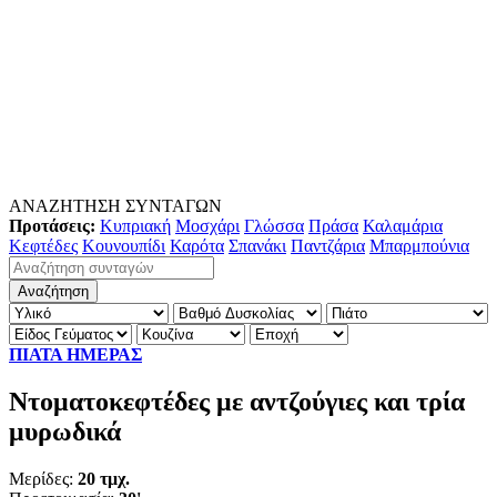
ΑΝΑΖΗΤΗΣΗ ΣΥΝΤΑΓΩΝ
Προτάσεις:
Κυπριακή
Μοσχάρι
Γλώσσα
Πράσα
Καλαμάρια
Κεφτέδες
Κουνουπίδι
Καρότα
Σπανάκι
Παντζάρια
Μπαρμπούνια
ΠΙΑΤΑ ΗΜΕΡΑΣ
Ντοματοκεφτέδες με αντζούγιες και τρία
μυρωδικά
Μερίδες:
20 τμχ.