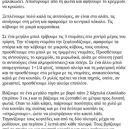
μαλακώσει. Αποσύρουμε από τη φωτιά και αφήνουμε το κρεμμύδι
να κρυώσει.
Ξεπλένουμε πολύ καλά τις αντσούγιες, αν είναι στο αλάτι, τις
ανοίγουμε στη μέση και αφαιρούμε το κεντρικό κόκαλο. Τις
κόβουμε σε μικρά κομματάκια.
Σε ένα μεγάλο μπολ τρίβουμε τις 3 ντομάτες στο χοντρό μέρος του
τρίφτη. Την τέταρτη ντομάτα την ξεφλουδίζουμε, αφαιρούμε τα
σπόρια και την κόβουμε σε μικρούς κύβους, τους οποίους
προσθέτουμε στο μπολ με τις τριμμένες ντομάτες. Προσθέτουμε
τις αντσούγιες, το κρεμμύδι, τα μυρωδικά, αλάτι με σύνεση (γιατί
οι αντσούγιες είναι αλμυρούτσικες) και πιπέρι. Σε ένα άλλο μπολ
αναμειγνύουμε 1+1/4 φλιτζ. τσαγιού αλεύρι και τη μαγειρική σόδα
και τα προσθέτουμε στο μείγμα με τις ντομάτες, ανακατεύοντας
καλά με ένα κουτάλι. Ο χυλός πρέπει να είναι πηχτός, οπότε, αν
χρειαστεί, προσθέτουμε λίγο αλεύρι επιπλέον.
Βάζουμε σε ένα μεγάλο τηγάνι με βαρύ πάτο 2 δάχτυλα ελαιόλαδο
(περίπου 3 εκ.) και το βάζουμε να ζεσταθεί σε μέτρια προς δυνατή
φωτιά. Οταν το λάδι κάψει, παίρνουμε ποσότητες από το χυλό με
ένα κουτάλι της σούπας και με ένα δεύτερο κουτάλι τις
«σπρώχνουμε», ώστε να γλιστρήσουν στο καυτό λάδι.
Τηγανίζουμε τους κεφτέδες και από τις δύο πλευρές μέχρι να
ροδίσουν, για περίπου 2 λεπτά από κάθε πλευρά. Τους βγάζουμε