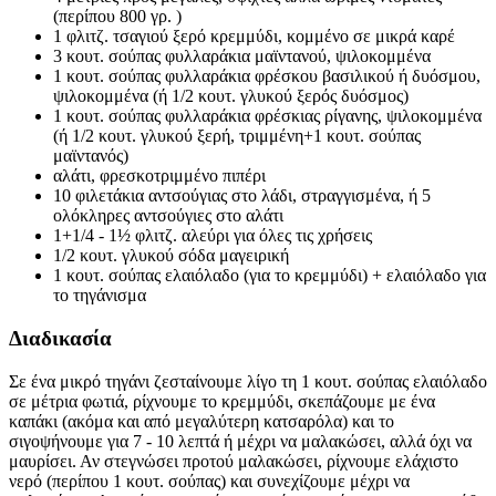
(περίπου 800 γρ. )
1 φλιτζ. τσαγιού ξερό κρεμμύδι, κομμένο σε μικρά καρέ
3 κουτ. σούπας φυλλαράκια μαϊντανού, ψιλοκομμένα
1 κουτ. σούπας φυλλαράκια φρέσκου βασιλικού ή δυόσμου,
ψιλοκομμένα (ή 1/2 κουτ. γλυκού ξερός δυόσμος)
1 κουτ. σούπας φυλλαράκια φρέσκιας ρίγανης, ψιλοκομμένα
(ή 1/2 κουτ. γλυκού ξερή, τριμμένη+1 κουτ. σούπας
μαϊντανός)
αλάτι, φρεσκοτριμμένο πιπέρι
10 φιλετάκια αντσούγιας στο λάδι, στραγγισμένα, ή 5
ολόκληρες αντσούγιες στο αλάτι
1+1/4 - 1½ φλιτζ. αλεύρι για όλες τις χρήσεις
1/2 κουτ. γλυκού σόδα μαγειρική
1 κουτ. σούπας ελαιόλαδο (για το κρεμμύδι) + ελαιόλαδο για
το τηγάνισμα
Διαδικασία
Σε ένα μικρό τηγάνι ζεσταίνουμε λίγο τη 1 κουτ. σούπας ελαιόλαδο
σε μέτρια φωτιά, ρίχνουμε το κρεμμύδι, σκεπάζουμε με ένα
καπάκι (ακόμα και από μεγαλύτερη κατσαρόλα) και το
σιγοψήνουμε για 7 - 10 λεπτά ή μέχρι να μαλακώσει, αλλά όχι να
μαυρίσει. Αν στεγνώσει προτού μαλακώσει, ρίχνουμε ελάχιστο
νερό (περίπου 1 κουτ. σούπας) και συνεχίζουμε μέχρι να