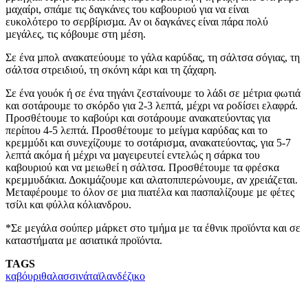
µαχαίρι, σπάµε τις δαγκάνες του καβουριού για να είναι
ευκολότερο το σερβίρισµα. Αν οι δαγκάνες είναι πάρα πολύ
µεγάλες, τις κόβουµε στη µέση.
Σε ένα µπολ ανακατεύουµε το γάλα καρύδας, τη σάλτσα σόγιας, τη
σάλτσα στρειδιού, τη σκόνη κάρι και τη ζάχαρη.
Σε ένα γουόκ ή σε ένα τηγάνι ζεσταίνουµε το λάδι σε µέτρια φωτιά
και σοτάρουµε το σκόρδο για 2-3 λεπτά, µέχρι να ροδίσει ελαφρά.
Προσθέτουµε το καβούρι και σοτάρουµε ανακατεύοντας για
περίπου 4-5 λεπτά. Προσθέτουµε το µείγµα καρύδας και το
κρεµµύδι και συνεχίζουµε το σοτάρισµα, ανακατεύοντας, για 5-7
λεπτά ακόµα ή µέχρι να µαγειρευτεί εντελώς η σάρκα του
καβουριού και να µειωθεί η σάλτσα. Προσθέτουµε τα φρέσκα
κρεµµυδάκια. Δοκιµάζουµε και αλατοπιπερώνουµε, αν χρειάζεται.
Μεταφέρουµε το όλον σε µια πιατέλα και πασπαλίζουµε µε φέτες
τσίλι και φύλλα κόλιανδρου.
*Σε μεγάλα σούπερ μάρκετ στο τμήμα με τα έθνικ προϊόντα και σε
καταστήματα με ασιατικά προϊόντα.
TAGS
καβόυρι
θαλασσινά
ταϊλανδέζικο