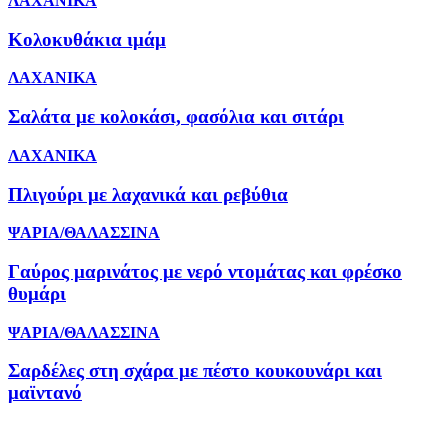
ΛΑΧΑΝΙΚΑ
Κολοκυθάκια ιμάμ
ΛΑΧΑΝΙΚΑ
Σαλάτα με κολοκάσι, φασόλια και σιτάρι
ΛΑΧΑΝΙΚΑ
Πλιγούρι με λαχανικά και ρεβύθια
ΨΑΡΙΑ/ΘΑΛΑΣΣΙΝΑ
Γαύρος μαρινάτος με νερό ντομάτας και φρέσκο
θυμάρι
ΨΑΡΙΑ/ΘΑΛΑΣΣΙΝΑ
Σαρδέλες στη σχάρα με πέστο κουκουνάρι και
μαϊντανό