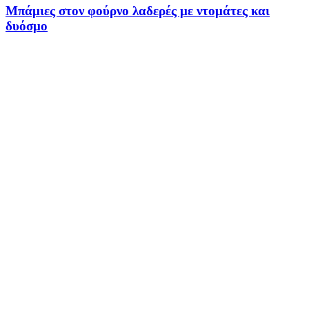
Μπάμιες στον φούρνο λαδερές με ντομάτες και
δυόσμο