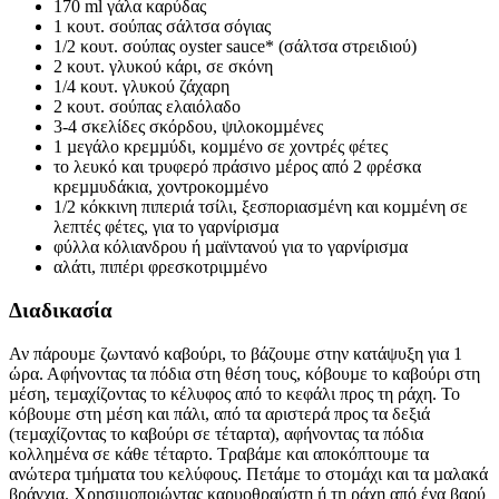
170 ml γάλα καρύδας
1 κουτ. σούπας σάλτσα σόγιας
1/2 κουτ. σούπας oyster sauce* (σάλτσα στρειδιού)
2 κουτ. γλυκού κάρι, σε σκόνη
1/4 κουτ. γλυκού ζάχαρη
2 κουτ. σούπας ελαιόλαδο
3-4 σκελίδες σκόρδου, ψιλοκοµµένες
1 µεγάλο κρεµµύδι, κοµµένο σε χοντρές φέτες
το λευκό και τρυφερό πράσινο µέρος από 2 φρέσκα
κρεµµυδάκια, χοντροκοµµένο
1/2 κόκκινη πιπεριά τσίλι, ξεσποριασµένη και κοµµένη σε
λεπτές φέτες, για το γαρνίρισµα
φύλλα κόλιανδρου ή µαϊντανού για το γαρνίρισµα
αλάτι, πιπέρι φρεσκοτριµµένο
Διαδικασία
Αν πάρουµε ζωντανό καβούρι, το βάζουµε στην κατάψυξη για 1
ώρα. Αφήνοντας τα πόδια στη θέση τους, κόβουµε το καβούρι στη
µέση, τεµαχίζοντας το κέλυφος από το κεφάλι προς τη ράχη. Το
κόβουµε στη µέση και πάλι, από τα αριστερά προς τα δεξιά
(τεµαχίζοντας το καβούρι σε τέταρτα), αφήνοντας τα πόδια
κολληµένα σε κάθε τέταρτο. Τραβάµε και αποκόπτουµε τα
ανώτερα τµήµατα του κελύφους. Πετάµε το στοµάχι και τα µαλακά
βράγχια. Χρησιµοποιώντας καρυοθραύστη ή τη ράχη από ένα βαρύ