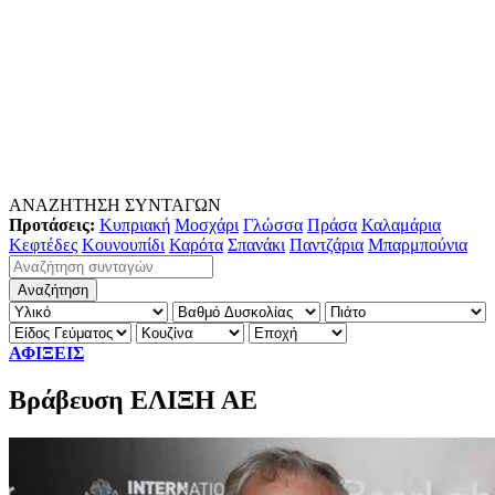
ΑΝΑΖΗΤΗΣΗ ΣΥΝΤΑΓΩΝ
Προτάσεις:
Κυπριακή
Μοσχάρι
Γλώσσα
Πράσα
Καλαμάρια
Κεφτέδες
Κουνουπίδι
Καρότα
Σπανάκι
Παντζάρια
Μπαρμπούνια
ΑΦΙΞΕΙΣ
Βράβευση ΕΛΙΞΗ ΑΕ