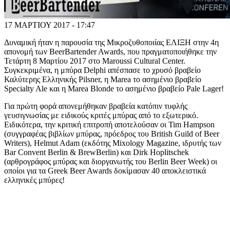
17 ΜΑΡΤΙΟΥ 2017 - 17:47
Δυναμική ήταν η παρουσία της Μικροζυθοποιίας ΕΛΙΞΗ στην 4η
απονομή των BeerBartender Awards, που πραγματοποιήθηκε την
Τετάρτη 8 Μαρτίου 2017 στο Maroussi Cultural Center.
Συγκεκριμένα, η μπύρα Delphi απέσπασε το χρυσό βραβείο
Καλύτερης Ελληνικής Pilsner, η Marea το ασημένιο βραβείο
Specialty Ale και η Marea Blonde το ασημένιο βραβείο Pale Lager!
Για πρώτη φορά απονεμήθηκαν βραβεία κατόπιν τυφλής
γευσιγνωσίας με ειδικούς κριτές μπύρας από το εξωτερικό.
Ειδικότερα, την κριτική επιτροπή αποτελούσαν οι Tim Hampson
(συγγραφέας βιβλίων μπύρας, πρόεδρος του British Guild of Beer
Writers), Helmut Adam (εκδότης Mixology Magazine, ιδρυτής των
Bar Convent Berlin & BrewBerlin) και Dirk Hoplitschek
(αρθρογράφος μπύρας και διοργανωτής του Berlin Beer Week) οι
οποίοι για τα Greek Beer Awards δοκίμασαν 40 αποκλειστικά
ελληνικές μπύρες!