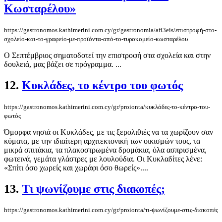
Κωσταρέλου»
https://gastronomos.kathimerini.com.cy/gr/gastronomia/afi3eis/επιστροφή-στο-
σχολείο-και-το-γραφείο-με-προϊόντα-από-το-τυροκομείο-κωσταρέλου
Ο Σεπτέμβριος σηματοδοτεί την επιστροφή στα σχολεία και στην
δουλειά, μας βάζει σε πρόγραμμα. ...
12.
Κυκλάδες, το κέντρο του φωτός
https://gastronomos.kathimerini.com.cy/gr/proionta/κυκλάδες-το-κέντρο-του-
φωτός
Όμορφα νησιά οι Κυκλάδες, με τις ξερολιθιές να τα χωρίζουν σαν
κύματα, με την ιδιαίτερη αρχιτεκτονική των οικισμών τους, τα
μικρά σπιτάκια, τα πλακοστρωμένα δρομάκια, όλα ασπρισμένα,
φωτεινά, γεμάτα γλάστρες με λουλούδια. Οι Κυκλαδίτες λένε:
«Σπίτι όσο χωρείς και χωράφι όσο θωρείς»....
13.
Τι ψωνίζουμε στις διακοπές;
https://gastronomos.kathimerini.com.cy/gr/proionta/τι-ψωνίζουμε-στις-διακοπές