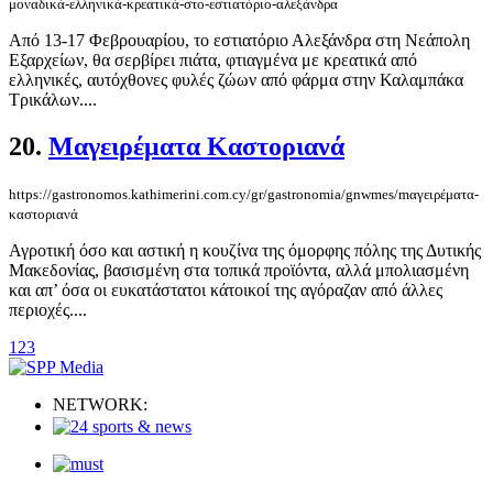
μοναδικά-ελληνικά-κρεατικά-στο-εστιατόριο-αλεξάνδρα
Από 13-17 Φεβρουαρίου, το εστιατόριο Αλεξάνδρα στη Νεάπολη
Εξαρχείων, θα σερβίρει πιάτα, φτιαγμένα με κρεατικά από
ελληνικές, αυτόχθονες φυλές ζώων από φάρμα στην Καλαμπάκα
Τρικάλων....
20.
Mαγειρέματα Καστοριανά
https://gastronomos.kathimerini.com.cy/gr/gastronomia/gnwmes/mαγειρέματα-
καστοριανά
Αγροτική όσο και αστική η κουζίνα της όμορφης πόλης της Δυτικής
Μακεδονίας, βασισμένη στα τοπικά προϊόντα, αλλά μπολιασμένη
και απ’ όσα οι ευκατάστατοι κάτοικοί της αγόραζαν από άλλες
περιοχές....
1
2
3
NETWORK: