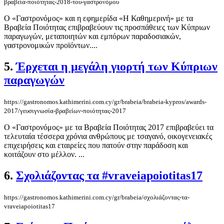
βραβεία-ποιότητας-2018-του-γαστρονόμου
Ο «Γαστρονόμος» και η εφημερίδα «Η Καθημερινή» με τα
Βραβεία Ποιότητας επιβραβεύουν τις προσπάθειες των Κύπριων
παραγωγών, μεταποιητών και εμπόρων παραδοσιακών,
γαστρονομικών προϊόντων....
5.
Έρχεται η μεγάλη γιορτή των Κύπριων
παραγωγών
https://gastronomos.kathimerini.com.cy/gr/brabeia/brabeia-kypros/awards-
2017/γευσιγνωσία-βραβείων-ποιότητας-2017
Ο «Γαστρονόμος» με τα Βραβεία Ποιότητας 2017 επιβραβεύει τα
τελευταία τέσσερα χρόνια ανθρώπους με τσαγανό, οικογενειακές
επιχειρήσεις και εταιρείες που πατούν στην παράδοση και
κοιτάζουν στο μέλλον. ...
6.
Σχολιάζοντας τα #vraveiapoiotitas17
https://gastronomos.kathimerini.com.cy/gr/brabeia/σχολιάζοντας-τα-
vraveiapoiotitas17