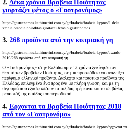
2.
Δέκα χρόνια Βραβεία Ποιότητας
γιορτάζει φέτος ο «Γαστρονόμος»
https://gastronomos.kathimerini.com.cy/gr/brabeia/brabeia-kypros/1-deka-
xronia-brabeia-poiothtas-giortazei-fetos-o-gastronomos
3.
268 προϊόντα από την κυπριακή γη
https://gastronomos.kathimerini.com.cy/gr/brabeia/brabeia-kypros/awards-
2019/268-προϊόντα-από-την-κυπριακή-γη
Ο «Γαστρονόμος» στην Ελλάδα πριν 12 χρόνια ξεκίνησε τον
θεσμό των βραβείων Ποιότητας, σε μια προσπάθεια να αναδείξει
περίφημα ελληνικά προϊόντα. Διαλεχτά και ποιοτικά προϊόντα της
Ελλάδας, επιλεγμένα ένα προς ένα με πλήρη γνώση, και με τη
σιγουριά που εξασφαλίζουν τα ταξίδια, η έρευνα και το σε βάθος
ρεπορτάζ της ομάδας του περιοδικού....
4.
Ερχονται τα Βραβεία Ποιότητας 2018
από τον «Γαστρονόμο»
https://gastronomos.kathimerini.com.cy/gr/brabeia/brabeia-kypros/ερχονται-τα-