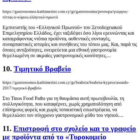
https://gastronomos.kathimerini.com.cy/gr/gastronomia/proswpa/γιώργος-
πίττας-ο-κύριος-ελληνικό-πρωινό
Εμπνευστής του «Ελληνικού Πρωινού» του Ξενοδοχειακού
Επιμελητηρίου Ελλάδος, έχει ταξιδέψει όσο λίγοι ερευνώντας και
καταγράφοντας ντόπια προϊόντα, αυθεντικές συνταγές,
συναρπαστικές ιστορίες και συνήθειες του τόπου μας. Και, παρά τις
όποιες αντιξοότητες, ονειρεύεται μια εθνική γαστρονομία
θεμελιωμένη σε ακμαίες γαστρονομικές κοινότητες....
10.
Τιμητικό Βραβείο
https://gastronomos.kathimerini.com.cy/gr/brabeia/brabeia-kypros/awards-
2017/τιμητικό-βραβείο
Στο Tinos Food Paths για τη θαυμάσια αυτή πρωτοβουλία, τη
συλλογικότητα, που καταφέρνει, χωρίς χρηματοδότηση από
επίσημους φορείς και χωρίς τοπικιστική εσωστρέφεια, να
θεμελιώσει τον σύγχρονο γαστρονομικό μύθο του νησιού....
11.
Επιστροφή στο σχολείο και το γραφείο
με προϊόντα από το «Τυροκομείο