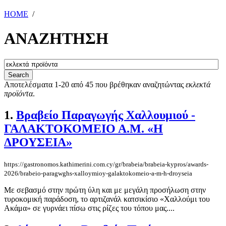
HOME
/
ΑΝΑΖΗΤΗΣΗ
Αποτελέσματα 1-20 από 45 που βρέθηκαν αναζητώντας
εκλεκτά
προϊόντα
.
1.
Βραβείο Παραγωγής Χαλλουμιού -
ΓΑΛΑΚΤΟΚΟΜΕΙΟ Α.Μ. «Η
ΔΡΟΥΣΕΙΑ»
https://gastronomos.kathimerini.com.cy/gr/brabeia/brabeia-kypros/awards-
2026/brabeio-paragwghs-xalloymioy-galaktokomeio-a-m-h-droyseia
Με σεβασμό στην πρώτη ύλη και με μεγάλη προσήλωση στην
τυροκομική παράδοση, το αρτιζανάλ κατσικίσιο «Χαλλούμι του
Ακάμα» σε γυρνάει πίσω στις ρίζες του τόπου μας....