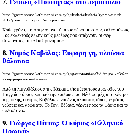
7.
Γεύσεις «Ποιότητας» στο περιστύλιο
https://gastronomos.kathimerini.com.cy/gr/brabeia/brabeia-kypros/awards-
2017/γεύσεις-ποιότητας-στο-περιστύλιο
Κάθε χρόνο, μετά την απονομή, προσφέρουμε στους καλεσμένους
μας εκλεκτούς ελληνικούς μεζέδες που φτιάχνουν οι σεφ-
συνεργάτες του «Γαστρονόμου»....
8.
Νομός Καβάλας: Εύφορη γη, πλούσια
θάλασσα
https://gastronomos.kathimerini.com.cy/gr/gastronomia/ta3idi/νομός-καβάλας-
εύφορη-γή-πλούσια-θάλασσα
Από τη λιμνοθάλασσα της Κεραμωτής μέχρι τους πρόποδες του
Παγγαίου όρους και από την κοιλάδα του Νέστου μέχρι το κέντρο
της πόλης, ο νομός Καβάλας είναι ένας πλούσιος τόπος, γεμάτος
γεύσεις και αρώματα. Το ζύγι, βέβαια, γέρνει προς τα ψάρια και τα
θαλασσινά....
9.
Γιώργος Πίττας: Ο κύριος «Ελληνικό
Πρωινό»