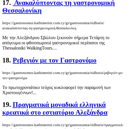
17.
Ανακαλύπτοντας τη γαστρονομική
Θεσσαλονίκη
https://gastronomos.kathimerini.com.cy/gr/gastronomia/eidhseis/
ανακαλύπτοντας-τη-γαστρονομική-θεσσαλονίκη
Με την Αλεξάνδρου Σβώλου ξεκινούν σήμερα Τετάρτη το
απόγευμα οι φθινοπωρινοί γαστρονομικοί περίπατοι της
Thessaloniki WalkingTours....
18.
Ρεβεγιόν με τον Γαστρονόμο
https://gastronomos.kathimerini.com.cy/gr/gastronomia/eidhseis/ρεβεγιόν-με-
τον-γαστρονόμο
Το πρωτοχρονιάτικο τεύχος κυκλοφορεί την παραμονή των
Χριστουγέννων!...
19.
Πραγματικά μοναδικά ελληνικά
κρεατικά στο εστιατόριο Αλεξάνδρα
https://gastronomos.kathimerini.com.cy/gr/gastronomia/eidhseis/πραγματικά-