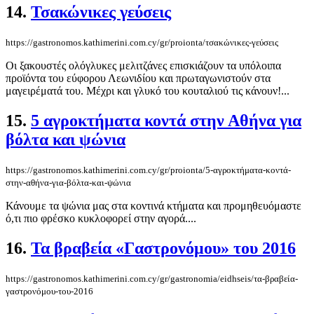
14.
Τσακώνικες γεύσεις
https://gastronomos.kathimerini.com.cy/gr/proionta/τσακώνικες-γεύσεις
Οι ξακουστές ολόγλυκες μελιτζάνες επισκιάζουν τα υπόλοιπα
προϊόντα του εύφορου Λεωνιδίου και πρωταγωνιστούν στα
μαγειρέματά του. Μέχρι και γλυκό του κουταλιού τις κάνουν!...
15.
5 αγροκτήματα κοντά στην Αθήνα για
βόλτα και ψώνια
https://gastronomos.kathimerini.com.cy/gr/proionta/5-αγροκτήματα-κοντά-
στην-αθήνα-για-βόλτα-και-ψώνια
Κάνουμε τα ψώνια μας στα κοντινά κτήματα και προμηθευόμαστε
ό,τι πιο φρέσκο κυκλοφορεί στην αγορά....
16.
Τα βραβεία «Γαστρονόμου» του 2016
https://gastronomos.kathimerini.com.cy/gr/gastronomia/eidhseis/τα-βραβεία-
γαστρονόμου-του-2016