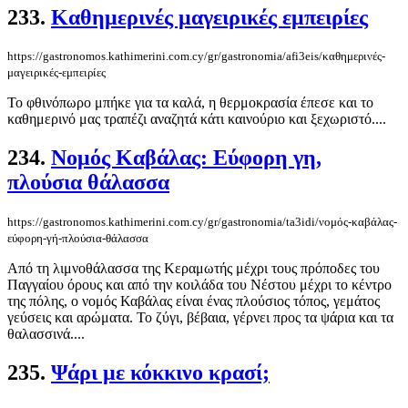
233.
Καθημερινές μαγειρικές εμπειρίες
https://gastronomos.kathimerini.com.cy/gr/gastronomia/afi3eis/καθημερινές-
μαγειρικές-εμπειρίες
Το φθινόπωρο μπήκε για τα καλά, η θερμοκρασία έπεσε και το
καθημερινό μας τραπέζι αναζητά κάτι καινούριο και ξεχωριστό....
234.
Νομός Καβάλας: Εύφορη γη,
πλούσια θάλασσα
https://gastronomos.kathimerini.com.cy/gr/gastronomia/ta3idi/νομός-καβάλας-
εύφορη-γή-πλούσια-θάλασσα
Από τη λιμνοθάλασσα της Κεραμωτής μέχρι τους πρόποδες του
Παγγαίου όρους και από την κοιλάδα του Νέστου μέχρι το κέντρο
της πόλης, ο νομός Καβάλας είναι ένας πλούσιος τόπος, γεμάτος
γεύσεις και αρώματα. Το ζύγι, βέβαια, γέρνει προς τα ψάρια και τα
θαλασσινά....
235.
Ψάρι με κόκκινο κρασί;