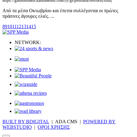
https://gastronomos.kathimerini.com.cy/gr/proionta/σπιτικές-ελιές
Από τα μέσα Οκτωβρίου και έπειτα συλλέγονται οι πρώτες
πράσινες άγουρες ελιές. ...
8
9
10
11
12
13
14
15
NETWORK:
BUILT BY BDIGITAL
| ADA CMS |
POWERED BY
WEBSTUDIO
|
ΟΡΟΙ ΧΡΗΣΗΣ