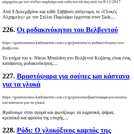
αλχημείες-με-τον-στέλιο-παρλιάρο-και-πάλι-κοντά-σας-από-τις-9-12-2017
Από 9 Δεκεμβρίου και κάθε Σάββατο απόγευμα, οι «Γλυκές
Αλχημείες» με τον Στέλιο Παρλιάρο έρχονται στον Σκάι....
226.
Οι ροδακινόκηποι του Βελβεντού
https://gastronomos.kathimerini.com.cy/gr/proionta/οι-ροδακινόκηποι-του-
βελβεντού
Το κτήμα του κ. Νίκου Μπαλάνη στο Βελβεντό Κοζάνης είναι ένας
κατάφυτος ροδακινόκηπος....
227.
Βραστόψαρα για σούπες και κάστανα
για τα γλυκά
https://gastronomos.kathimerini.com.cy/gr/proionta/βραστόψαρα-για-σούπες-
και-κάστανα-για-τα-γλυκά
Βγαίνουμε στην αγορά και ψωνίζουμε τα λαχανικά, ψάρια,
κρεατικά και φρούτα της εποχής....
228.
Ρόδι: Ο γλυκόξινος καρπός της