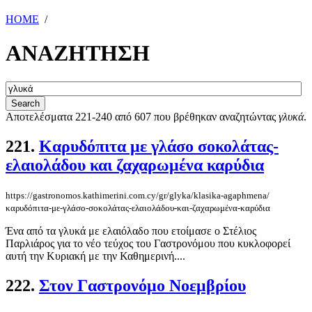
HOME
/
ΑΝΑΖΗΤΗΣΗ
Αποτελέσματα 221-240 από 607 που βρέθηκαν αναζητώντας
γλυκά
.
221.
Καρυδόπιτα με γλάσο σοκολάτας-
ελαιολάδου και ζαχαρωμένα καρύδια
https://gastronomos.kathimerini.com.cy/gr/glyka/klasika-agaphmena/
καρυδόπιτα-με-γλάσο-σοκολάτας-ελαιολάδου-και-ζαχαρωμένα-καρύδια
Ένα από τα γλυκά με ελαιόλαδο που ετοίμασε ο Στέλιος
Παρλιάρος για το νέο τεύχος του Γαστρονόμου που κυκλοφορεί
αυτή την Κυριακή με την Καθημερινή....
222.
Στον Γαστρονόμο Νοεμβρίου