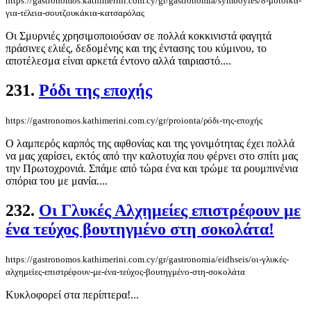
https://gastronomos.kathimerini.com.cy/gr/gastronomia/symboyles/8-μυτσικά-
για-τέλεια-σουτζουκάκια-κατσαρόλας
Οι Σμυρνιές χρησιμοποιούσαν σε πολλά κοκκινιστά φαγητά
πράσινες ελιές, δεδομένης και της έντασης του κύμινου, το
αποτέλεσμα είναι αρκετά έντονο αλλά ταιριαστό....
231.
Ρόδι της εποχής
https://gastronomos.kathimerini.com.cy/gr/proionta/ρόδι-της-εποχής
Ο λαμπερός καρπός της αφθονίας και της γονιμότητας έχει πολλά
να μας χαρίσει, εκτός από την καλοτυχία που φέρνει στο σπίτι μας
την Πρωτοχρονιά. Σπάμε από τώρα ένα και τρώμε τα ρουμπινένια
σπόρια του με μανία....
232.
Οι Γλυκές Αλχημείες επιστρέφουν με
ένα τεύχος βουτηγμένο στη σοκολάτα!
https://gastronomos.kathimerini.com.cy/gr/gastronomia/eidhseis/οι-γλυκές-
αλχημείες-επιστρέφουν-με-ένα-τεύχος-βουτηγμένο-στη-σοκολάτα
Κυκλοφορεί στα περίπτερα!...