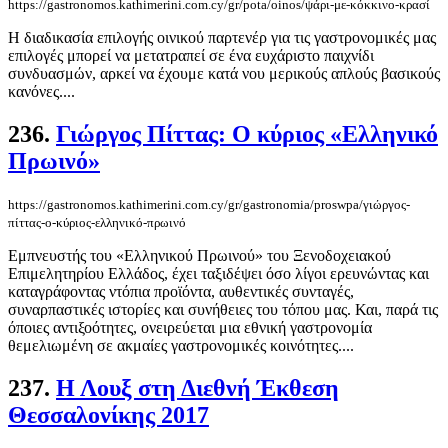
https://gastronomos.kathimerini.com.cy/gr/pota/oinos/ψάρι-με-κόκκινο-κρασί
Η διαδικασία επιλογής οινικού παρτενέρ για τις γαστρονομικές μας
επιλογές μπορεί να μετατραπεί σε ένα ευχάριστο παιχνίδι
συνδυασμών, αρκεί να έχουμε κατά νου μερικούς απλούς βασικούς
κανόνες....
236.
Γιώργος Πίττας: Ο κύριος «Ελληνικό
Πρωινό»
https://gastronomos.kathimerini.com.cy/gr/gastronomia/proswpa/γιώργος-
πίττας-ο-κύριος-ελληνικό-πρωινό
Εμπνευστής του «Ελληνικού Πρωινού» του Ξενοδοχειακού
Επιμελητηρίου Ελλάδος, έχει ταξιδέψει όσο λίγοι ερευνώντας και
καταγράφοντας ντόπια προϊόντα, αυθεντικές συνταγές,
συναρπαστικές ιστορίες και συνήθειες του τόπου μας. Και, παρά τις
όποιες αντιξοότητες, ονειρεύεται μια εθνική γαστρονομία
θεμελιωμένη σε ακμαίες γαστρονομικές κοινότητες....
237.
Η Λουξ στη Διεθνή Έκθεση
Θεσσαλονίκης 2017