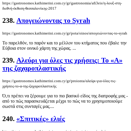
https://gastronomos.kathimerini.com.cy/gr/gastronomia/afi3eis/η-λουξ-στη-
διεθνή-έκθεση-θεσσαλονίκης-2017
238.
Απογειώνοντας το Syrah
https://gastronomos.kathimerini.com.cy/gr/pota/oinos/απογειώνοντας-το-syrah
Το παρελθόν, το παρόν και το μέλλον του κτήματος που έβαλε την
Εύβοια στον οινικό χάρτη της χώρας. ...
239.
Αλεύρι για όλες τις χρήσεις: Το «Α»
της ζαχαροπλαστικής
https://gastronomos.kathimerini.com.cy/gr/proionta/αλεύρι-για-όλες-τις-
χρήσεις-το-α-της-ζαχαροπλαστικής
Ό,τι πρέπει να ξέρουμε για το πιο βασικό είδος της διατροφής μας -
από το πώς παρασκευάζεται μέχρι το πώς να το χρησιμοποιούμε
σωστά στις συνταγές μας....
240.
«Σπιτικές» ελιές