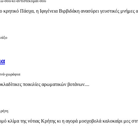
κω-σου-κι-αντιστέκομαί-σου
ρητικό Πάσχα, η Ιφιγένεια Βιρβιδάκη ανασύρει γευστικές μνήμες από
-νάξο
ια
ιανά-χωράφια
κλαδίτικες ποικιλίες αρωματικών βοτάνων....
κρήτη
μό κλίμα της νότιας Κρήτης κι η αγορά μοσχοβολά καλοκαίρι μες στην