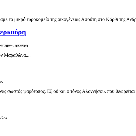
με το μικρό τυροκομείο της οικογένειας Ασούτη στο Κόρθι της Ανδρο
Μερκούρη
ο-κτήμα-μερκούρη
ον Μαραθώνα....
ός
νας σωστός ψαρότοπος. Εξ ού και ο τόνος Αλοννήσου, που θεωρείται 
ασάκι