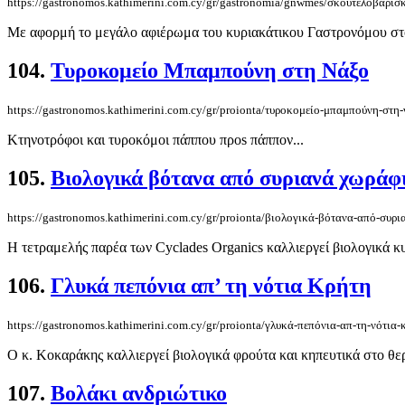
https://gastronomos.kathimerini.com.cy/gr/gastronomia/gnwmes/σκουτελοβαρίσ
Με αφορμή το μεγάλο αφιέρωμα του κυριακάτικου Γαστρονόμου στο κ
104.
Τυροκομείο Μπαμπούνη στη Νάξο
https://gastronomos.kathimerini.com.cy/gr/proionta/τυροκομείο-μπαμπούνη-στη
Κτηνοτρόφοι και τυροκόμοι πάππου προs πάππον...
105.
Βιολογικά βότανα από συριανά χωράφ
https://gastronomos.kathimerini.com.cy/gr/proionta/βιολογικά-βότανα-από-συρ
Η τετραμελής παρέα των Cyclades Organics καλλιεργεί βιολογικά κυ
106.
Γλυκά πεπόνια απ’ τη νότια Κρήτη
https://gastronomos.kathimerini.com.cy/gr/proionta/γλυκά-πεπόνια-απ-τη-νότια-
Ο κ. Κοκαράκης καλλιεργεί βιολογικά φρούτα και κηπευτικά στο θερ
107.
Βολάκι ανδριώτικο