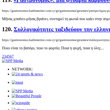
119.
«Γαστρονόμος»: μια φτυαριά κάρβουν
https://gastronomos.kathimerini.com.cy/gr/gastronomia/gnwmes/γαστρονόμος-μ
Μήνας μπαίνει-μήνας βγαίνει, συντηρεί τη φωτιά που καίει στην ατμ
120.
Συλλογικότητες ταξιδεύουν την ελλην
https://gastronomos.kathimerini.com.cy/gr/gastronomia/gnwmes/συλλογικότητες
Ποιο είναι το βαπόρι, ποιο το φορτίο; Ποια η ψυχή, ποια η ύλη;...
2
3
4
5
6
7
NETWORK: