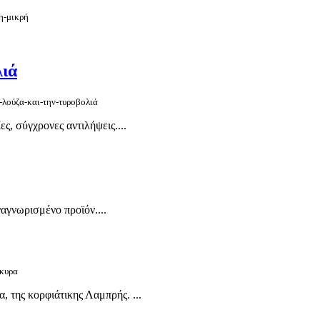
η-μικρή
λιά
-λούζα-και-την-τυροβολιά
ς, σύγχρονες αντιλήψεις....
ναγνωρισμένο προϊόν....
ρκυρα
, της κορφιάτικης Λαμπρής. ...