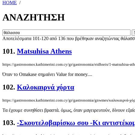
HOME
/
ΑΝΑΖΗΤΗΣΗ
Αποτελέσματα 101-120 από 136 που βρέθηκαν αναζητώντας
θάλασσ
101.
Matsuhisa Athens
https://gastronomos.kathimerini.com.cy/gr/gastronomia/eidhseis/1-matsuhisa-at
Όταν το Omakase σημαίνει Value for money....
102.
Καλοκαιρνά χόρτα
https://gastronomos.kathimerini.com.cy/gr/gastronomia/gnwmes/καλοκαιρνά-χό
Τα έχουμε συνηθίσει βραστά. όμως, όταν μαγειρευτούν, δίνουν εξαί
103.
-Σκουτελοβαρίσκω σου -Κι αντιστέκο