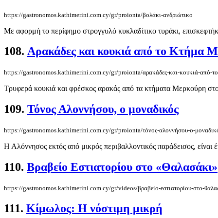
https://gastronomos.kathimerini.com.cy/gr/proionta/βολάκι-ανδριώτικο
Με αφορμή το περίφημο στρογγυλό κυκλαδίτικο τυράκι, επισκεφτήκα
108.
Αρακάδες και κουκιά από το Κτήμα 
https://gastronomos.kathimerini.com.cy/gr/proionta/αρακάδες-και-κουκιά-από-τ
Τρυφερά κουκιά και φρέσκος αρακάς από τα κτήματα Μερκούρη στ
109.
Τόνος Αλοννήσου, ο μοναδικός
https://gastronomos.kathimerini.com.cy/gr/proionta/τόνος-αλοννήσου-ο-μοναδικ
Η Αλόννησος εκτός από μικρός περιβαλλοντικός παράδεισος, είναι έ
110.
Βραβείο Εστιατορίου στο «Θαλασάκι»
https://gastronomos.kathimerini.com.cy/gr/videos/βραβείο-εστιατορίου-στο-θαλ
111.
Κίμωλος: Η νόστιμη μικρή