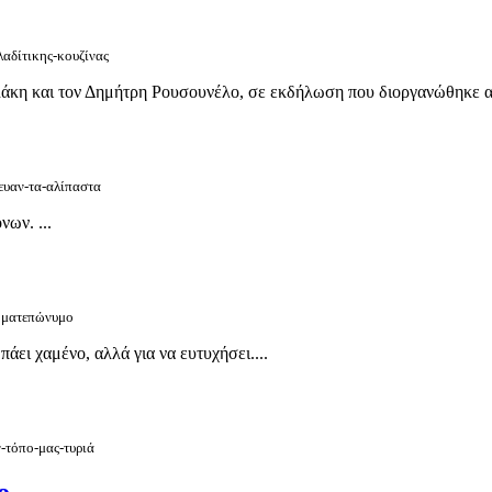
λαδίτικης-κουζίνας
κη και τον Δημήτρη Ρουσουνέλο, σε εκδήλωση που διοργανώθηκε απ
ευαν-τα-αλίπαστα
ων. ...
νοματεπώνυμο
 πάει χαμένο, αλλά για να ευτυχήσει....
-τόπο-μας-τυριά