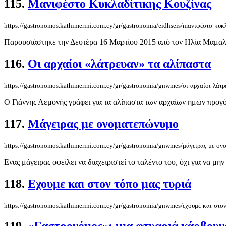
115.
Mανιφέστo Κυκλαδίτικης Κουζίνας
https://gastronomos.kathimerini.com.cy/gr/gastronomia/eidhseis/mανιφέστo-κυκ
Παρουσιάστηκε την Δευτέρα 16 Μαρτίου 2015 από τον Ηλία Μαμαλά
116.
Οι αρχαίοι «λάτρευαν» τα αλίπαστα
https://gastronomos.kathimerini.com.cy/gr/gastronomia/gnwmes/οι-αρχαίοι-λάτρ
Ο Γιάννης Λεμονής γράφει για τα αλίπαστα των αρχαίων ημών προγόν
117.
Μάγειρας με ονοματεπώνυμο
https://gastronomos.kathimerini.com.cy/gr/gastronomia/gnwmes/μάγειρας-με-ο
Ενας μάγειρας οφείλει να διαχειριστεί το ταλέντο του, όχι για να μην
118.
Εχουμε και στον τόπο μας τυριά
https://gastronomos.kathimerini.com.cy/gr/gastronomia/gnwmes/εχουμε-και-στον