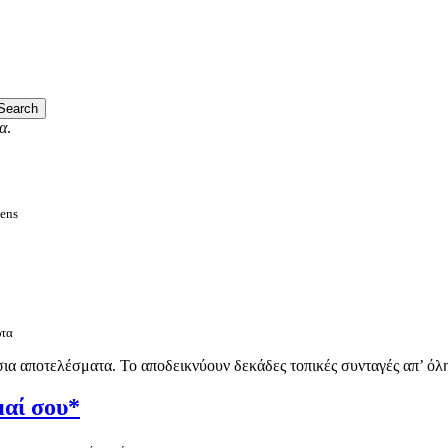
α
.
hens
ρτα
σια αποτελέσματα. Το αποδεικνύουν δεκάδες τοπικές συνταγές απ’ όλη
μαί σου*