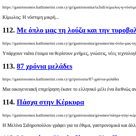
https://gastronomos.kathimerini.com.cy/gr/gastronomia/ta3idi/κίμωλος-η-νόστιμ
Κίμωλος: Η νόστιμη μικρή...
112.
Mε όπλο μας τη λούζα και την τυροβο
https://gastronomos.kathimerini.com.cy/gr/gastronomia/gnwmes/mε-όπλο-μας-τη
Υπάρχουν νιάτα έτοιμα να θερίσουν μνήμες, γνώσεις, νέες τεχνολογίε
113.
87 χρόνια μελάδεs
https://gastronomos.kathimerini.com.cy/gr/proionta/87-χρόνια-μελάδεs
Μια οικογενειακή επιχείρηση έκανε το ελληνικό μέλι ένα διεθνώς α
114.
Πάσχα στην Κέρκυρα
https://gastronomos.kathimerini.com.cy/gr/gastronomia/gnwmes/πάσχα-στην-κέ
Η Μελίνα Σιδηροπούλου γράφει για τα έθιμα, γαστρονομικά και άλλα