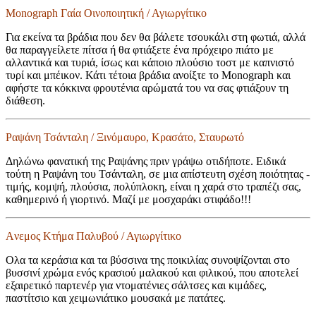
Monograph Γαία Οινοποιητική / Αγιωργίτικο
Για εκείνα τα βράδια που δεν θα βάλετε τσουκάλι στη φωτιά, αλλά
θα παραγγείλετε πίτσα ή θα φτιάξετε ένα πρόχειρο πιάτο με
αλλαντικά και τυριά, ίσως και κάποιο πλούσιο τοστ με καπνιστό
τυρί και μπέικον. Κάτι τέτοια βράδια ανοίξτε το Μonograph και
αφήστε τα κόκκινα φρουτένια αρώματά του να σας φτιάξουν τη
διάθεση.
Ραψάνη Τσάνταλη / Ξινόμαυρο, Κρασάτο, Σταυρωτό
Δηλώνω φανατική της Ραψάνης πριν γράψω οτιδήποτε. Ειδικά
τούτη η Ραψάνη του Τσάνταλη, σε μια απίστευτη σχέση ποιότητας -
τιμής, κομψή, πλούσια, πολύπλοκη, είναι η χαρά στο τραπέζι σας,
καθημερινό ή γιορτινό. Μαζί με μοσχαράκι στιφάδο!!!
Aνεμος Κτήμα Παλυβού / Αγιωργίτικο
Ολα τα κεράσια και τα βύσσινα της ποικιλίας συνοψίζονται στο
βυσσινί χρώμα ενός κρασιού μαλακού και φιλικού, που αποτελεί
εξαιρετικό παρτενέρ για ντοματένιες σάλτσες και κιμάδες,
παστίτσιο και χειμωνιάτικο μουσακά με πατάτες.