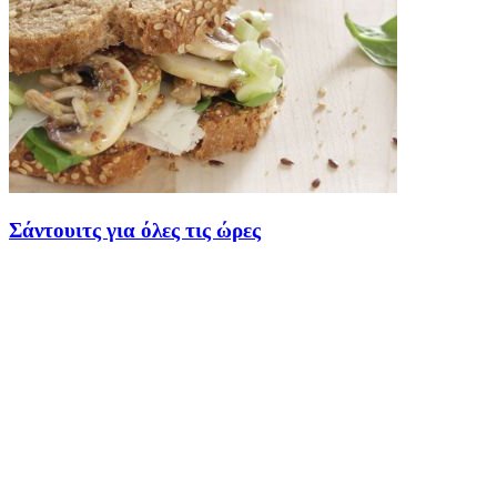
Σάντουιτς για όλες τις ώρες