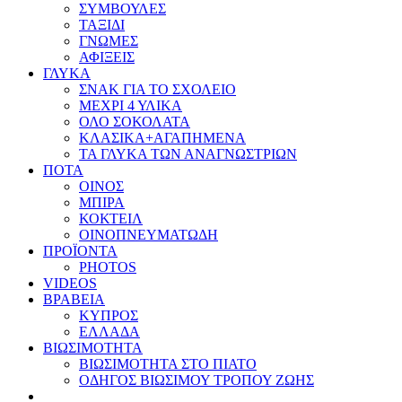
ΣΥΜΒΟΥΛΕΣ
ΤΑΞΙΔΙ
ΓΝΩΜΕΣ
ΑΦΙΞΕΙΣ
ΓΛΥΚΑ
ΣΝΑΚ ΓΙΑ ΤΟ ΣΧΟΛΕΙΟ
ΜΕΧΡΙ 4 ΥΛΙΚΑ
ΟΛΟ ΣΟΚΟΛΑΤΑ
ΚΛΑΣΙΚΑ+ΑΓΑΠΗΜΕΝΑ
ΤΑ ΓΛΥΚΑ ΤΩΝ ΑΝΑΓΝΩΣΤΡΙΩΝ
ΠΟΤΑ
ΟΙΝΟΣ
ΜΠΙΡΑ
ΚΟΚΤΕΙΛ
ΟΙΝΟΠΝΕΥΜΑΤΩΔΗ
ΠΡΟΪΟΝΤΑ
PHOTOS
VIDEOS
ΒΡΑΒΕΙΑ
ΚΥΠΡΟΣ
ΕΛΛΑΔΑ
ΒΙΩΣΙΜΟΤΗΤΑ
ΒΙΩΣΙΜΟΤΗΤΑ ΣΤΟ ΠΙΑΤΟ
ΟΔΗΓΟΣ ΒΙΩΣΙΜΟΥ ΤΡΟΠΟΥ ΖΩΗΣ