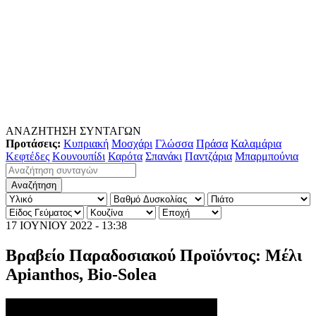
ΑΝΑΖΗΤΗΣΗ ΣΥΝΤΑΓΩΝ
Προτάσεις:
Κυπριακή
Μοσχάρι
Γλώσσα
Πράσα
Καλαμάρια
Κεφτέδες
Κουνουπίδι
Καρότα
Σπανάκι
Παντζάρια
Μπαρμπούνια
17 ΙΟΥΝΙΟΥ 2022 - 13:38
Βραβείο Παραδοσιακού Προϊόντος: Μέλι
Apianthos, Bio-Solea