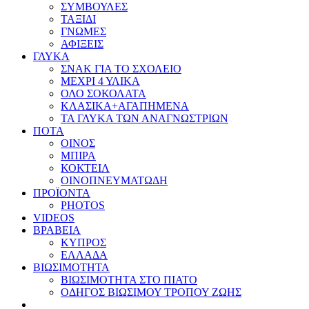
ΣΥΜΒΟΥΛΕΣ
ΤΑΞΙΔΙ
ΓΝΩΜΕΣ
ΑΦΙΞΕΙΣ
ΓΛΥΚΑ
ΣΝΑΚ ΓΙΑ ΤΟ ΣΧΟΛΕΙΟ
ΜΕΧΡΙ 4 ΥΛΙΚΑ
ΟΛΟ ΣΟΚΟΛΑΤΑ
ΚΛΑΣΙΚΑ+ΑΓΑΠΗΜΕΝΑ
ΤΑ ΓΛΥΚΑ ΤΩΝ ΑΝΑΓΝΩΣΤΡΙΩΝ
ΠΟΤΑ
ΟΙΝΟΣ
ΜΠΙΡΑ
ΚΟΚΤΕΙΛ
ΟΙΝΟΠΝΕΥΜΑΤΩΔΗ
ΠΡΟΪΟΝΤΑ
PHOTOS
VIDEOS
ΒΡΑΒΕΙΑ
ΚΥΠΡΟΣ
ΕΛΛΑΔΑ
ΒΙΩΣΙΜΟΤΗΤΑ
ΒΙΩΣΙΜΟΤΗΤΑ ΣΤΟ ΠΙΑΤΟ
ΟΔΗΓΟΣ ΒΙΩΣΙΜΟΥ ΤΡΟΠΟΥ ΖΩΗΣ