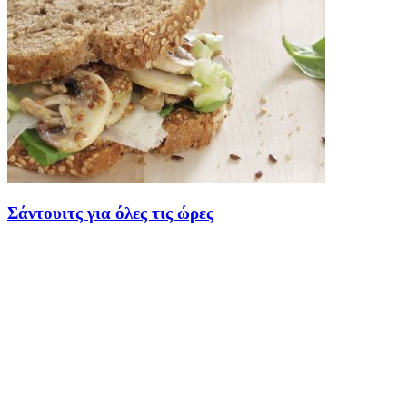
Σάντουιτς για όλες τις ώρες