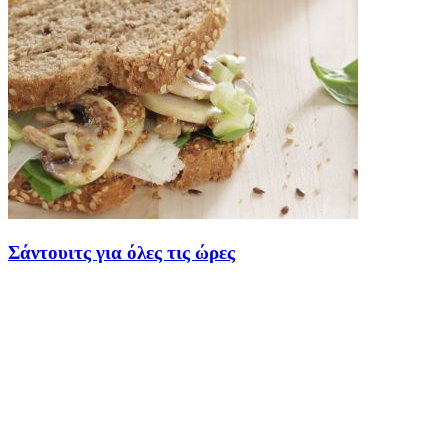
Σάντουιτς για όλες τις ώρες