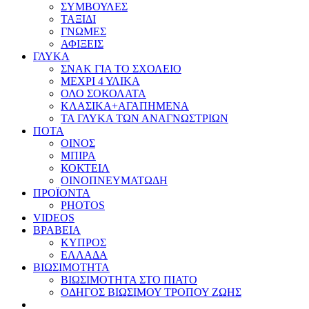
ΣΥΜΒΟΥΛΕΣ
ΤΑΞΙΔΙ
ΓΝΩΜΕΣ
ΑΦΙΞΕΙΣ
ΓΛΥΚΑ
ΣΝΑΚ ΓΙΑ ΤΟ ΣΧΟΛΕΙΟ
ΜΕΧΡΙ 4 ΥΛΙΚΑ
ΟΛΟ ΣΟΚΟΛΑΤΑ
ΚΛΑΣΙΚΑ+ΑΓΑΠΗΜΕΝΑ
ΤΑ ΓΛΥΚΑ ΤΩΝ ΑΝΑΓΝΩΣΤΡΙΩΝ
ΠΟΤΑ
ΟΙΝΟΣ
ΜΠΙΡΑ
ΚΟΚΤΕΙΛ
ΟΙΝΟΠΝΕΥΜΑΤΩΔΗ
ΠΡΟΪΟΝΤΑ
PHOTOS
VIDEOS
ΒΡΑΒΕΙΑ
ΚΥΠΡΟΣ
ΕΛΛΑΔΑ
ΒΙΩΣΙΜΟΤΗΤΑ
ΒΙΩΣΙΜΟΤΗΤΑ ΣΤΟ ΠΙΑΤΟ
ΟΔΗΓΟΣ ΒΙΩΣΙΜΟΥ ΤΡΟΠΟΥ ΖΩΗΣ