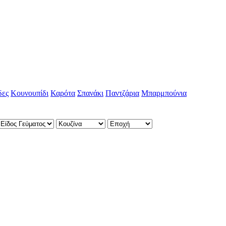
δες
Κουνουπίδι
Καρότα
Σπανάκι
Παντζάρια
Μπαρμπούνια