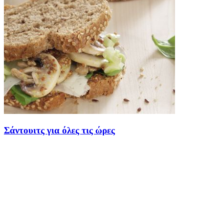
Σάντουιτς για όλες τις ώρες