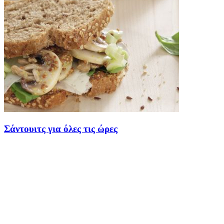
Σάντουιτς για όλες τις ώρες