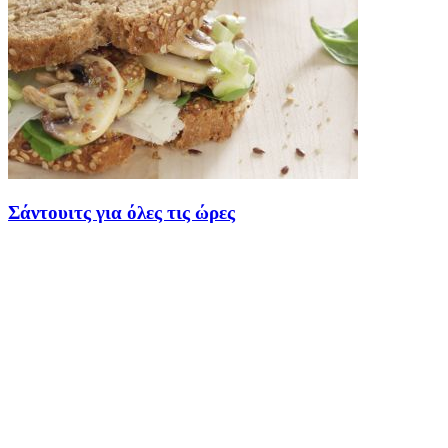
Σάντουιτς για όλες τις ώρες