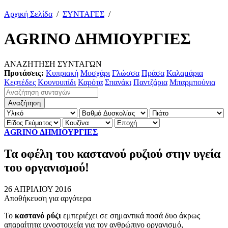
Αρχική Σελίδα
/
ΣΥΝΤΑΓΕΣ
/
AGRINO ΔΗΜΙΟΥΡΓΙΕΣ
ΑΝΑΖΗΤΗΣΗ ΣΥΝΤΑΓΩΝ
Προτάσεις:
Κυπριακή
Μοσχάρι
Γλώσσα
Πράσα
Καλαμάρια
Κεφτέδες
Κουνουπίδι
Καρότα
Σπανάκι
Παντζάρια
Μπαρμπούνια
AGRINO ΔΗΜΙΟΥΡΓΙΕΣ
Τα οφέλη του καστανού ρυζιού στην υγεία
του οργανισμού!
26 ΑΠΡΙΛΙΟΥ 2016
Αποθήκευση για αργότερα
Το
καστανό ρύζι
εμπεριέχει σε σημαντικά ποσά δυο άκρως
απαραίτητα ιχνοστοιχεία για τον ανθρώπινο οργανισμό,