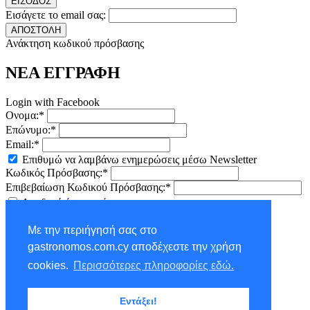
ΕΙΣΟΔΟΣ
Εισάγετε το email σας:
ΑΠΟΣΤΟΛΗ
Ανάκτηση κωδικού πρόσβασης
ΝΕΑ ΕΓΓΡΑΦΗ
Login with Facebook
Ονομα:*
Επώνυμο:*
Email:*
Επιθυμώ να λαμβάνω ενημερώσεις μέσω Newsletter
Κωδικός Πρόσβασης:*
Επιβεβαίωση Κωδικού Πρόσβασης:*
Αποδοχή
όρων χρήσης
ΕΓΓΡΑΦΗ
Με την περιήγησή σας στο
×
gastronomos.com.cy αποδέχεστε την χρήση
NEWSLETTER - ΕΓΓΡΑΦΗ
cookies.
Περισσότερες πληροφορίες εδώ.
Ονομα:*
Εντάξει!
Επώνυμο:*