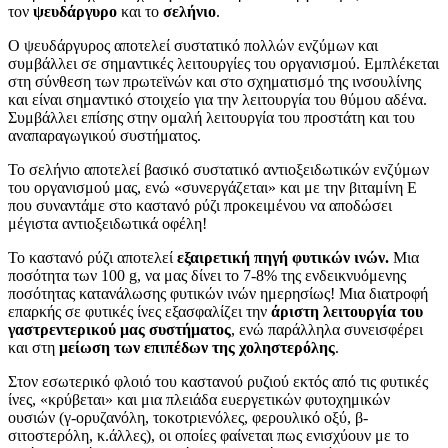
τον
ψευδάργυρο
και το
σελήνιο
.
Ο ψευδάργυρος αποτελεί συστατικό πολλών ενζύμων και
συμβάλλει σε σημαντικές λειτουργίες του οργανισμού. Εμπλέκεται
στη σύνθεση των πρωτεϊνών και στο σχηματισμό της ινσουλίνης
και είναι σημαντικό στοιχείο για την λειτουργία του θύμου αδένα.
Συμβάλλει επίσης στην ομαλή λειτουργία του προστάτη και του
αναπαραγωγικού συστήματος.
Το σελήνιο αποτελεί βασικό συστατικό αντιοξειδωτικών ενζύμων
του οργανισμού μας, ενώ «συνεργάζεται» και με την βιταμίνη Ε
που συναντάμε στο καστανό ρύζι προκειμένου να αποδώσει
μέγιστα αντιοξειδωτικά οφέλη!
Το καστανό ρύζι αποτελεί
εξαιρετική πηγή φυτικών ινών.
Μια
ποσότητα των 100 g, να μας δίνει το 7-8% της ενδεικνυόμενης
ποσότητας κατανάλωσης φυτικών ινών ημερησίως! Μια διατροφή
επαρκής σε φυτικές ίνες εξασφαλίζει την
άριστη λειτουργία του
γαστρεντερικού μας συστήματος
, ενώ παράλληλα συνεισφέρει
και στη
μείωση των επιπέδων της χοληστερόλης
.
Στον εσωτερικό φλοιό του καστανού ρυζιού εκτός από τις φυτικές
ίνες, «κρύβεται» και μια πλειάδα ευεργετικών φυτοχημικών
ουσιών (γ-ορυζανόλη, τοκοτριενόλες, φερουλικό οξύ, β-
σιτοστερόλη, κ.άλλες), οι οποίες φαίνεται πως ενισχύουν με το