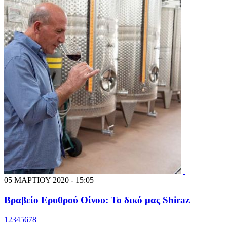
05 ΜΑΡΤΙΟΥ 2020 - 15:05
Βραβείο Ερυθρού Οίνου: Το δικό μας Shiraz
1
2
3
4
5
6
7
8