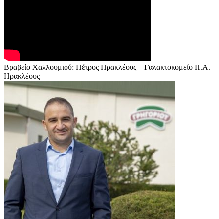
Βραβείο Χαλλουμιού: Πέτρος Ηρακλέους – Γαλακτοκομείο Π.Α.
Ηρακλέους