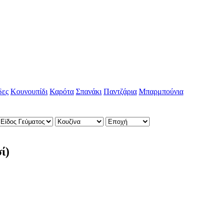
δες
Κουνουπίδι
Καρότα
Σπανάκι
Παντζάρια
Μπαρμπούνια
ί)