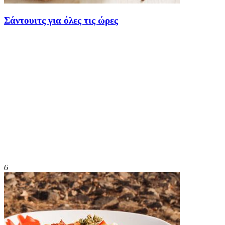
Σάντουιτς για όλες τις ώρες
6