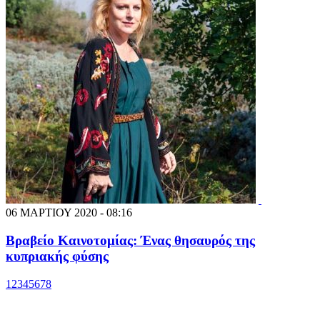
06 ΜΑΡΤΙΟΥ 2020 - 08:16
Βραβείο Καινοτομίας: Ένας θησαυρός της
κυπριακής φύσης
1
2
3
4
5
6
7
8