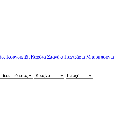
δες
Κουνουπίδι
Καρότα
Σπανάκι
Παντζάρια
Μπαρμπούνια