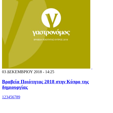
03 ΔΕΚΕΜΒΡΙΟΥ 2018 - 14:25
Βραβεία Ποιότητας 2018 στην Κύπρο της
δημιουργίας
1
2
3
4
5
6
7
8
9