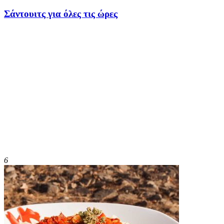
Σάντουιτς για όλες τις ώρες
6