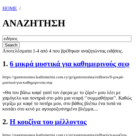
HOME
/
ΑΝΑΖΗΤΗΣΗ
Αποτελέσματα 1-4 από 4 που βρέθηκαν αναζητώντας
ειδήσεις
.
1.
6 μικρά μυστικά για καθημερινούς σεφ
https://gastronomos.kathimerini.com.cy/gr/gastronomia/eidhseis/6-μικρά-
μυστικά-για-καθημερινούς-σεφ
«Θα του βάλω καφέ γιατί τον έφερα με το ζόρι!» μου λέει με
χαμόγελο και πονηριά στο μάτι μια νεαρή ‘’συμμαθήτρια’’. Καθώς
γεμίζω με καφέ το ποτήρι μου, στο βάθος βλέπω ένα τυπά να
κοιτάει στο κενό με αγουροξυπνημένο βλέμμα....
2.
Η κουζίνα του μέλλοντος
https://gastronomos.kathimerini.com.cy/gr/gastronomia/eidhseis/η-κουζίνα-