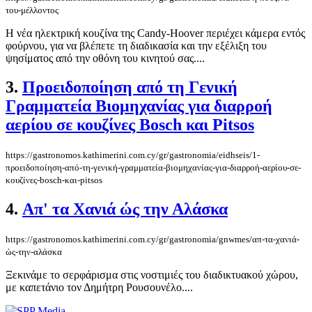
του-μέλλοντος
Η νέα ηλεκτρική κουζίνα της Candy-Hoover περιέχει κάμερα εντός
φούρνου, για να βλέπετε τη διαδικασία και την εξέλιξη του
ψησίματος από την οθόνη του κινητού σας....
3.
Προειδοποίηση από τη Γενική
Γραμματεία Βιομηχανίας για διαρροή
αερίου σε κουζίνες Bosch και Pitsos
https://gastronomos.kathimerini.com.cy/gr/gastronomia/eidhseis/1-
προειδοποίηση-από-τη-γενική-γραμματεία-βιομηχανίας-για-διαρροή-αερίου-σε-
κουζίνες-bosch-και-pitsos
4.
Απ' τα Χανιά ώς την Αλάσκα
https://gastronomos.kathimerini.com.cy/gr/gastronomia/gnwmes/απ-τα-χανιά-
ώς-την-αλάσκα
Ξεκινάμε το σερφάρισμα στις νοστιμιές του διαδικτυακού χώρου,
με καπετάνιο τον Δημήτρη Ρουσουνέλο....