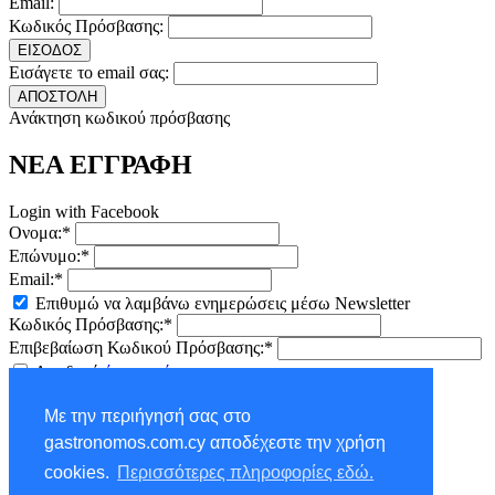
Email:
Κωδικός Πρόσβασης:
ΕΙΣΟΔΟΣ
Εισάγετε το email σας:
ΑΠΟΣΤΟΛΗ
Ανάκτηση κωδικού πρόσβασης
ΝΕΑ ΕΓΓΡΑΦΗ
Login with Facebook
Ονομα:*
Επώνυμο:*
Email:*
Επιθυμώ να λαμβάνω ενημερώσεις μέσω Newsletter
Κωδικός Πρόσβασης:*
Επιβεβαίωση Κωδικού Πρόσβασης:*
Αποδοχή
όρων χρήσης
ΕΓΓΡΑΦΗ
Με την περιήγησή σας στο
×
gastronomos.com.cy αποδέχεστε την χρήση
NEWSLETTER - ΕΓΓΡΑΦΗ
cookies.
Περισσότερες πληροφορίες εδώ.