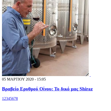
05 ΜΑΡΤΙΟΥ 2020 - 15:05
Βραβείο Ερυθρού Οίνου: Το δικό μας Shiraz
1
2
3
4
5
6
7
8