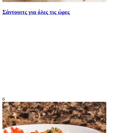
Σάντουιτς για όλες τις ώρες
6