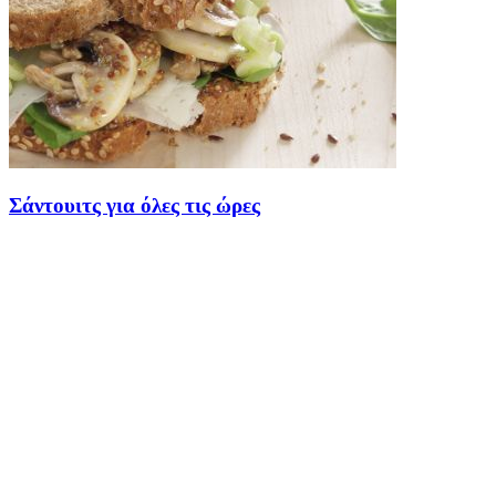
Σάντουιτς για όλες τις ώρες