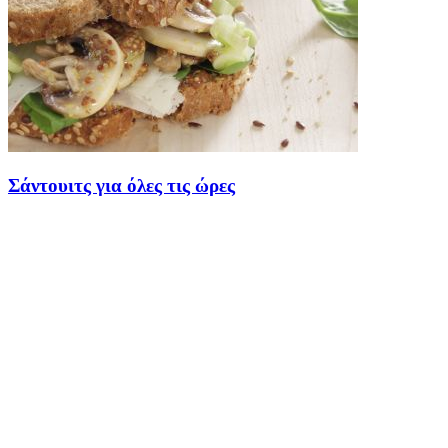
Σάντουιτς για όλες τις ώρες