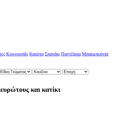
δες
Κουνουπίδι
Καρότα
Σπανάκι
Παντζάρια
Μπαρμπούνια
ευρώτους και κατίκι