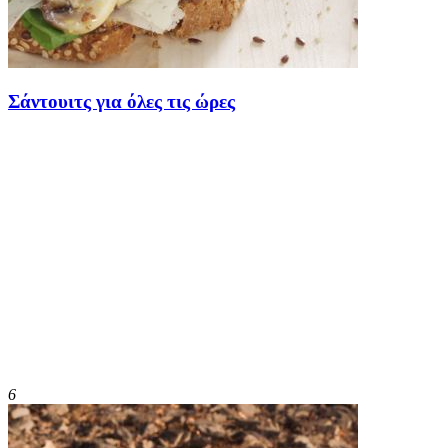
Σάντουιτς για όλες τις ώρες
6